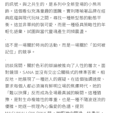
的訊號。與之共生的，是系列中全新登場的小熊吊
飾。這個看似充滿童趣的圖騰，實則隱喻著品牌在經
典底蘊與現代玩味之間，尋找一種新型態的動態平
衡。這並非單純的裝可愛，而是一種極具策略性的年
輕化語彙，試圖與當代靈魂產生同頻震盪。
.
​這不是一場關於時尚的活動，而是一場關於「如何被
記住」的競爭。
.
訪談席間，關於色彩的辯論被推向了人性的層次。面
對鏡頭，SANA 並沒有交出公關稿式的標準答案。相
反地，她展現了一種迷人的遲疑。在這個強調速度、
要求每個人都必須擁有鮮明立場的焦慮時代，她的
「難以抉擇」反而成為全場最真誠的瞬間。這種猶
豫，是對生命複雜性的尊重，也是一種不隨波逐流的
優雅。她逐一梳理內心偏愛的色譜。提到
MASHMALLOW PINK 時，她眼神中閃過一絲柔光，