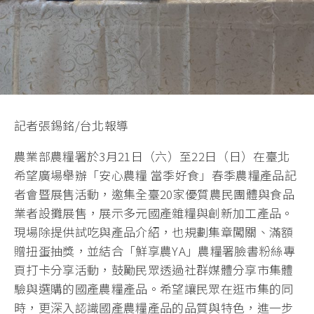
記者張錫銘/台北報導
農業部農糧署於3月21日（六）至22日（日）在臺北
希望廣場舉辦「安心農糧 當季好食」春季農糧產品記
者會暨展售活動，邀集全臺20家優質農民團體與食品
業者設攤展售，展示多元國產雜糧與創新加工產品。
現場除提供試吃與產品介紹，也規劃集章闖關、滿額
贈扭蛋抽獎，並結合「鮮享農YA」農糧署臉書粉絲專
頁打卡分享活動，鼓勵民眾透過社群媒體分享市集體
驗與選購的國產農糧產品。希望讓民眾在逛市集的同
時，更深入認識國產農糧產品的品質與特色，進一步