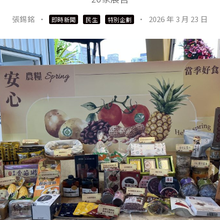
張錫銘
·
·
2026 年 3 月 23 日
即時新聞
民生
特別企劃