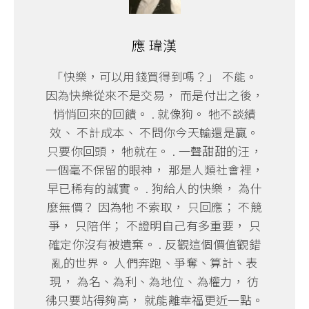
應 瑋漢
「快樂，可以用錢買得到嗎？」 不能。
因為快樂從來不是交易， 而是付出之後，
悄悄回來的回饋。 . 就像狗。 牠不談績
效、 不計成本、 不問你今天輸還是贏。
只要你回頭， 牠就在。 . 一聲甜甜的汪，
一個毫不保留的眼神， 那是人類社會裡，
早已稀有的誠實。 . 狗給人的快樂， 為什
麼無價？ 因為牠 不索取， 只回應； 不競
爭， 只陪伴； 不證明自己有多重要， 只
確定你沒有被遺棄。 . 反觀這個價值觀錯
亂的世界。 人們奔跑、爭奪、算計、表
現， 為名、為利、為地位、為權力， 彷
彿只要站得夠高， 就能離幸福更近一點。