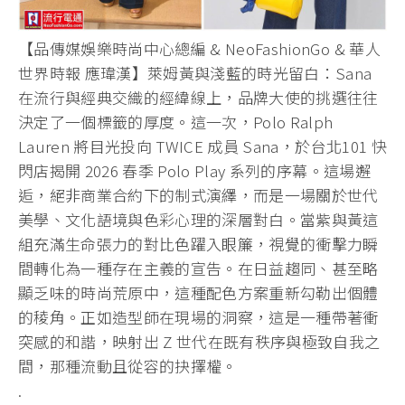
【品傳媒娛樂時尚中心總編 & NeoFashionGo & 華人
世界時報 應瑋漢】萊姆黃與淺藍的時光留白：Sana
在流行與經典交織的經緯線上，品牌大使的挑選往往
決定了一個標籤的厚度。這一次，Polo Ralph
Lauren 將目光投向 TWICE 成員 Sana，於台北101 快
閃店揭開 2026 春季 Polo Play 系列的序幕。這場邂
逅，絕非商業合約下的制式演繹，而是一場關於世代
美學、文化語境與色彩心理的深層對白。當紫與黃這
組充滿生命張力的對比色躍入眼簾，視覺的衝擊力瞬
間轉化為一種存在主義的宣告。在日益趨同、甚至略
顯乏味的時尚荒原中，這種配色方案重新勾勒出個體
的稜角。正如造型師在現場的洞察，這是一種帶著衝
突感的和諧，映射出 Z 世代在既有秩序與極致自我之
間，那種流動且從容的抉擇權。
.