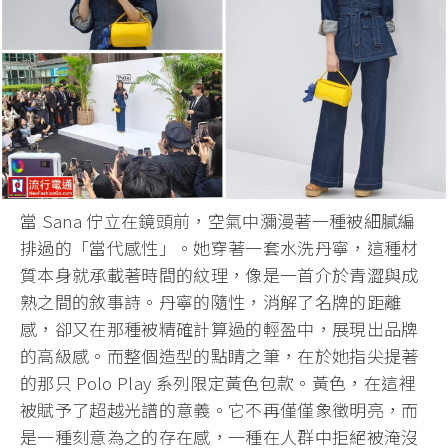
​當 Sana 佇立在鏡頭前，空氣中瀰漫著一種被細膩編
排過的「當代感性」。她穿著一套水洗丹寧，這種材
質本身就承載著時間的紋理，像是一首介於青澀與成
熟之間的敘事詩。丹寧的隨性，消解了名牌的距離
感，卻又在那種被精確計算過的輕盈中，展現出品牌
的高級感。而整個造型的點睛之筆，在於她指尖提著
的那只 Polo Play 系列限定黃色包款。黃色，在這裡
被賦予了超越光譜的意義。它不再僅僅象徵明亮，而
是一種刻意為之的存在感，一種在人群中拒絕被淹沒