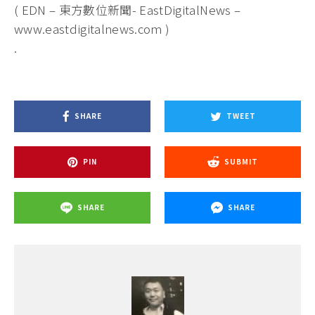
( EDN – 東方數位新聞- EastDigitalNews –
www.eastdigitalnews.com )
.
SHARE
TWEET
PIN
SUBMIT
SHARE
SHARE