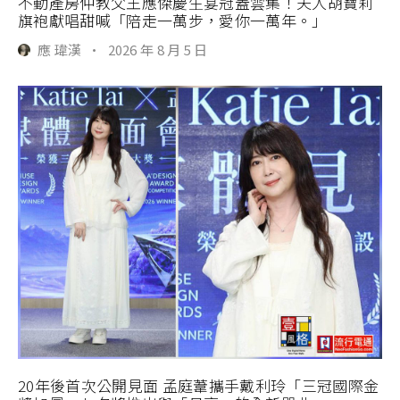
不動產房仲教父王應傑慶生宴冠蓋雲集！夫人胡寶莉
旗袍獻唱甜喊「陪走一萬步，愛你一萬年。」
應 瑋漢
·
2026 年 8 月 5 日
20年後首次公開見面 孟庭葦攜手戴利玲「三冠國際金