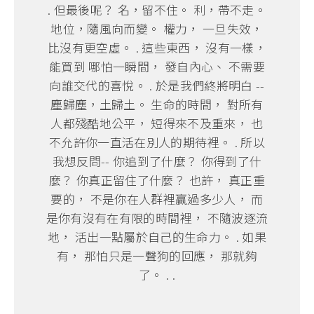
. 但最後呢？ 名，留不住。 利，帶不走。
地位，隨風向而變。 權力， 一旦失效，
比沒有更空虛。 . 這些東西， 沒有一樣，
能買到 哪怕一瞬間， 發自內心、 不需要
向誰交代的喜悅。 . 於是我們終將明白 --
塵歸塵，土歸土。 生命的時間， 對所有
人都殘酷地公平， 短得來不及重來， 也
不允許你一直活在別人的期待裡。 . 所以
我想反問-- 你追到了什麼？ 你得到了什
麼？ 你真正留住了什麼？ 也許， 真正重
要的， 不是你在人群裡贏過多少人， 而
是你有沒有在有限的時間裡， 不隨波逐流
地， 活出一點屬於自己的生命力。 . 如果
有， 那怕只是一聲狗的回應， 那就夠
了。 . .