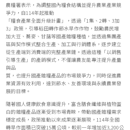
農糧署表示，為調整國內糧食結構並提升農業產業競
爭力，自114年起推動
「糧食產業全面升級計畫」，透過「1集、2轉、3加
3」政策，引導稻田轉作節水旱作作物，鼓勵農民增
加大豆、蕎麥、甘藷等國產雜糧種植，並透過集團產
區與契作模式整合生產、加工與行銷體系，逐步建立
從生產端到消費端的完整產業鏈。透過這種「以銷售
引導生產」的產銷模式，不僅讓農友能專注提升產量
與品
質，也提升國產雜糧產品的市場競爭力，同時促進農
業資源有效利用，達到節水、友善環境與永續農業發
展的目標。
隨著國人健康飲食意識提升，富含膳食纖維與植物蛋
白的雜糧產品逐漸受到市場青睞，帶動國產雜糧需求
穩定成長，政策推動以來成果逐漸展現，114年全國
轉旱作面積已突破15萬公頃，較前一年增加近3,200公