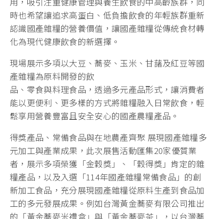
用，吸引注重健康管理與養生飲食的中高齡族群，同
時也希望讓追求高蛋白、低負擔飲食的年輕族群重新
認識國產雜糧的營養價值，讓國產雜糧從傳統食材轉
化為現代健康飲食的新選擇。
現場展示多項以大豆、蕎麥、玉米、甘藷及紅豆等國
產雜糧為原料開發的飲
品、零食與料理食品，透過多元產品形式，讓消費者
能以更便利、更多樣的方式將雜糧融入日常飲食，輕
鬆享用營養豐富且安全安心的國產農糧產品。
得獎產品、常備食品與在地農產齊聚 展現國產雜糧多
元加工與產業成果，此次展售活動匯集20家優質業
者，展示多項榮獲「金穀獎」、「穀得獎」肯定的雜
糧產品，以及入選「114年國產雜糧常備食品」的創
新加工食品，充分展現國產雜糧從原料生產到食品加
工的多元發展成果。例如台灣黃金蕎麥有限公司推出
的「黃金蕎麥米禮盒」與「黃金蕎麥茶」，以台灣蕎