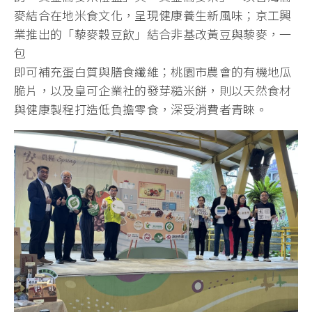
麥結合在地米食文化，呈現健康養生新風味；京工興
業推出的「藜麥穀豆飲」結合非基改黃豆與藜麥，一
包
即可補充蛋白質與膳食纖維；桃園市農會的有機地瓜
脆片，以及皇可企業社的發芽糙米餅，則以天然食材
與健康製程打造低負擔零食，深受消費者青睞。