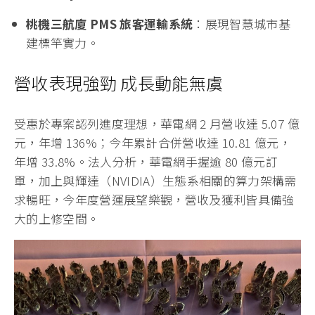
桃機三航廈 PMS 旅客運輸系統
：展現智慧城市基
建標竿實力。
營收表現強勁 成長動能無虞
受惠於專案認列進度理想，華電網 2 月營收達 5.07 億
元，年增 136%；今年累計合併營收達 10.81 億元，
年增 33.8%。法人分析，華電網手握逾 80 億元訂
單，加上與輝達（NVIDIA）生態系相關的算力架構需
求暢旺，今年度營運展望樂觀，營收及獲利皆具備強
大的上修空間。