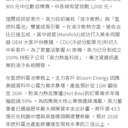
900 元中位數目標價，中長線有望挑戰 1,000 元。
理周投研部表示，高力目前擁有「液冷散熱」與「氫
燃料電池」雙重成長引擎 。在液冷散熱方面，營收占
比已達五成 ，其中歧管(Manifold)成功打入美系伺服
器 OEM 大客戶供應鏈 ，CDU(冷卻分配單元)則切入
中系客戶。為了更靈活掌握 AI 商機，高力已分割成立
100% 持股子公司「高力熱能科技」，專注資通訊產
業的液冷系統開發 。
在氫燃料電池業務上，主力客戶 Bloom Energy 因應
美國資料中心電力需求暴增，產能預計從 1GW 翻倍
至 2GW ，對高力熱反應爐(Hot Box)的訂單需求年增
幅超過 50% 。為因應兩大核心業務產線滿載，高力董
事會已通過歷年最大規模資本支出計畫，將斥資 42.5
億元在桃園中壢與高雄橋頭興建雙新廠 ，預計 2028
年燃料電池產能將擴增至現有水準的三倍以上 。