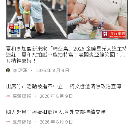
夏和熙加盟新東家「晴空鳥」2026 金鐘星光大道主持
連莊！夏和熙拍戲不能拍特寫！老闆炎亞綸笑回：只
有精神支持！
應 瑋漢
·
2026 年 8 月 9 日
出席竹市活動被指不中立 柯文哲澄清無政治宣傳
臺灣郵報
·
2026 年 8 月 9 日
國人赴烏干達遭扣照拒入境 外交部持續交涉
臺灣郵報
·
2026 年 8 月 9 日