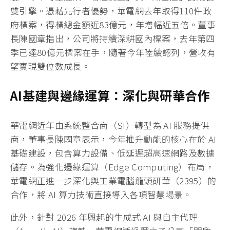
雙引擎。憑藉先行者優勢，華電網去年取得110件政
府標案，得標總金額近83億元，年增幅近五倍。董事
長陳國章指出，公司將持續深耕國內標案，去年第四
季已達80億元標案在手，隨著今年陸續認列，營收有
望實現雙位數成長。
AI基建與邊緣運算：深化與研華合作
華電網近年由系統整合商（SI）轉型為 AI 服務提供
商，董事長陳國章表示，今年推升動能的核心在於 AI
基礎建設，包含算力設備、低延遲超高速網路及數據
儲存。為強化邊緣運算（Edge Computing）布局，
華電網正進一步深化與工業電腦龍頭研華（2395）的
合作，將 AI 算力技術直接導入各項智慧場景。
此外，針對 2026 年興起的生成式 AI 與自主代理