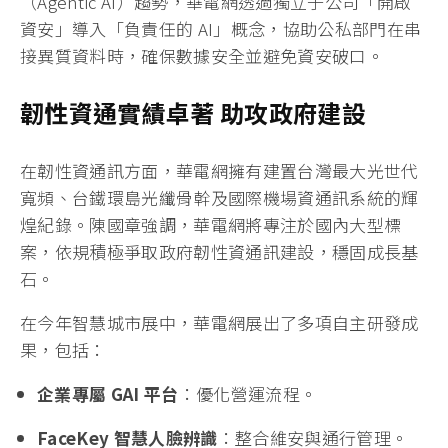
（Agentic AI）趨勢，華電網透過獨立子公司「開啟
資安」導入「負責任的 AI」概念，協助公私部門在串
接異質資料時，確保數據安全並避免資安破口。
韌性資通實績卓著 助攻政府建設
在韌性資通訊方面，華電網擁有建置台灣最大光世代
寬頻、台鐵環島光纖骨幹及國際機場資通訊系統的輝
煌紀錄。陳國章強調，華電網將專注於國內大型標
案，依規積極爭取政府韌性資通訊建設，穩固成長基
石。
在今年智慧城市展中，華電網展出了多項自主研發成
果，包括：
企業專屬 GAI 平台
：優化營運流程。
FaceKey 智慧人臉辨識
：整合維安與通行管理。