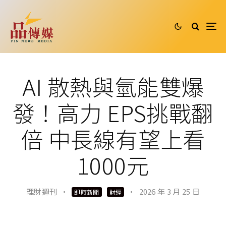
AI 散熱與氫能雙爆
發！高力 EPS挑戰翻
倍 中長線有望上看
1000元
理財週刊
·
·
2026 年 3 月 25 日
即時新聞
財經