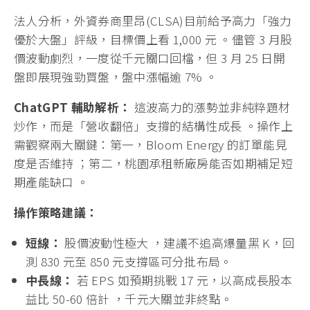
法人分析，外資券商里昂(CLSA)目前給予高力「強力
優於大盤」評級，目標價上看 1,000 元 。儘管 3 月股
價波動劇烈，一度從千元關口回檔，但 3 月 25 日開
盤即展現強勁買盤，盤中漲幅逾 7% 。
ChatGPT
輔助解析：
這波高力的漲勢並非純粹題材
炒作，而是「營收翻倍」支撐的結構性成長 。操作上
需觀察兩大關鍵：第一，Bloom Energy 的訂單能見
度是否維持 ；第二，桃園承租新廠房能否如期補足短
期產能缺口 。
操作策略建議：
短線：
股價波動性極大 ，建議不追高爆量黑 K，回
測 830 元至 850 元支撐區可分批布局。
中長線：
若 EPS 如預期挑戰 17 元，以高成長股本
益比 50-60 倍計 ，千元大關並非終點。