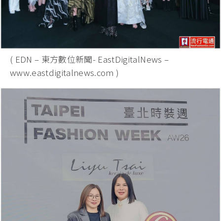
( EDN – 東方數位新聞- EastDigitalNews –
www.eastdigitalnews.com )