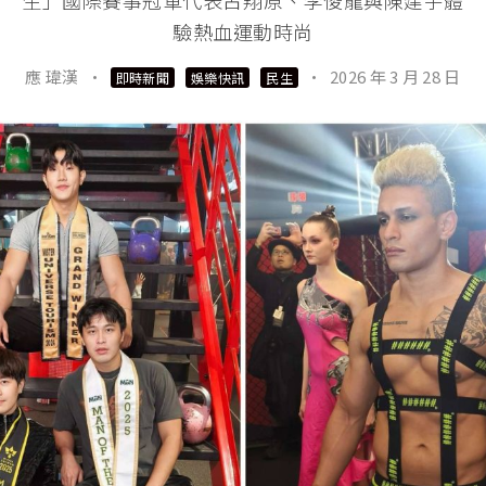
生」國際賽事冠軍代表古翔原、李俊龍與陳建宇體
驗熱血運動時尚
應 瑋漢
·
·
2026 年 3 月 28 日
即時新聞
娛樂快訊
民生