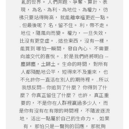
亂的世界。 人們奔跑、爭奪、算計、表
現， 為名、為利、為地位、為權力， 彷
彿只要站得夠高， 就能離幸福更近一點。
. 但最後呢？ 名，留不住。 利，帶不走。
地位，隨風向而變。 權力， 一旦失效，
比沒有更空虛。 . 這些東西， 沒有一樣，
能買到 哪怕一瞬間， 發自內心、 不需要
向誰交代的喜悅。 . 於是我們終將明白 --
塵歸塵，土歸土。 生命的時間， 對所有
人都殘酷地公平， 短得來不及重來， 也
不允許你一直活在別人的期待裡。 . 所以
我想反問-- 你追到了什麼？ 你得到了什
麼？ 你真正留住了什麼？ 也許， 真正重
要的， 不是你在人群裡贏過多少人， 而
是你有沒有在有限的時間裡， 不隨波逐流
地， 活出一點屬於自己的生命力。 . 如果
有， 那怕只是一聲狗的回應， 那就夠