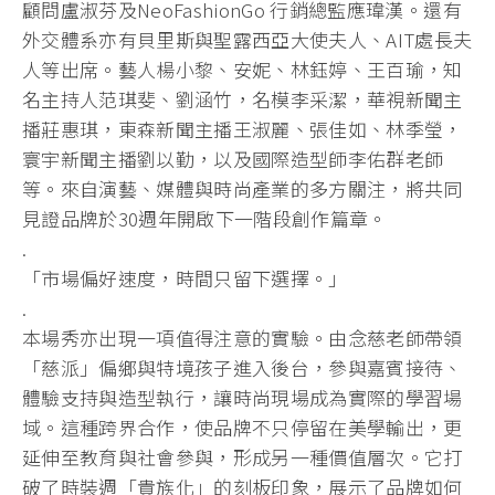
顧問盧淑芬及NeoFashionGo 行銷總監應瑋漢。還有
外交體系亦有貝里斯與聖露西亞大使夫人、AIT處長夫
人等出席。藝人楊小黎、安妮、林鈺婷、王百瑜，知
名主持人范琪斐、劉涵竹，名模李采潔，華視新聞主
播莊惠琪，東森新聞主播王淑麗、張佳如、林季瑩，
寰宇新聞主播劉以勤，以及國際造型師李佑群老師
等。來自演藝、媒體與時尚產業的多方關注，將共同
見證品牌於30週年開啟下一階段創作篇章。
.
「市場偏好速度，時間只留下選擇。」
.
本場秀亦出現一項值得注意的實驗。由念慈老師帶領
「慈派」偏鄉與特境孩子進入後台，參與嘉賓接待、
體驗支持與造型執行，讓時尚現場成為實際的學習場
域。這種跨界合作，使品牌不只停留在美學輸出，更
延伸至教育與社會參與，形成另一種價值層次。它打
破了時裝週「貴族化」的刻板印象，展示了品牌如何