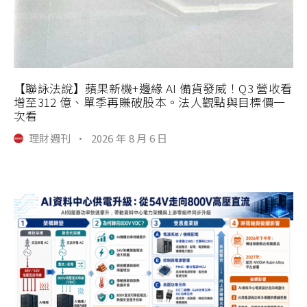
【聯詠法說】蘋果新機+邊緣 AI 備貨發威！Q3 營收看
增至312 億、單季再賺破股本。法人觀點與目標價一
次看
理財週刊
·
2026 年 8 月 6 日