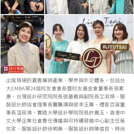
出席現場的嘉賓橫跨產業、學界與外交體系，包括台
大EMBA第24屆校友會會長暨校友基金會董事長翁素
惠、台灣設計研究院院長張基義與副院長艾淑婷、服
裝設計師協會理事長竇騰璜與張李玉菁、禮客百貨董
事長溫筱鴻、實踐大學設計學院院長許鳳玉、香港中
文大學企業社會責任傳播與可持續發展中心副主任吳
世家、服裝設計師徐明美、服裝設計師陳俊良、時尚