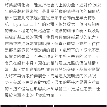
將美感轉化為一種支持社會向上的力量，這對於 2026
年的品牌經營來說，是非常前瞻的值得效仿的價值結
構。當臺北時裝週試圖從展示平台轉向產業支持系
統，Liyu Tsai三十年的累積，恰好提供一個可被觀察
的樣本。穩定的風格語言、持續的創作節奏，以及對
高級訂製工藝的深耕，使品牌具備穿越周期的能力。
市場或許追逐速度與話題，但真正能留下來的，往往
是那些願意與時間對話的設計。能留下的，從來不是
最響亮的聲音，而是最穩定的風格。未來的競爭，不
會只在設計本身，更在於誰能建立完整的價值結構。
當工藝、文化意識與社會參與開始交織，品牌的影響
力將不再侷限於伸展台，而是進入更廣泛的公共視
野。美感不需要聲肆力竭，溫柔的堅持才是最有重量
的。這不僅是在形容設計師蔡麗玉，更是在定義一種
屬於台灣本土的「優雅力量」。
.