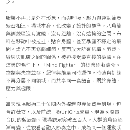
之。
.
服裝不再只是外在形象，而與呼吸、壓力與運動節奏
緊密相連。場域本身，也改變了設計的標準。八角籠
與訓練區沒有濾鏡，沒有距離，沒有遮掩的空間。布
料在移動中被拉扯，貼合身體，甚至暴露不穩定的瞬
間。燈光不再修飾細節，反而放大所有結構。剪裁、
縫線與肌膚之間的關係，被迫接受最直接的檢驗。在
這樣的條件下，「Mind Fighter」的概念逐漸清晰。
控制與失控並存，紀律與能量同時運作。時裝與訓練
不再分屬不同領域，而共享同一套語言，關於身體、
壓力與極限。
.
當天現場超過三十位國內外媒體與專業買手到場，包
含許薇安，以及前統一獅UniGirls成員、現為國際電
音DJ的藍辰語。現場觀眾突破五百人。人群的角色逐
漸轉變，從觀看者融入節奏之中，成為同一個運動狀