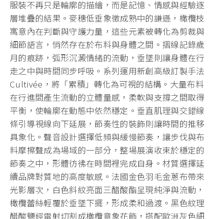
服裝不再只是輪廓的描繪，而是記憶、情感與經驗逐
層堆疊的結果。麥穗低垂象徵成熟中的謙遜，橄欖枝
寓意內在判斷與守護力量，這些元素被轉化為剪裁與
細節語言，悄然存在於布料與身體之間。摺線記錄歲
月的痕跡，弧形沉澱情緒的流動，垂墜則讓身體在行
走之中與時間同步呼吸。系列運用新創高級訂製手法
Cultivée，將「累積」轉化為可視的結構。大量布料
在行進間產生流動的立體量感，柔軟與支撐之間取得
平衡，使輪廓在動態中依然穩定。垂直肌理與交錯線
條引導視線向下延展，節奏性的裝飾則讓時間的推移
具象化。聲音設計選擇低頻與緩慢節奏，讓步伐與布
料摩擦聲成為場域的一部分，整場展演收束於穩定的
節奏之中，形體彷彿在時間裡完成自身。材質選擇延
續品牌對質地的高度敏感。法國金色羽毛金蔥布帶來
光影層次，白色斜紋亮面三醋酸酯呈現純淨與流動，
橄欖蕾絲輕覆於垂墜下擺，形成柔和過渡。黑色紋理
醋酸鹽經雷射切割成橄欖意象花飾，搭配歐洲灰色細