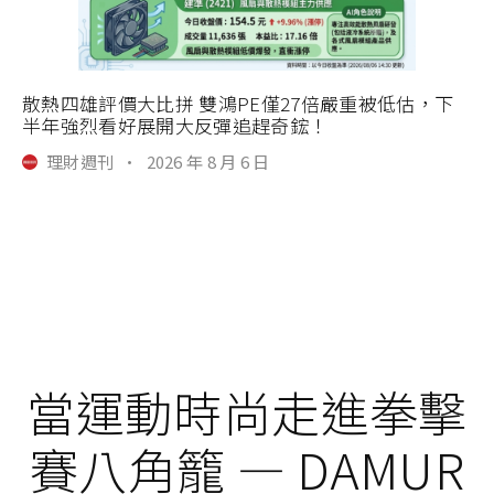
散熱四雄評價大比拼 雙鴻PE僅27倍嚴重被低估，下
半年強烈看好展開大反彈追趕奇鋐！
理財週刊
·
2026 年 8 月 6 日
當運動時尚走進拳擊
賽八角籠 — DAMUR