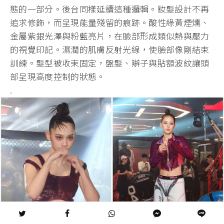
態的一部分。後台同樣延續這種邏輯。妝髮設計不再
追求修飾，而呈現能量殘留的痕跡。酸性綠黃煙燻、
金屬紫銀光澤與粉藍亮片，在臉部形成類似熱與壓力
的視覺印記。濕潤的肌膚反射光線，使臉部像剛結束
訓練。髮型被收束固定，盤髮、辮子與貼額波紋讓頭
部呈現高度控制的狀態。
.