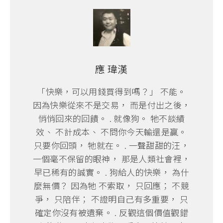
應 瑋漢
「快樂，可以用錢買得到嗎？」 不能。
因為快樂從來不是交易， 而是付出之後，
悄悄回來的回饋。 . 就像狗。 牠不談績
效、 不計成本、 不問你今天輸還是贏。
只要你回頭， 牠就在。 . 一聲甜甜的汪，
一個毫不保留的眼神， 那是人類社會裡，
早已稀有的誠實。 . 狗給人的快樂， 為什
麼無價？ 因為牠 不索取， 只回應； 不競
爭， 只陪伴； 不證明自己有多重要， 只
確定你沒有被遺棄。 . 反觀這個價值觀錯