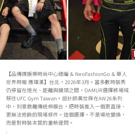
【品傳媒娛樂時尚中心總編 & NeoFashionGo & 華人
世界時報 應瑋漢】台北，2026年3月。當多數時裝秀
仍停留在燈光、距離與鏡頭之間，DAMUR選擇將場域
移往UFC Gym Taiwan。設計師黃世舜在AW26系列
中，刻意撤離傳統伸展台，把時裝推入一個更直接、
更無法修飾的現場條件。這個選擇，不是場地變換，
而是對時裝本質的重新提問。
.