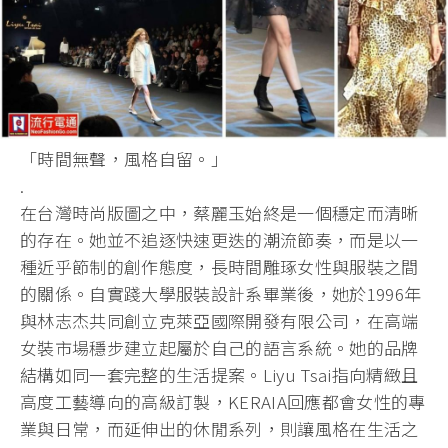
「時間無聲，風格自留。」
.
在台灣時尚版圖之中，蔡麗玉始終是一個穩定而清晰
的存在。她並不追逐快速更迭的潮流節奏，而是以一
種近乎節制的創作態度，長時間雕琢女性與服裝之間
的關係。自實踐大學服裝設計系畢業後，她於1996年
與林志杰共同創立克萊亞國際開發有限公司，在高端
女裝市場穩步建立起屬於自己的語言系統。她的品牌
結構如同一套完整的生活提案。Liyu Tsai指向精緻且
高度工藝導向的高級訂製，KERAIA回應都會女性的專
業與日常，而延伸出的休閒系列，則讓風格在生活之