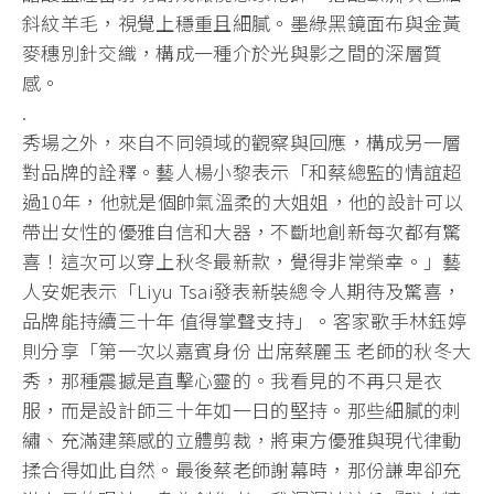
斜紋羊毛，視覺上穩重且細膩。墨綠黑鏡面布與金黃
麥穗別針交織，構成一種介於光與影之間的深層質
感。
.
秀場之外，來自不同領域的觀察與回應，構成另一層
對品牌的詮釋。藝人楊小黎表示「和蔡總監的情誼超
過10年，他就是個帥氣溫柔的大姐姐，他的設計可以
帶出女性的優雅自信和大器，不斷地創新每次都有驚
喜！這次可以穿上秋冬最新款，覺得非常榮幸。」藝
人安妮表示「Liyu Tsai發表新裝總令人期待及驚喜，
品牌能持續三十年 值得掌聲支持」。客家歌手林鈺婷
則分享「第一次以嘉賓身份 出席蔡麗玉 老師的秋冬大
秀，那種震撼是直擊心靈的。我看見的不再只是衣
服，而是設計師三十年如一日的堅持。那些細膩的刺
繡、充滿建築感的立體剪裁，將東方優雅與現代律動
揉合得如此自然。最後蔡老師謝幕時，那份謙卑卻充