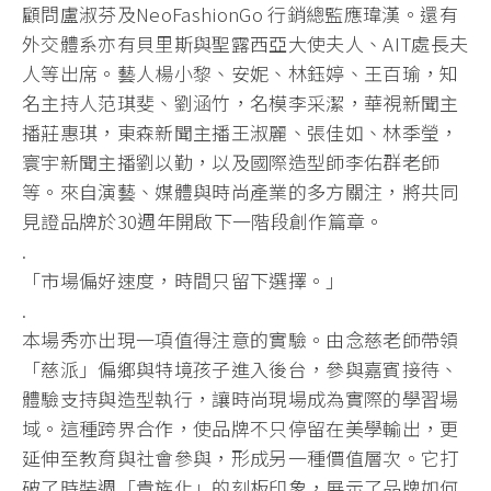
顧問盧淑芬及NeoFashionGo 行銷總監應瑋漢。還有
外交體系亦有貝里斯與聖露西亞大使夫人、AIT處長夫
人等出席。藝人楊小黎、安妮、林鈺婷、王百瑜，知
名主持人范琪斐、劉涵竹，名模李采潔，華視新聞主
播莊惠琪，東森新聞主播王淑麗、張佳如、林季瑩，
寰宇新聞主播劉以勤，以及國際造型師李佑群老師
等。來自演藝、媒體與時尚產業的多方關注，將共同
見證品牌於30週年開啟下一階段創作篇章。
.
「市場偏好速度，時間只留下選擇。」
.
本場秀亦出現一項值得注意的實驗。由念慈老師帶領
「慈派」偏鄉與特境孩子進入後台，參與嘉賓接待、
體驗支持與造型執行，讓時尚現場成為實際的學習場
域。這種跨界合作，使品牌不只停留在美學輸出，更
延伸至教育與社會參與，形成另一種價值層次。它打
破了時裝週「貴族化」的刻板印象，展示了品牌如何