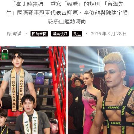
「臺北時裝週」 重寫「觀看」的規則 「台灣先
生」國際賽事冠軍代表古翔原、李俊龍與陳建宇體
驗熱血運動時尚
應 瑋漢
·
·
2026 年 3 月 28 日
即時新聞
娛樂快訊
民生