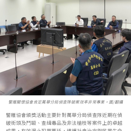
警雁關懷協會肯定萬華分局偵查隊破案效率非常專業。圖/翻攝
警雁協會頒獎活動主要針對萬華分局偵查隊近期在偵
破街頭及鬥毆、查緝毒品及非法槍枝等案件上的卓越
成果，有效遏止犯罪蔓延，維護社會治安與民眾生命