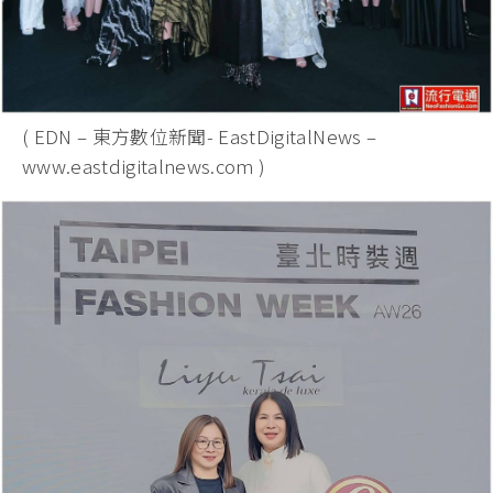
( EDN – 東方數位新聞- EastDigitalNews –
www.eastdigitalnews.com )