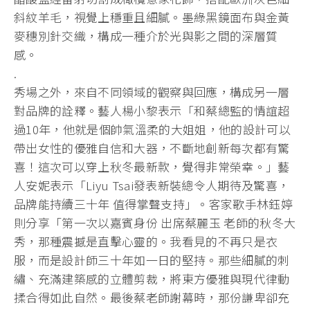
斜紋羊毛，視覺上穩重且細膩。墨綠黑鏡面布與金黃
麥穗別針交織，構成一種介於光與影之間的深層質
感。
.
秀場之外，來自不同領域的觀察與回應，構成另一層
對品牌的詮釋。藝人楊小黎表示「和蔡總監的情誼超
過10年，他就是個帥氣溫柔的大姐姐，他的設計可以
帶出女性的優雅自信和大器，不斷地創新每次都有驚
喜！這次可以穿上秋冬最新款，覺得非常榮幸。」藝
人安妮表示「Liyu Tsai發表新裝總令人期待及驚喜，
品牌能持續三十年 值得掌聲支持」。客家歌手林鈺婷
則分享「第一次以嘉賓身份 出席蔡麗玉 老師的秋冬大
秀，那種震撼是直擊心靈的。我看見的不再只是衣
服，而是設計師三十年如一日的堅持。那些細膩的刺
繡、充滿建築感的立體剪裁，將東方優雅與現代律動
揉合得如此自然。最後蔡老師謝幕時，那份謙卑卻充