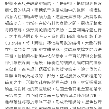
服裝不再只是輪廓的描繪，而是記憶、情感與經驗逐
層堆疊的結果。麥穗低垂象徵成熟中的謙遜，橄欖枝
寓意內在判斷與守護力量，這些元素被轉化為剪裁與
細節語言，悄然存在於布料與身體之間。摺線記錄歲
月的痕跡，弧形沉澱情緒的流動，垂墜則讓身體在行
走之中與時間同步呼吸。系列運用新創高級訂製手法
Cultivée，將「累積」轉化為可視的結構。大量布料
在行進間產生流動的立體量感，柔軟與支撐之間取得
平衡，使輪廓在動態中依然穩定。垂直肌理與交錯線
條引導視線向下延展，節奏性的裝飾則讓時間的推移
具象化。聲音設計選擇低頻與緩慢節奏，讓步伐與布
料摩擦聲成為場域的一部分，整場展演收束於穩定的
節奏之中，形體彷彿在時間裡完成自身。材質選擇延
續品牌對質地的高度敏感。法國金色羽毛金蔥布帶來
光影層次，白色斜紋亮面三醋酸酯呈現純淨與流動，
橄欖蕾絲輕覆於垂墜下擺，形成柔和過渡。黑色紋理
醋酸鹽經雷射切割成橄欖意象花飾，搭配歐洲灰色細