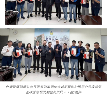
台灣警雁關懷協會長張智淵率領協會幹部團隊於萬華分局表揚偵
查隊並頒發獎勵金與獎狀。。圖/翻攝