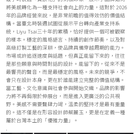
將美感轉化為一種支持社會向上的力量，這對於 2026
年的品牌經營來說，是非常前瞻的值得效仿的價值結
構。當臺北時裝週試圖從展示平台轉向產業支持系
統，Liyu Tsai三十年的累積，恰好提供一個可被觀察
的樣本。穩定的風格語言、持續的創作節奏，以及對
高級訂製工藝的深耕，使品牌具備穿越周期的能力。
市場或許追逐速度與話題，但真正能留下來的，往往
是那些願意與時間對話的設計。能留下的，從來不是
最響亮的聲音，而是最穩定的風格。未來的競爭，不
會只在設計本身，更在於誰能建立完整的價值結構。
當工藝、文化意識與社會參與開始交織，品牌的影響
力將不再侷限於伸展台，而是進入更廣泛的公共視
野。美感不需要聲肆力竭，溫柔的堅持才是最有重量
的。這不僅是在形容設計師蔡麗玉，更是在定義一種
屬於台灣本土的「優雅力量」。
.