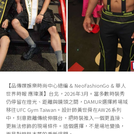
【品傳媒娛樂時尚中心總編 & NeoFashionGo & 華人
世界時報 應瑋漢】台北，2026年3月。當多數時裝秀
仍停留在燈光、距離與鏡頭之間，DAMUR選擇將場域
移往UFC Gym Taiwan。設計師黃世舜在AW26系列
中，刻意撤離傳統伸展台，把時裝推入一個更直接、
更無法修飾的現場條件。這個選擇，不是場地變換，
而是對時裝本質的重新提問。