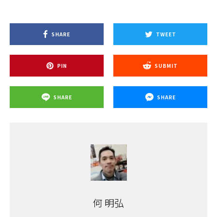
SHARE
TWEET
PIN
SUBMIT
SHARE
SHARE
何 明弘