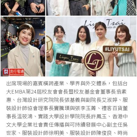
出席現場的嘉賓橫跨產業、學界與外交體系，包括台
大EMBA第24屆校友會會長暨校友基金會董事長翁素
惠、台灣設計研究院院長張基義與副院長艾淑婷、服
裝設計師協會理事長竇騰璜與張李玉菁、禮客百貨董
事長溫筱鴻、實踐大學設計學院院長許鳳玉、香港中
文大學企業社會責任傳播與可持續發展中心副主任吳
世家、服裝設計師徐明美、服裝設計師陳俊良、時尚