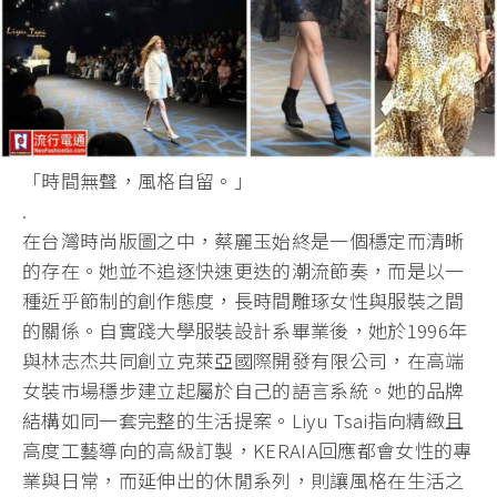
「時間無聲，風格自留。」
.
在台灣時尚版圖之中，蔡麗玉始終是一個穩定而清晰
的存在。她並不追逐快速更迭的潮流節奏，而是以一
種近乎節制的創作態度，長時間雕琢女性與服裝之間
的關係。自實踐大學服裝設計系畢業後，她於1996年
與林志杰共同創立克萊亞國際開發有限公司，在高端
女裝市場穩步建立起屬於自己的語言系統。她的品牌
結構如同一套完整的生活提案。Liyu Tsai指向精緻且
高度工藝導向的高級訂製，KERAIA回應都會女性的專
業與日常，而延伸出的休閒系列，則讓風格在生活之