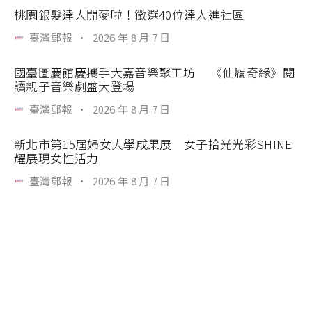
桃園銀髮達人開麥啦！徵選40位達人進社區
臺灣郵報
·
2026 年 8 月 7 日
國臺圖慶館慶攜手大嘉音樂聚工坊 《仙履奇緣》閱
讀親子音樂劇盛大登場
臺灣郵報
·
2026 年 8 月 7 日
新北市第15屆婦女大學成果展 女子拾光光彩SHINE
耀展現女性活力
臺灣郵報
·
2026 年 8 月 7 日