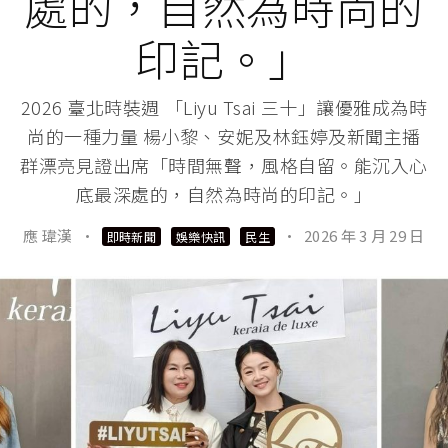
處的，自然為時尚的
印記。」
2026 臺北時裝週 「Liyu Tsai 三十」讓優雅成為時
尚的一種力量 楊小黎、安妮及林鈺婷及新聞主播
群漂亮見證出席「時間無聲，風格自留。能沉入心
底最深處的，自然為時尚的印記。」
應 瑋漢
·
·
2026 年 3 月 29 日
即時新聞
娛樂快訊
民生