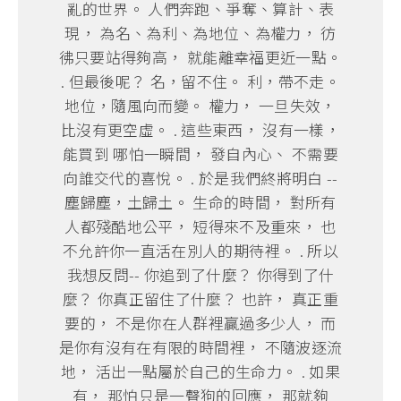
亂的世界。 人們奔跑、爭奪、算計、表
現， 為名、為利、為地位、為權力， 彷
彿只要站得夠高， 就能離幸福更近一點。
. 但最後呢？ 名，留不住。 利，帶不走。
地位，隨風向而變。 權力， 一旦失效，
比沒有更空虛。 . 這些東西， 沒有一樣，
能買到 哪怕一瞬間， 發自內心、 不需要
向誰交代的喜悅。 . 於是我們終將明白 --
塵歸塵，土歸土。 生命的時間， 對所有
人都殘酷地公平， 短得來不及重來， 也
不允許你一直活在別人的期待裡。 . 所以
我想反問-- 你追到了什麼？ 你得到了什
麼？ 你真正留住了什麼？ 也許， 真正重
要的， 不是你在人群裡贏過多少人， 而
是你有沒有在有限的時間裡， 不隨波逐流
地， 活出一點屬於自己的生命力。 . 如果
有， 那怕只是一聲狗的回應， 那就夠