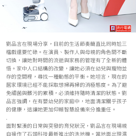
劉品言在現場分享，目前的生活節奏簡直比同時尬三
檔戲還要忙碌。
在演員、製作人與母親的角色間不斷
切換，
讓她對時間的流逝與家務的管理有了全新的體
悟。
家中人口結構的改變，讓她必須在幼兒與寵物並
存的空間裡，
尋找一種動態的平衡。她坦言，
現在的
居家環境已經不能採取想掃再掃的消極態度。
為了避
免細菌與髒污的累積，必須維持隨時清潔的狀態。
劉
品言強調，在有嬰幼兒的家庭中，地面清潔關乎孩子
的健康，
這讓她更加仰賴智慧設備來分擔重任。
.
面對緊湊的日常與突發的育兒狀況，
劉品言在現場親
自操作了石頭科技最新推出的洗地機。
當地面出現濕