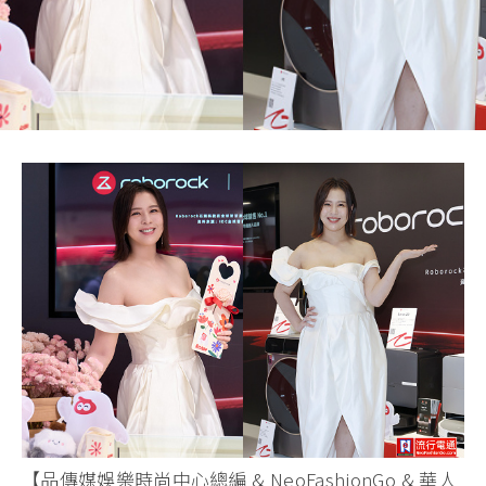
【品傳媒娛樂時尚中心總編 & NeoFashionGo & 華人