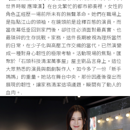
世界時報 應瑋漢】在台北繁忙的都市節奏裡，
女性的
角色正經歷一場前所未有的無聲革命。
她們在職場上
是指點江山的領袖，在鏡頭前是詮釋百態的演員，
而
當夜幕低垂回到家門後，卻往往必須面對最真實、
也
最瑣碎的生存挑戰。家務，這件長期被視為理所當然
的日常，
在少子化與高壓工作交織的當代，
已然演變
成一種對身心韌性的極限考驗。活動現場的焦點，匯
聚於「
石頭科技清潔萬事屋」屋主劉品言身上。
這位
大眾熟悉的演員與戲劇製作人，如今多了一份「新手
媽媽」
的重量。她站在舞台中央，那份因產後復出而
展現的韌性，
讓家務清潔這項議題，瞬間有了動人的
血肉。.