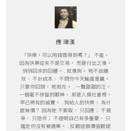
應 瑋漢
「快樂，可以用錢買得到嗎？」 不能。
因為快樂從來不是交易， 而是付出之後，
悄悄回來的回饋。 . 就像狗。 牠不談績
效、 不計成本、 不問你今天輸還是贏。
只要你回頭， 牠就在。 . 一聲甜甜的汪，
一個毫不保留的眼神， 那是人類社會裡，
早已稀有的誠實。 . 狗給人的快樂， 為什
麼無價？ 因為牠 不索取， 只回應； 不競
爭， 只陪伴； 不證明自己有多重要， 只
確定你沒有被遺棄。 . 反觀這個價值觀錯