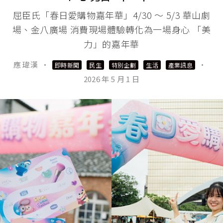
屈臣氏「春日愛購物嘉年華」4/30 ～ 5/3 華山劇
場、金八廣場 消費現場體驗轉化為一場身心 「美
力」的嘉年華
應 瑋漢
·
·
即時新聞
民生
特別企劃
生活
產業訊息
2026 年 5 月 1 日