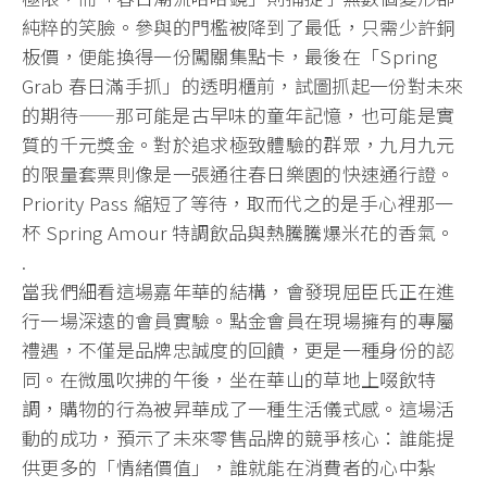
純粹的笑臉。參與的門檻被降到了最低，只需少許銅
板價，便能換得一份闖關集點卡，最後在「Spring
Grab 春日滿手抓」的透明櫃前，試圖抓起一份對未來
的期待——那可能是古早味的童年記憶，也可能是實
質的千元獎金。對於追求極致體驗的群眾，九月九元
的限量套票則像是一張通往春日樂園的快速通行證。
Priority Pass 縮短了等待，取而代之的是手心裡那一
杯 Spring Amour 特調飲品與熱騰騰爆米花的香氣。
.
當我們細看這場嘉年華的結構，會發現屈臣氏正在進
行一場深遠的會員實驗。點金會員在現場擁有的專屬
禮遇，不僅是品牌忠誠度的回饋，更是一種身份的認
同。在微風吹拂的午後，坐在華山的草地上啜飲特
調，購物的行為被昇華成了一種生活儀式感。這場活
動的成功，預示了未來零售品牌的競爭核心：誰能提
供更多的「情緒價值」，誰就能在消費者的心中紮