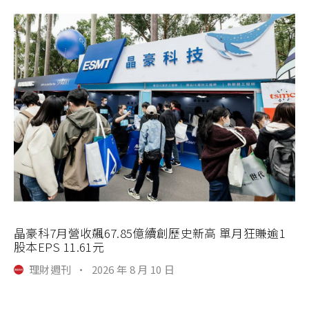
晶豪科7月營收飆67.85億續創歷史新高 單月狂賺逾1
股本EPS 11.61元
理財週刊
·
2026 年 8 月 10 日