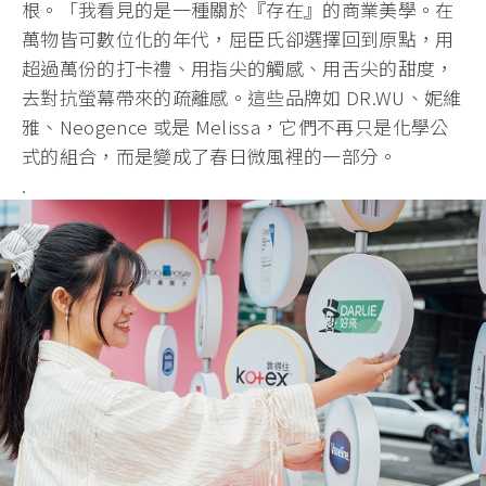
根。「我看見的是一種關於『存在』的商業美學。在
萬物皆可數位化的年代，屈臣氏卻選擇回到原點，用
超過萬份的打卡禮、用指尖的觸感、用舌尖的甜度，
去對抗螢幕帶來的疏離感。這些品牌如 DR.WU、妮維
雅、Neogence 或是 Melissa，它們不再只是化學公
式的組合，而是變成了春日微風裡的一部分。
.