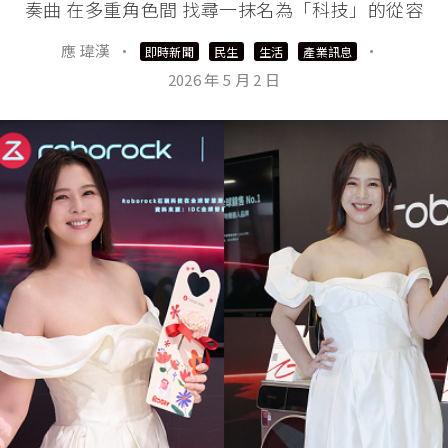
奏曲 在多重角色間 找尋一抹名為「科技」的從容
應 瑋漢
·
·
即時新聞
民生
生活
產業訊息
2026 年 5 月 2 日