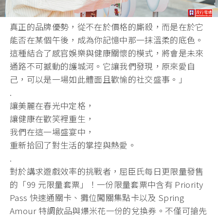
真正的品牌優勢，從不在於價格的廝殺，而是在於它
能否在某個午後，成為你記憶中那一抹溫柔的底色。
這種結合了感官娛樂與健康關懷的模式，將會是未來
通路不可撼動的護城河。它讓我們發現，原來愛自
己，可以是一場如此體面且歡愉的社交盛事。」
.
讓美麗在春光中定格，
讓健康在歡笑裡重生，
我們在這一場盛宴中，
重新拾回了對生活的掌控與熱愛。
.
對於講求遊戲效率的挑戰者，屈臣氏每日更限量發售
的「99 元限量套票」！一份限量套票中含有 Priority
Pass 快速通關卡、攤位闖關集點卡以及 Spring
Amour 特調飲品與爆米花一份的兌換券。不僅可搶先