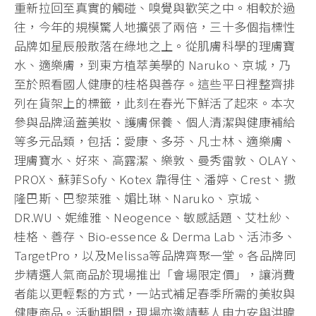
重新拉回至真實的觸碰、嗅覺與歡笑之中。相較於過
往，今年的規模驚人地擴張了兩倍，三十多個指標性
品牌如星辰般散落在綠地之上。從肌膚科學的理膚寶
水、適樂膚，到東方植萃美學的 Naruko、京城，乃
至於照看國人健康的桂格與善存。這些平日裡整齊排
列在貨架上的標籤，此刻在春光下鮮活了起來。本次
參與品牌涵蓋美妝、護膚保養、個人清潔與健康補給
等多元品類，包括：愛康、多芬、凡士林、適樂膚、
理膚寶水、好來、高露潔、樂敦、曼秀雷敦、OLAY、
PROX、蘇菲Sofy、Kotex 靠得住、潘婷、Crest、撒
隆巴斯、巴黎萊雅、媚比琳、Naruko、京城、
DR.WU、妮維雅、Neogence、敏感話題、艾杜紗、
桂格、善存、Bio-essence & Derma Lab、活沛多、
TargetPro，以及Melissa等品牌齊聚一堂。各品牌同
步精選人氣商品於現場推出「會場限定價」，讓消費
者能以更輕鬆的方式，一站式補足春季所需的美妝與
健康商品。活動期間，現場亦邀請藝人申力安與洪暐