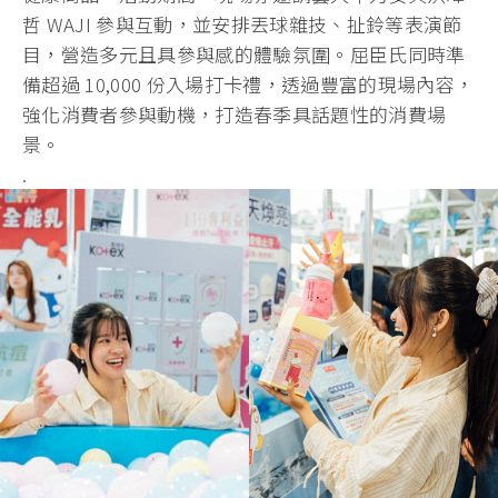
哲 WAJI 參與互動，並安排丟球雜技、扯鈴等表演節
目，營造多元且具參與感的體驗氛圍。屈臣氏同時準
備超過 10,000 份入場打卡禮，透過豐富的現場內容，
強化消費者參與動機，打造春季具話題性的消費場
景。
.