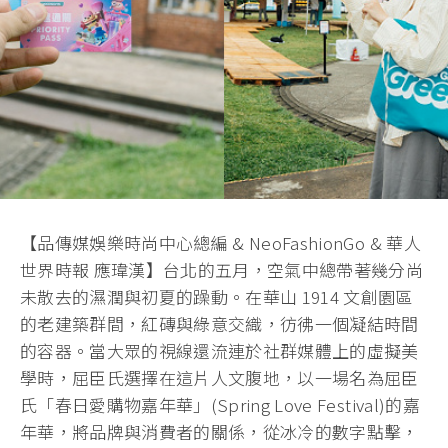
【品傳媒娛樂時尚中心總編 & NeoFashionGo & 華人
世界時報 應瑋漢】台北的五月，空氣中總帶著幾分尚
未散去的濕潤與初夏的躁動。在華山 1914 文創園區
的老建築群間，紅磚與綠意交織，彷彿一個凝結時間
的容器。當大眾的視線還流連於社群媒體上的虛擬美
學時，屈臣氏選擇在這片人文腹地，以一場名為屈臣
氏「春日愛購物嘉年華」(Spring Love Festival)的嘉
年華，將品牌與消費者的關係，從冰冷的數字點擊，