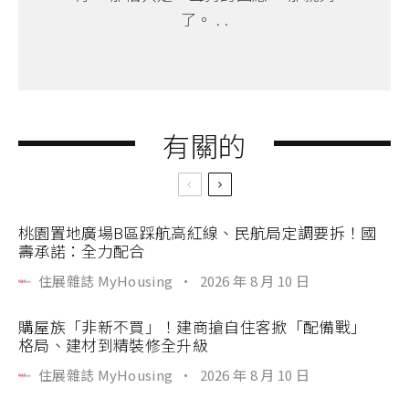
了。 . .
有關的
桃園置地廣場B區踩航高紅線、民航局定調要拆！國
壽承諾：全力配合
住展雜誌 MyHousing
·
2026 年 8 月 10 日
購屋族「非新不買」！建商搶自住客掀「配備戰」
格局、建材到精裝修全升級
住展雜誌 MyHousing
·
2026 年 8 月 10 日