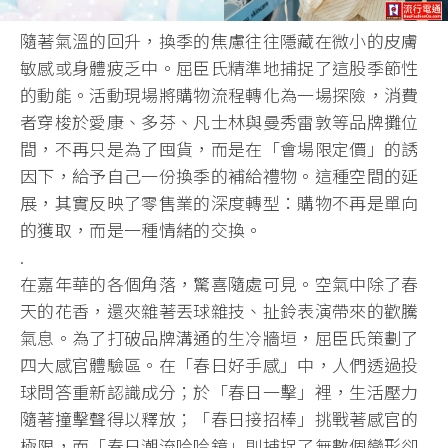
隨著氣溫的回升，換季的焦慮往往隱藏在微小的皮膚
敏感或身體疲乏中。屈臣氏精準地捕捉了這股季節性
的動能。活動現場將購物流程轉化為一場探險，消費
者穿梭於愛康、多芬、凡士林與曼秀雷敦等品牌攤位
間，不再只是為了囤貨，而是在「會場限定價」的誘
因下，給予自己一份換季的補給禮物。這種空間的延
展，其實反映了零售業的深度轉型：購物不再是單向
的獲取，而是一種情緒的交換。
.
在嘉年華的各個角落，驚喜隨處可見。空氣中除了春
天的花香，還夾雜著丟球雜技、扯鈴表演帶來的歡騰
氣息。為了打破品牌溝通的生冷牆垣，屈臣氏策劃了
四大感官體驗區。在「春日好手感」中，人們透過投
球問答重新認識成分；於「春日一擊」裡，生活壓力
隨著撞擊聲得以釋放；「春日接招棒」挑戰著感官的
極限，而「春日潮流哈哈鏡」則捕捉了無數個變形卻