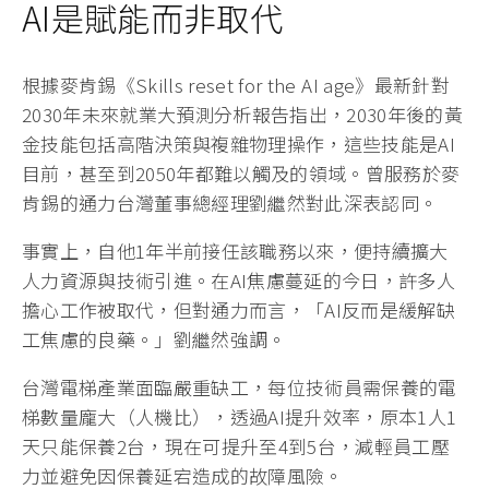
AI是賦能而非取代
根據麥肯錫《Skills reset for the AI age》最新針對
2030年未來就業大預測分析報告指出，2030年後的黃
金技能包括高階決策與複雜物理操作，這些技能是AI
目前，甚至到2050年都難以觸及的領域。曾服務於麥
肯錫的通力台灣董事總經理劉繼然對此深表認同。
事實上，自他1年半前接任該職務以來，便持續擴大
人力資源與技術引進。在AI焦慮蔓延的今日，許多人
擔心工作被取代，但對通力而言，「AI反而是緩解缺
工焦慮的良藥。」劉繼然強調。
台灣電梯產業面臨嚴重缺工，每位技術員需保養的電
梯數量龐大（人機比），透過AI提升效率，原本1人1
天只能保養2台，現在可提升至4到5台，減輕員工壓
力並避免因保養延宕造成的故障風險。