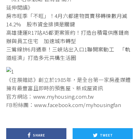
延伸閱讀》
房市旺季「不旺」！4月六都建物買賣移轉棟數月減
14.2% 股市資金排擠是關鍵
高雄捷運R17站A5都更案簽約！打造台積電供應鏈商
辦與員工住宅 加速城市轉型
三鶯線拚6月通車！三峽站出入口1聯開案動工 「軌
道經濟」打造多元共構生活圈
《住展雜誌》創立於1985年，是全台第一家房產媒體
擁有最豐富且即時的預售屋、新成屋資訊
官方網站：
www.myhousing.com.tw
FB粉絲團：
www.facebook.com/myhousingfan
SHARE
TWEET