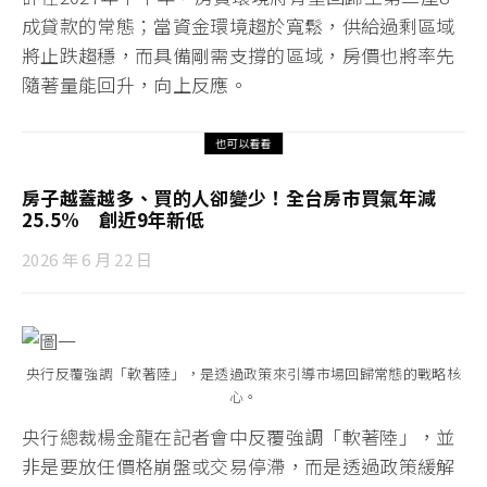
成貸款的常態；當資金環境趨於寬鬆，供給過剩區域
將止跌趨穩，而具備剛需支撐的區域，房價也將率先
隨著量能回升，向上反應。
也可以看看
房子越蓋越多、買的人卻變少！全台房市買氣年減
25.5% 創近9年新低
2026 年 6 月 22 日
央行反覆強調「軟著陸」，是透過政策來引導市場回歸常態的戰略核
心。
央行總裁楊金龍在記者會中反覆強調「軟著陸」，並
非是要放任價格崩盤或交易停滯，而是透過政策緩解