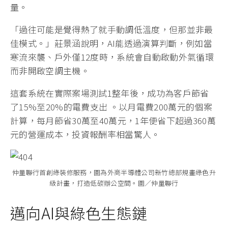
量。
「過往可能是覺得熱了就手動調低溫度，但那並非最
佳模式。」莊景涵說明，AI能透過演算判斷，例如當
寒流來襲、戶外僅12度時，系統會自動啟動外氣循環
而非開啟空調主機。
這套系統在實際案場測試1整年後，成功為客戶節省
了15%至20%的電費支出 。以月電費200萬元的個案
計算，每月節省30萬至40萬元，1年便省下超過360萬
元的營運成本，投資報酬率相當驚人。
仲量聯行首創綠裝修服務，圖為外商半導體公司新竹總部規畫綠色升
級計畫，打造低碳辦公空間。圖／仲量聯行
邁向AI與綠色生態鏈