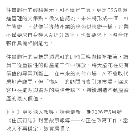
仲量聯行的經驗顯示，AI不僅是工具，更是ESG與營
運管理的交集點。侯文信認為，未來將形成一個「AI
生態鏈」，就像半導體產業的綠色供應鏈一樣，企業
不僅要求自身導入AI提升效率，也會要求上下游合作
夥伴具備相關能力。
仲量聯行的目標是透過AI的即時回應與精準推演，讓
員工從重複性的低產能工作中解放，將大腦花在更有
價值的專業判斷上。在未來的商仲市場，AI不會取代
房地產顧問，但「懂AI」的顧問將會引領市場，協助
客戶在能源與資源的高標考驗下，持續創造不動產資
產的最大價值。
》》》更多深入報導，請看最新一期2026年5月號
《住展雜誌》封面故事報導——AI正在改寫工作，當
收入不再穩定，該買房嗎？