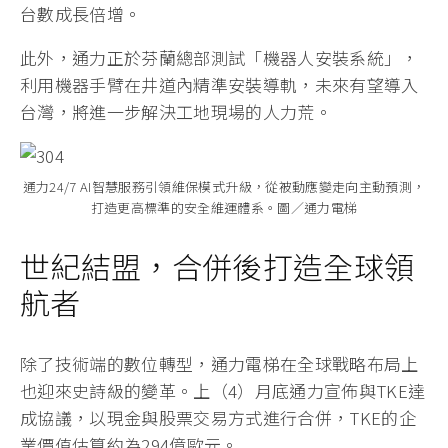
台數成長倍增。
此外，通力正於芬蘭總部測試「機器人安裝系統」，
利用機器手臂在井道內精準安裝導軌，未來有望導入
台灣，將進一步解決工地現場的人力荒。
通力24/7 AI智慧服務引領維保模式升級，從被動應變走向主動預測，
打造更高標準的安全維運體系。圖／通力電梯
世紀結盟，合併後打造全球領
航者
除了技術端的數位轉型，通力電梯在全球戰略布局上
也迎來史詩級的變革。上（4）月底通力宣佈與TKE達
成協議，以現金與股票交易方式進行合併，TKE的企
業價值估算約為294億歐元。