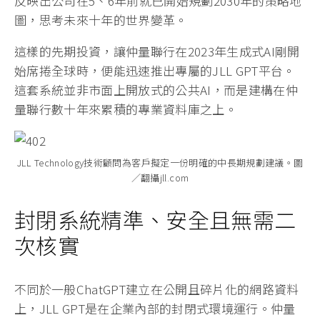
反映出公司在5、6年前就已開始規劃2030年的策略地
圖，思考未來十年的世界變革。
這樣的先期投資，讓仲量聯行在2023年生成式AI剛開
始席捲全球時，便能迅速推出專屬的JLL GPT平台。
這套系統並非市面上開放式的公共AI，而是建構在仲
量聯行數十年來累積的專業資料庫之上。
JLL Technology技術顧問為客戶擬定一份明確的中長期規劃建議。圖
／翻攝jll.com
封閉系統精準、安全且無需二
次核實
不同於一般ChatGPT建立在公開且碎片化的網路資料
上，JLL GPT是在企業內部的封閉式環境運行。仲量