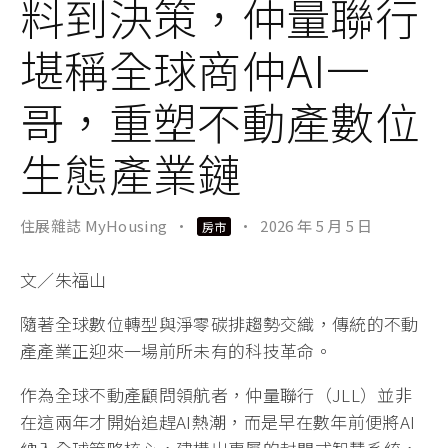
料到決策，仲量聯行
堪稱全球商仲AI一
哥，重塑不動產數位
生態產業鏈
住展雜誌 MyHousing
·
·
2026 年 5 月 5 日
房市
文／朱福山
隨著全球數位轉型與淨零碳排趨勢交織，傳統的不動
產產業正迎來一場前所未有的科技革命。
作為全球不動產顧問領航者，仲量聯行（JLL）並非
在這兩年才開始追趕AI熱潮，而是早在數年前便將AI