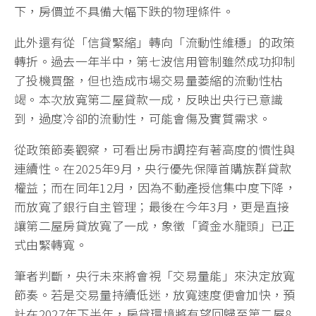
下，房價並不具備大幅下跌的物理條件。
此外還有從「信貸緊縮」轉向「流動性維穩」的政策
轉折。過去一年半中，第七波信用管制雖然成功抑制
了投機買盤，但也造成市場交易量萎縮的流動性枯
竭。本次放寬第二屋貸款一成，反映出央行已意識
到，過度冷卻的流動性，可能會傷及實質需求。
從政策節奏觀察，可看出房市調控有著高度的慣性與
連續性。在2025年9月，央行優先保障首購族群貸款
權益；而在同年12月，因為不動產授信集中度下降，
而放寬了銀行自主管理；最後在今年3月，更是直接
讓第二屋房貸放寬了一成，象徵「資金水龍頭」已正
式由緊轉寬。
筆者判斷，央行未來將會視「交易量能」來決定放寬
節奏。若是交易量持續低迷，放寬速度便會加快，預
計在2027年下半年，房貸環境將有望回歸至第二屋8