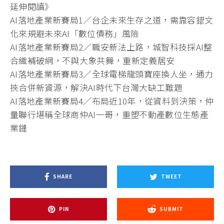
延伸閱讀》
AI落地產業新賽局1／台企未來生存之道，需靠容錯文
化來規避未來AI「數位債務」風險
AI落地產業新賽局2／職安新法上路，城智科技採AI整
合織補破網，不與大象共舞，重新定義居安
AI落地產業新賽局3／全球電梯龍頭寶座換人坐，通力
挾合併新資源，解決AI時代下台灣大缺工難題
AI落地產業新賽局4／布局近10年，從資料到決策，仲
量聯行堪稱全球商仲AI一哥，重塑不動產數位生態產
業鏈
SHARE
TWEET
PIN
SUBMIT