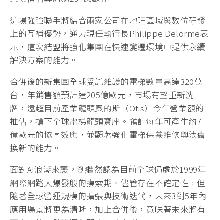
這場強強聯手將結合兩家公司在地理區域與數位研發
上的互補優勢，通力現任執行長Philippe Delorme表
示，這次結盟將強化集團在快速變遷環境中提供永續
解決方案的能力。
合併後的新集團全球受託維護的電梯數量高達320萬
台，年銷售額預計達205億歐元，市場有望重新洗
牌，遠超目前產業龍頭奧的斯（Otis）今年營業額的
推估，搶下全球電梯龍頭寶座。預計每年可產生約7
億歐元的協同效應，並顯著強化電梯保養維修與汰舊
換新的能力。
面對AI浪潮來襲，劉繼然認為目前全球仍處於1999年
網際網路大爆發般的摸索期。儘管存在不確定性，但
隨著全球營運規模的擴張與技術迭代，未來3到5年內
應用場景將更為清晰，加上合併後，意味著未來將有