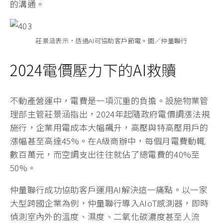
的溝通。
莊景涵表示，透過AI可協助客戶節電。圖／仲量聯行
2024電價壓力下的AI救贖
不動產營運中，電費是一項沉重的負擔。設施物業管
理部主管莊景涵指出，2024年起隨政府電價調漲法規
施行，企業用電成本大幅飆升，高壓與特高壓用戶的
漲幅甚至高達45%。在A級商辦中，每個月電費動輒
數百萬元，而空調支出往往就佔了總電費的40%至
50%。
仲量聯行成功協助客戶運用AI解決這一痛點。以一家
大型跨國企業為例，仲量聯行導入AIoT感測器，即時
偵測室內外的溫度、濕度、二氧化碳濃度甚至人流