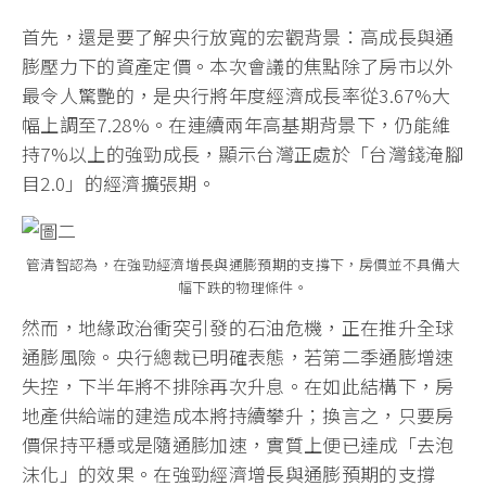
首先，還是要了解央行放寬的宏觀背景：高成長與通
膨壓力下的資產定價。本次會議的焦點除了房市以外
最令人驚艷的，是央行將年度經濟成長率從3.67%大
幅上調至7.28%。在連續兩年高基期背景下，仍能維
持7%以上的強勁成長，顯示台灣正處於「台灣錢淹腳
目2.0」的經濟擴張期。
管清智認為，在強勁經濟增長與通膨預期的支撐下，房價並不具備大
幅下跌的物理條件。
然而，地緣政治衝突引發的石油危機，正在推升全球
通膨風險。央行總裁已明確表態，若第二季通膨增速
失控，下半年將不排除再次升息。在如此結構下，房
地產供給端的建造成本將持續攀升；換言之，只要房
價保持平穩或是隨通膨加速，實質上便已達成「去泡
沫化」的效果。在強勁經濟增長與通膨預期的支撐