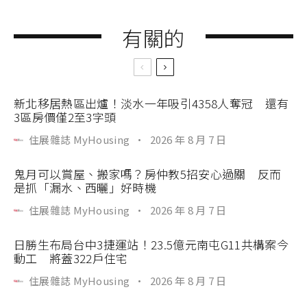
有關的
新北移居熱區出爐！淡水一年吸引4358人奪冠 還有
3區房價僅2至3字頭
住展雜誌 MyHousing
·
2026 年 8 月 7 日
鬼月可以賞屋、搬家嗎？房仲教5招安心過關 反而
是抓「漏水、西曬」好時機
住展雜誌 MyHousing
·
2026 年 8 月 7 日
日勝生布局台中3捷運站！23.5億元南屯G11共構案今
動工 將蓋322戶住宅
住展雜誌 MyHousing
·
2026 年 8 月 7 日