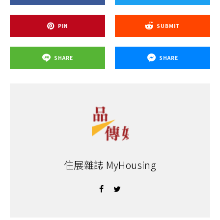
PIN
SUBMIT
SHARE
SHARE
住展雜誌 MyHousing