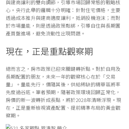
與建商讓利的雙向調節，引導市場回歸常態的戰略核
心。央行此舉的邏輯十分明確：針對住宅價格，主要
透過成本推升與建商適度讓利，抵銷投機泡沫；而對
於市場量能，則是透過政策鬆綁，引導自住與長期置
產買盤進場，避免流動性出現問題。
現在，正是重點觀察期
總而言之，房市政策已迎來關鍵轉折點。對於自用及
長期配置的朋友，未來一年的觀察核心在於「交易
量」。量能先行，價隨其後，供給稀缺的精華區將率
先度過谷底。筆者預期，隨著政策環境回歸正常化，
房價的新一波轉折成長點，將於2028年清晰浮現。現
在，正是重新檢視資產配置、提前精準布局的黃金觀
察期。