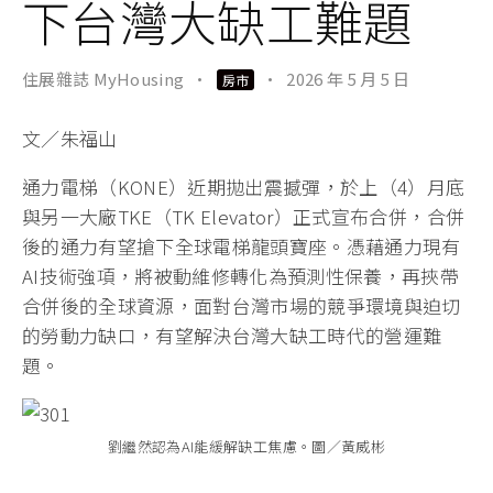
下台灣大缺工難題
住展雜誌 MyHousing
·
·
2026 年 5 月 5 日
房市
文／朱福山
通力電梯（KONE）近期拋出震撼彈，於上（4）月底
與另一大廠TKE（TK Elevator）正式宣布合併，合併
後的通力有望搶下全球電梯龍頭寶座。憑藉通力現有
AI技術強項，將被動維修轉化為預測性保養，再挾帶
合併後的全球資源，面對台灣市場的競爭環境與迫切
的勞動力缺口，有望解決台灣大缺工時代的營運難
題。
劉繼然認為AI能緩解缺工焦慮。圖／黃威彬