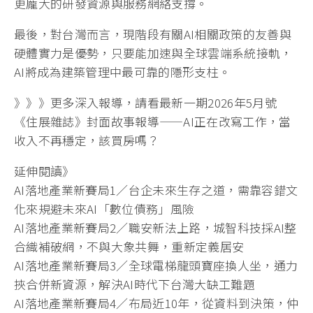
更龐大的研發資源與服務網絡支撐。
最後，對台灣而言，現階段有關AI相關政策的友善與
硬體實力是優勢，只要能加速與全球雲端系統接軌，
AI將成為建築管理中最可靠的隱形支柱。
》》》更多深入報導，請看最新一期2026年5月號
《住展雜誌》封面故事報導——AI正在改寫工作，當
收入不再穩定，該買房嗎？
延伸閱讀》
AI落地產業新賽局1／台企未來生存之道，需靠容錯文
化來規避未來AI「數位債務」風險
AI落地產業新賽局2／職安新法上路，城智科技採AI整
合織補破網，不與大象共舞，重新定義居安
AI落地產業新賽局3／全球電梯龍頭寶座換人坐，通力
挾合併新資源，解決AI時代下台灣大缺工難題
AI落地產業新賽局4／布局近10年，從資料到決策，仲