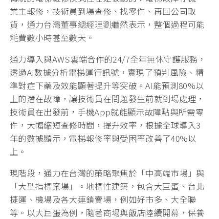
業主報修，技術員到場查修、找零件、再回公司取
貨，通力台灣董事總經理劉繼然表示，整個過程可能
耗費數小時甚至數天。
通力導入與AWS雲端合作的24/7全年無休守護服務，
透過AI數據分析電梯運行訊號，實現了預判風險、精
準對症下藥及效能顯著提升等突破。AI能預測80%以
上的潛在故障，讓技術員在問題發生前就到場處理，
技術員在出發前，手機App就能顯示故障點與所需零
件，大幅縮短查修時間，提升效率，根據全球導入3
年的數據顯示，電梯報修率與受困率改善了40%以
上。
現階段，通力在台灣的策略聚焦於「中高端市場」與
「大型指標案場」。地標性建築，包含大巨蛋、台北
捷運、機場及各大連鎖賣場，例如好市多、大全聯
等。以大巨蛋為例，隨著商場與飯店陸續開幕，保養