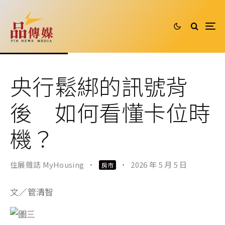
央行鬆綁的訊號背
後 如何看懂卡位時
機？
住展雜誌 MyHousing
·
·
2026 年 5 月 5 日
房市
文／管清智