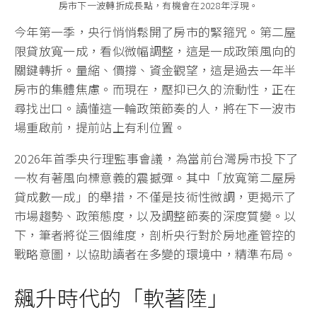
房市下一波轉折成長點，有機會在2028年浮現。
今年第一季，央行悄悄鬆開了房市的緊箍咒。第二屋
限貸放寬一成，看似微幅調整，這是一成政策風向的
關鍵轉折。量縮、價撐、資金觀望，這是過去一年半
房市的集體焦慮。而現在，壓抑已久的流動性，正在
尋找出口。讀懂這一輪政策節奏的人，將在下一波市
場重啟前，提前站上有利位置。
2026年首季央行理監事會議，為當前台灣房市投下了
一枚有著風向標意義的震撼彈。其中「放寬第二屋房
貸成數一成」的舉措，不僅是技術性微調，更揭示了
市場趨勢、政策態度，以及調整節奏的深度質變。以
下，筆者將從三個維度，剖析央行對於房地產管控的
戰略意圖，以協助讀者在多變的環境中，精準布局。
飆升時代的「軟著陸」