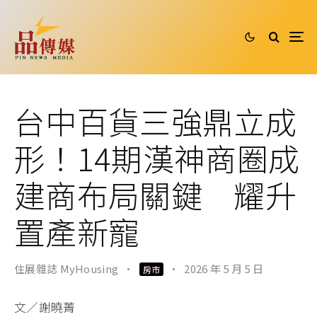
台中百貨三強鼎立成
形！14期漢神商圈成
建商布局關鍵 耀升
置產新寵
住展雜誌 MyHousing
·
·
2026 年 5 月 5 日
房市
文／謝曉菁