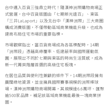
台中邁入百貨三強鼎立時代！隨漢神洲際購物商場正
式營運，台中百貨版圖由「七期新光遠百」、東區
「三井LaLaport」以及北台中「漢神洲際」三大商圈
構成消費版圖，不僅帶動區域商業機能升級，也成為
建商布局住宅市場的重要指標。
市場觀察指出，當百貨商場成為各區標配時，14期
「洲際段」憑藉高綠覆率、低建蔽率與國際運動氛
圍，展現出不同於七期與東區的時尚生活質感，成為
新一代菁英階層首選的高級住宅板塊。
在居住品質與便利性兼顧的條件下，14期洲際段擁有
廣闊綠地資源，並坐擁具國際賽事規模的洲際棒球
場。漢神洲際購物商場開幕，其規模達6.6萬坪、匯聚
逾500家品牌，補足該區域商業機能最後一塊商業拼
圖。