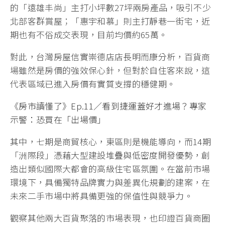
的「遠雄丰尚」主打小坪數27坪兩房產品，吸引不少
北部客群賞屋；「惠宇和慕」則主打靜巷一街宅，近
期也有不俗成交表現，目前均價約65萬。
對此，台灣房屋信實崇德店店長明而康分析，百貨商
場雖然是房價的強效保心針，但對於自住客來說，這
代表區域已進入房價有實質支撐的穩健期。
《房市讀懂了》Ep.11／看到捷運蓋好才進場？專家
示警：恐買在「出場價」
其中，七期是商貿核心，東區則是機能導向，而14期
「洲際段」憑藉大型建設堆疊與低密度開發優勢，創
造出類似國際大都會的高級住宅區氛圍。在當前市場
環境下，具備獨特品牌實力與差異化規劃的建案，在
未來二手市場中將具備更強的保值性與競爭力。
觀察其他兩大百貨聚落的市場表現，也印證百貨商圈