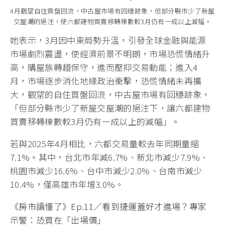
4月觀望自住買盤回流，中古屋市場有回穩跡象，但部分縣市少了新屋
交屋潮的挹注，使六都建物買賣移轉棟數較3月仍有一成以上減幅。
她表示，3月因中東局勢升溫，引發全球金融與能源
市場劇烈震盪，使經濟前景不明朗，市場恐慌情緒升
高，購屋族轉趨保守，進而壓抑交易動能；進入4
月，市場逐步消化地緣政治衝擊，恐慌情緒未再擴
大，觀望的自住買盤回流，中古屋市場有回穩跡象，
「但部分縣市少了新屋交屋潮的挹注下，讓六都建物
買賣移轉棟數較3月仍有一成以上的減幅」。
若與2025年4月相比，六都交易量較去年同期量縮
7.1%。其中，台北市年減6.7%、新北市減少7.9%、
桃園市減少16.6%、台中市減少2.0%、台南市減少
10.4%，僅高雄市年增3.0%。
《房市讀懂了》Ep.11／看到捷運蓋好才進場？專家
示警：恐買在「出場價」