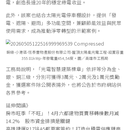
電，創造長達20年的穩定綠電收益。
此外，該案也結合太陽光電停車棚設計，提供「發
電、遮陽、避雨」多功能空間，兼顧節能效益與民眾
使用需求，成為推動淨零轉型的示範案例。
銅級-小港區-恆泰豐物產股份有限公司-屋頂太陽能光電工程-設置容量
355.81kWp-年發電量454,54度。圖／高雄市工務局
工務局說明，「光電智慧建築標章」依評等分為金、
銀、銅三級，分別可獲得3萬元、2萬元及1萬元獎勵
金，獲選案件除公開表揚外，也將公告於市府網站供
各界參考。
延伸閱讀》
房市旺季「不旺」！4月六都建物買賣移轉棟數月減
14.2% 股市資金排擠是關鍵
高雄捷運R17站A5都更案簽約！打造台積電供應鏈商