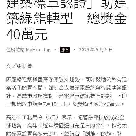
建築標章認證」助建
築綠能轉型 總獎金
40萬元
住展雜誌 MyHousing
·
·
2026 年 5 月 5 日
房市
文／謝曉菁
因應綠建築與國際淨零碳排趨勢，同時鼓勵公私有建
築活化閒置空間，並結合太陽光電設施與智慧建築設
計，高雄市政府推動「光電智慧建築標章認證」，即
日起開放申請至7月15日止，總獎勵金額達40萬元。
高雄市工務局今（5日）表示，隨著淨零排放成為全
球趨勢，高雄市近年積極運用充足日照條件，推動太
陽光電設置與多元應用，並結合「創能、節能、儲