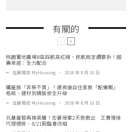
有關的
桃園置地廣場B區踩航高紅線、民航局定調要拆！國
壽承諾：全力配合
住展雜誌 MyHousing
·
2026 年 8 月 10 日
購屋族「非新不買」！建商搶自住客掀「配備戰」
格局、建材到精裝修全升級
住展雜誌 MyHousing
·
2026 年 8 月 10 日
兆基屋管再換高層！宏碁接掌2天急撤出 王貴增接
代理總座、8/21股臨會改組