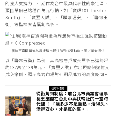
的強大支撐力。七期作為台中最具代表性的豪宅區，
預售單價已站穩百萬元行情，如「寶輝101 Theater
South」、「寶璽天讚」、「聯聚理安」、「聯聚玉
衡」等指標案皆屢創高價。
漢神百貨開幕後為周邊房市挹注強勁撐盤動能。圖／業者提供
以「聯聚玉衡」為例，其高樓層戶成交單價已達每坪
約137萬至139萬元，「寶璽天讚」亦出現總價逾億元
成交案例，顯示高端市場對七期品牌力的高度認同。
也可以看看
從街角到制度：前台北市商業會理事
長王應傑在台北中興扶輪社的一堂時
代課 ：「賺多少不是重點，活得久、
活得安心，才是真的贏。」