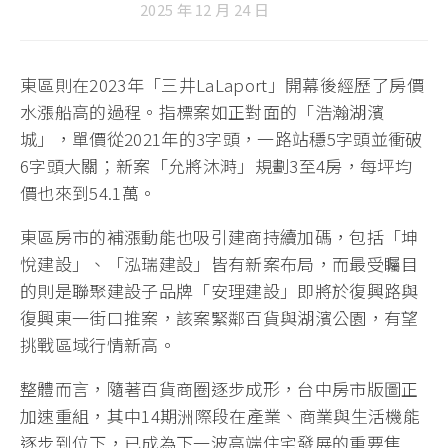
2025 年 12 月 24 日
東區則在2023年「三井LaLaport」開幕後經歷了房價
水漲船高的過程。指標案如正對面的「浩瀚湖濱
城」，單價從2021年的3字頭，一路站穩5字頭並衝破
6字頭大關；新案「允將沐溡」規劃3至4房，每坪均
價也來到54.1萬。
東區房市的補漲動能也吸引建商持續加碼，包括「坤
悅建設」、「泓瑞建設」皆有新案布局，而最受矚目
的則是聯聚建設子品牌「安理建設」即將於復興路與
復興東一街口推案，該案緊鄰百貨與湖濱公園，有望
挑戰區域行情新高。
整體而言，隨著百貨商圈逐步成形，台中房市版圖正
加速重組，其中14期洲際段在產業、商業與生活機能
逐步到位下，已成為下一波高端住宅發展的重要焦