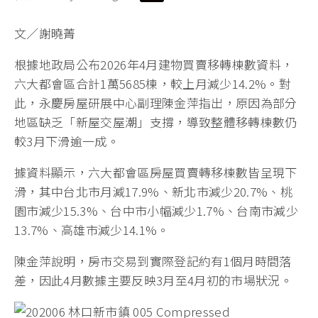
文／謝曉菁
根據地政局公布2026年4月建物買賣移轉棟數資料，
六大都會區合計1萬5685棟，較上月減少14.2%。對
此，永慶房屋研展中心副理陳金萍指出，原因為部分
地區缺乏「新屋交屋潮」支撐，導致整體移轉棟數仍
較3月下滑逾一成。
據資料顯示，六大都會區房屋買賣轉移棟數皆呈現下
滑，其中台北市月減17.9%、新北市減少20.7%、桃
園市減少15.3%、台中市小幅減少1.7%、台南市減少
13.7%、高雄市減少14.1%。
陳金萍說明，房市交易到實際登記約有1個月時間落
差，因此4月數據主要反映3月至4月初的市場狀況。