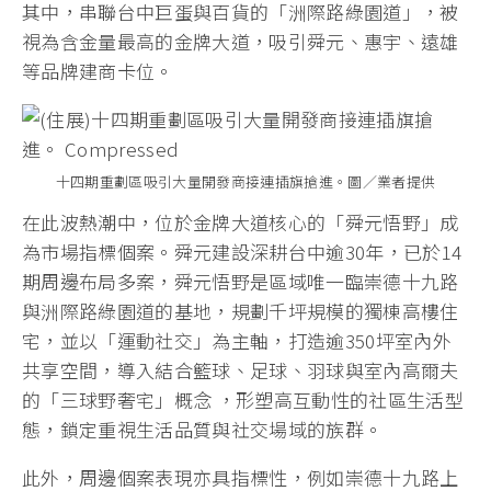
其中，串聯台中巨蛋與百貨的「洲際路綠園道」，被
視為含金量最高的金牌大道，吸引舜元、惠宇、遠雄
等品牌建商卡位。
十四期重劃區吸引大量開發商接連插旗搶進。圖／業者提供
在此波熱潮中，位於金牌大道核心的「舜元悟野」成
為市場指標個案。舜元建設深耕台中逾30年，已於14
期周邊布局多案，舜元悟野是區域唯一臨崇德十九路
與洲際路綠園道的基地，規劃千坪規模的獨棟高樓住
宅，並以「運動社交」為主軸，打造逾350坪室內外
共享空間，導入結合籃球、足球、羽球與室內高爾夫
的「三球野奢宅」概念 ，形塑高互動性的社區生活型
態，鎖定重視生活品質與社交場域的族群。
此外，周邊個案表現亦具指標性，例如崇德十九路上