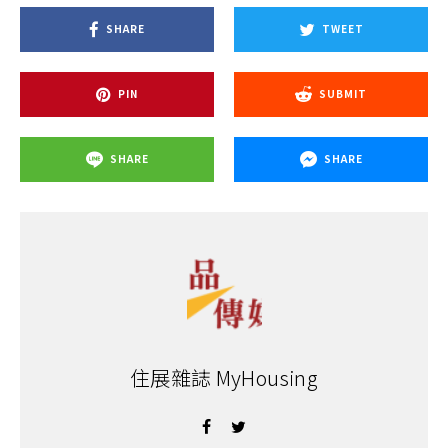
SHARE
TWEET
PIN
SUBMIT
SHARE
SHARE
住展雜誌 MyHousing