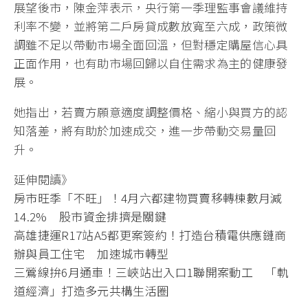
展望後市，陳金萍表示，央行第一季理監事會議維持
利率不變，並將第二戶房貸成數放寬至六成，政策微
調雖不足以帶動市場全面回溫，但對穩定購屋信心具
正面作用，也有助市場回歸以自住需求為主的健康發
展。
她指出，若賣方願意適度調整價格、縮小與買方的認
知落差，將有助於加速成交，進一步帶動交易量回
升。
延伸閱讀》
房市旺季「不旺」！4月六都建物買賣移轉棟數月減
14.2% 股市資金排擠是關鍵
高雄捷運R17站A5都更案簽約！打造台積電供應鏈商
辦與員工住宅 加速城市轉型
三鶯線拚6月通車！三峽站出入口1聯開案動工 「軌
道經濟」打造多元共構生活圈