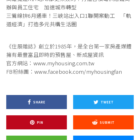
辦與員工住宅 加速城市轉型
三鶯線拚6月通車！三峽站出入口1聯開案動工 「軌
道經濟」打造多元共構生活圈
《住展雜誌》創立於1985年，是全台第一家房產媒體
擁有最豐富且即時的預售屋、新成屋資訊
官方網站：
www.myhousing.com.tw
FB粉絲團：
www.facebook.com/myhousingfan
SHARE
TWEET
PIN
SUBMIT