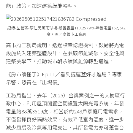
能」政策，加速建築綠能轉型。
銀級-左營區-原住民風雨球場-設置容量119.25kWp-年發電量152,342
度。圖／高雄市工務局
高市府工務局說明，透過標章認證機制，鼓勵將光電
設施納入建築整體設計，在兼顧節能減碳、安全性與
建築美學下，推動城市朝永續與能源轉型邁進。
《房市讀懂了》Ep.11／看到捷運蓋好才進場？專家
示警：恐買在「出場價」
工務局指出，去年（2025）金獎案例之一的大樹區行
政中心，利用屋頂閒置空間設置太陽光電系統，年發
電量約88萬3519度，相當於約243戶家庭用電需求，
不僅發揮良好隔熱效果、有效降低室內溫度，進一步
減少風扇及冷氣等用電支出，其所發電力亦可躉售台