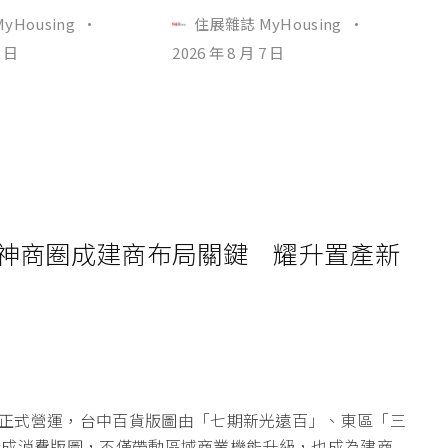
yHousing
·
住展雜誌 MyHousing
·
7 日
2026 年 8 月 7 日
漢神商圈成建商布局關鍵 耀升置產新
正式營運，台中百貨版圖由「七期新光遠百」、東區「三
商圈構成消費版圖，不僅帶動區域商業機能升級，也成為建商