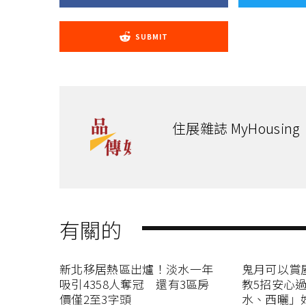
SUBMIT
住展雜誌 MyHousing
有關的
新北移居熱區出爐！淡水一年
鬼月可以賞
吸引4358人奪冠 還有3區房
教5招安心
價僅2至3字頭
水、西曬」