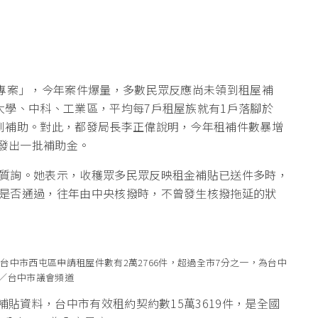
貼專案」，今年案件爆量，多數民眾反應尚未領到租屋補
大學、中科、工業區，平均每7戶租屋族就有1戶落腳於
到補助。對此，都發局長李正偉說明，今年租補件數暴增
先發出一批補助金。
質詢。她表示，收穫眾多民眾反映租金補貼已送件多時，
是否通過，往年由中央核撥時，不曾發生核撥拖延的狀
台中市西屯區申請租屋件數有2萬2766件，超過全市7分之一，為台中
／台中市議會頻道
補貼資料，台中市有效租約契約數15萬3619件，是全國