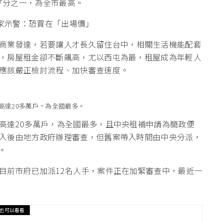
市7分之一，為全市最高。
專家示警：恐買在「出場價」
商業發達，若要讓人才長久留住台中，相關生活機能配套
，房屋租金卻不斷飆高，尤以西屯為最，租屋成為年輕人
應該嚴正檢討流程、加快審查速度。
高達20多萬戶，為全國最多。
高達20多萬戶，為全國最多，且中央租補申請為簡政便
入後由地方政府辦理審查，但舊案帶入時間由中央分派，
。
目前市府已加派12名人手，案件正在加緊審查中，最近一
也可以看看