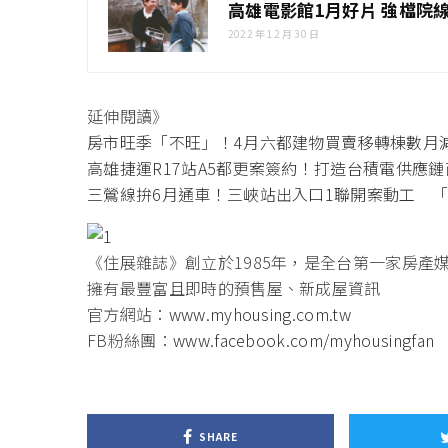
高雄電影館1月好片 強檔院
2022 年 12 月 30 日
延伸閱讀》
房市旺季「不旺」！4月六都建物買賣移轉棟數月減
高雄捷運R17站A5都更案簽約！打造台積電供應
三鶯線拚6月通車！三峽站出入口1聯開案動工 
《住展雜誌》創立於1985年，是全台第一家房產
擁有最豐富且即時的預售屋、新成屋資訊
官方網站：
www.myhousing.com.tw
FB粉絲團：
www.facebook.com/myhousingfan
SHARE