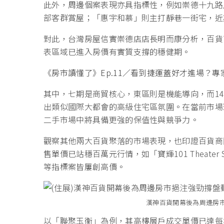
此外，周邊個案表現亦具指標性，例如崇德十九路
部客群賞屋；「惠宇和慕」則主打靜巷一街宅，近
對此，台灣房屋信實崇德店店長明而康分析，百貨
表區域已進入房價有實質支撐的穩健期。
《房市讀懂了》Ep.11／看到捷運蓋好才進場？
其中，七期是商貿核心，東區則是機能導向，而1
出類似國際大都會的高級住宅區氛圍。在當前市場
二手市場中將具備更強的保值性與競爭力。
觀察其他兩大百貨聚落的市場表現，也印證百貨商
售單價已站穩百萬元行情，如「寶輝101 Theate
等指標案皆屢創高價。
漢神百貨開幕後為周邊房
以「聯聚玉衡」為例，其高樓層戶成交單價已達每坪