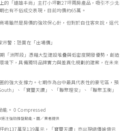
上的「遠雄丰尚」主打小坪數27坪兩房產品，吸引不少北
期也有不俗成交表現，目前均價約65萬。
商場雖然是房價的強效保心針，但對於自住客來說，這代
專家示警：恐買在「出場價」
4期「洲際段」憑藉大型建設堆疊與低密度開發優勢，創造
環境下，具備獨特品牌實力與差異化規劃的建案，在未來
圈的強大支撐力。七期作為台中最具代表性的豪宅區，預
r South」、「寶璽天讚」、「聯聚理安」、「聯聚玉衡」
市挹注強勁撐盤動能。圖／業者提供
約137萬至139萬元，「寶璽天讚」亦出現總價逾億元