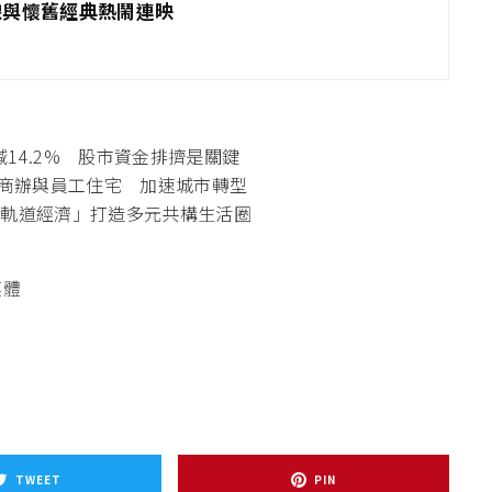
線與懷舊經典熱鬧連映
14.2% 股市資金排擠是關鍵
鏈商辦與員工住宅 加速城市轉型
「軌道經濟」打造多元共構生活圈
媒體
TWEET
PIN