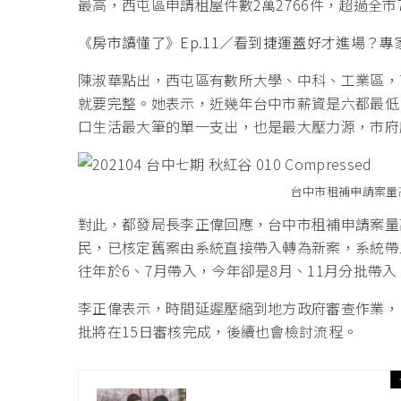
最高，西屯區申請租屋件數2萬2766件，超過全
《房市讀懂了》Ep.11／看到捷運蓋好才進場？
陳淑華點出，西屯區有數所大學、中科、工業區，
就要完整。她表示，近幾年台中市薪資是六都最低
口生活最大筆的單一支出，也是最大壓力源，市府
台中市租補申請案量
對此，都發局長李正偉回應，台中市租補申請案量
民，已核定舊案由系統直接帶入轉為新案，系統帶
往年於6、7月帶入，今年卻是8月、11月分批帶入
李正偉表示，時間延遲壓縮到地方政府審查作業，
批將在15日審核完成，後續也會檢討流程。