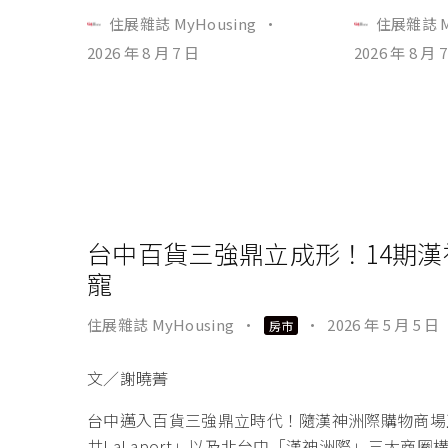
住展雜誌 MyHousing
·
住展雜誌 M
2026 年 8 月 7 日
2026 年 8 月 
台中百貨三強鼎立成形！14期
寵
住展雜誌 MyHousing
·
·
2026 年 5 月 5 日
房市
文／謝曉菁
台中邁入百貨三強鼎立時代！隨漢神洲際購物商場
井LaLaport」以及北台中「漢神洲際」三大