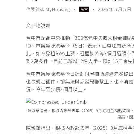
住展雜誌 MyHousing
·
·
2026 年 5 月 5 日
房市
文／謝曉菁
台中市配合中央推動「300億元中央擴大租金補
助。市議員陳淑華今（5日）表示，西屯區有多所
此，如今房租節節上漲，租屋族苦等3個月還領不
到2萬多件，目前已新增12名人手，預計15日會
台中市議員陳淑華今日針對租屋補助遲遲未發提出
也依規定補件，卻無法與都發局聯繫上，也不清楚
況，今年至少慢3個月以上。
陳淑華指出，根據內政部去年（2025）9月底租金補貼資料，
最高。圖
陳淑華指出，根據內政部去年（2025）9月底租金