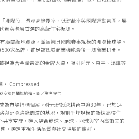
期「洲際段」憑藉高綠覆率、低建蔽率與國際運動氛圍，展
代菁英階層首選的高級住宅板塊。
擁有廣闊綠地資源，並坐擁具國際賽事規模的洲際棒球場。
逾500家品牌，補足該區域商業機能最後一塊商業拼圖。
被視為含金量最高的金牌大道，吸引舜元、惠宇、遠雄等
發商接連插旗搶進。圖／業者提供
成為市場指標個案。舜元建設深耕台中逾30年，已於14
路與洲際路綠園道的基地，規劃千坪規模的獨棟高樓住
內外共享空間，導入結合籃球、足球、羽球與室內高爾夫的
型態，鎖定重視生活品質與社交場域的族群。