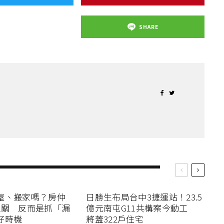
SHARE
屋、搬家嗎？房仲
日勝生布局台中3捷運站！23.5
過關 反而是抓「漏
億元南屯G11共構案今動工
好時機
將蓋322戶住宅