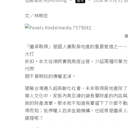
住展雜誌 MyHousing
·
·
2026 年 5 月 12 日
房市
文／林明忠
圖
「繼承取得」是國人獲取房地產的重要管道之一，
大打
折扣。本文從律師實務角度出發，介紹兩種可單方
代際
間不曾明說的債權泥淖。
隨著台灣邁入超高齡化社會，未來取得房地產除了
華人文化中，家族內常忌諱討論長輩財產的內容與
局的財產清單，根本就不知道長輩留下了什麼不動
得而知；抵押權人若非金融機構，也經常是繼承人
處理呢？