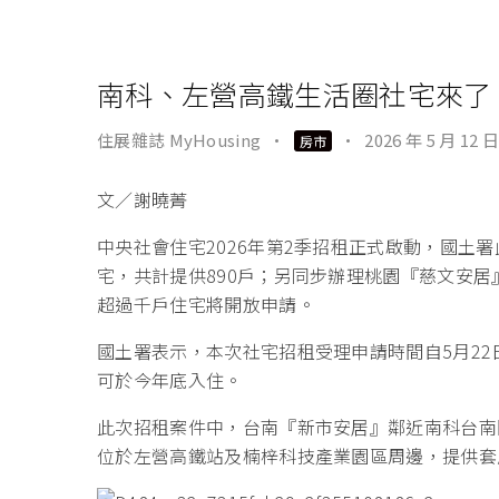
南科、左營高鐵生活圈社宅來了
住展雜誌 MyHousing
·
·
2026 年 5 月 12 日
房市
文／謝曉菁
中央社會住宅2026年第2季招租正式啟動，國土
宅，共計提供890戶；另同步辦理桃園『慈文安居
超過千戶住宅將開放申請。
國土署表示，本次社宅招租受理申請時間自5月22
可於今年底入住。
此次招租案件中，台南『新市安居』鄰近南科台南
位於左營高鐵站及楠梓科技產業園區周邊，提供套