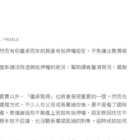
／PEXELS
然而有些繼承而來的房產有抵押權設定，不免讓出售價格
面訴請法院塗銷抵押權的狀況，幫助讀者釐清現況，擺脫
買賣以外，「繼承取得」也將會是很重要的一環。然而在
處理方式，不少人在父母或長輩過世後，要不是看了國稅
產。更遑論這些不動產上若設有抵押權，設定原因往往不
根本就不認識、也沒聽長輩提起過的對象。這時候該如何