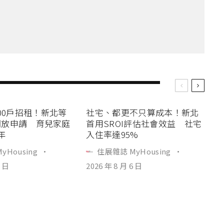
00戶招租！新北等
社宅、都更不只算成本！新北
4開放申請 育兒家庭
首用SROI評估社會效益 社宅
年
入住率達95%
yHousing
·
住展雜誌 MyHousing
·
6 日
2026 年 8 月 6 日