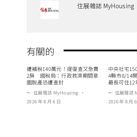
住展雜誌 MyHousing
有關的
遭補稅140萬元！提復查又急賣
中央社宅15
2房 國稅局：行政救濟期間意
4縣市8/1
圖脫產恐遭查封
最長可住12
住展雜誌 MyHousing
·
住展雜誌 M
2026 年 8 月 6 日
2026 年 8 月 