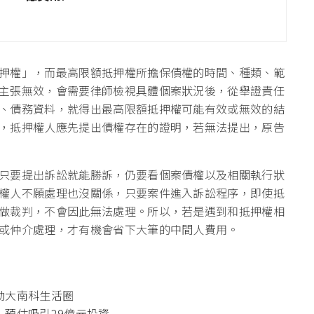
押權」，而最高限額抵押權所擔保債權的時間、種類、範
主張無效，會需要律師檢視具體個案狀況後，從舉證責任
、債務資料，就得出最高限額抵押權可能有效或無效的結
，抵押權人應先提出債權存在的證明，若無法提出，原告
只要提出訴訟就能勝訴，仍要看個案債權以及相關執行狀
權人不願處理也沒關係，只要案件進入訴訟程序，即使抵
做裁判，不會因此無法處理。所以，若是遇到和抵押權相
或仲介處理，才有機會省下大筆的中間人費用。
動大南科生活圈
預估吸引29億元投資