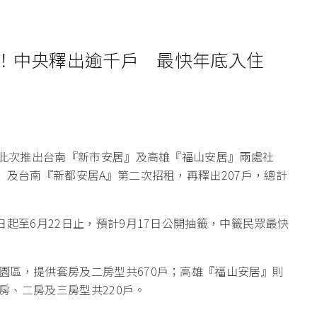
！中央釋出逾千戶 最快年底入住
署此次推出台南『新市安居』及高雄『福山安居』兩處社
』及台南『新都安居A』第二次招租，再釋出207戶，總計
日起至6月22日止，預計9月17日公開抽籤，中籤民眾最快
園區，提供套房及二房型共670戶；高雄『福山安居』則
房、二房及三房型共220戶。