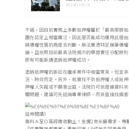
2024 年 10 月 9 日
不過，因目前實務上多數抵押權屬於「最高限額抵
圍在認定上相當廣泛，因此是否能成功運用此理由
與債權性質的角度去判斷，無法單憑特定幾筆債權
論。且依照目前最高法院揭示的舉證責任分配原則
即有可能訴請塗銷抵押權成功。
塗銷抵押權的訴訟在繼承案件中相當常見，但並非
況、時效而定。另外，就算找不到抵押權人或抵押
押權人失蹤或不願意出庭，法院仍可依證據資料來
關問題，建議可先諮詢專業律師，而非直接找掮客
延伸閱讀》
南科Ａ至Ｏ區段徵收動土！支援2奈米廠需求、帶
『信義雅祥都更案』重啟招商！9成地主同意參與 