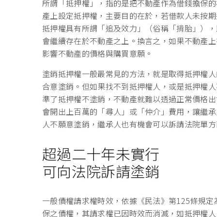
所謂「抵押權」，指的是把不動產作為借錢擔保的
產上設定抵押權，主要目的在於，若借款人未按期
抵押權具有所謂「追及效力」（俗稱「揹胎」），
會繼續存在於不動產之上。換言之，如果不動產上
影響不動產的價格與購買意願。
塗銷抵押權一般最常見的方法，就是取得抵押權人
合意塗銷。但如果找不到抵押權人，或是抵押權人
準了抵押權不塗銷，不動產就難以透過正常價格出
會開出上百萬的「尋人」或「仲介」費用，讓繼承
人不願意塗銷，繼承人也有機會可以訴請法院單方
超過二十年未實行
可向法院訴請塗銷
一般債權請求權時效，依據《民法》第125條規定
保之債權，其請求權已因時效而消滅，如抵押權人