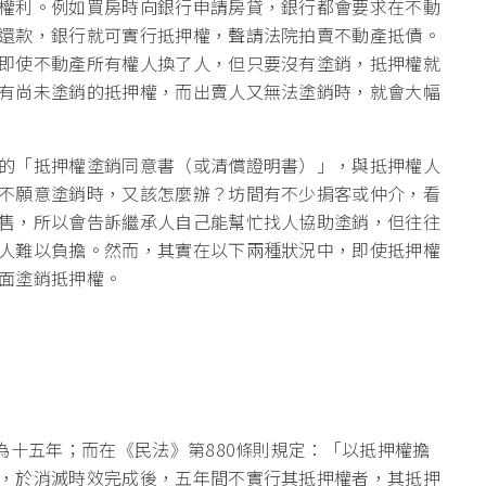
權利。例如買房時向銀行申請房貸，銀行都會要求在不動
還款，銀行就可實行抵押權，聲請法院拍賣不動產抵債。
即使不動產所有權人換了人，但只要沒有塗銷，抵押權就
有尚未塗銷的抵押權，而出賣人又無法塗銷時，就會大幅
的「抵押權塗銷同意書（或清償證明書）」，與抵押權人
不願意塗銷時，又該怎麼辦？坊間有不少掮客或仲介，看
售，所以會告訴繼承人自己能幫忙找人協助塗銷，但往往
人難以負擔。然而，其實在以下兩種狀況中，即使抵押權
面塗銷抵押權。
為十五年；而在《民法》第880條則規定：「以抵押權擔
，於消滅時效完成後，五年間不實行其抵押權者，其抵押