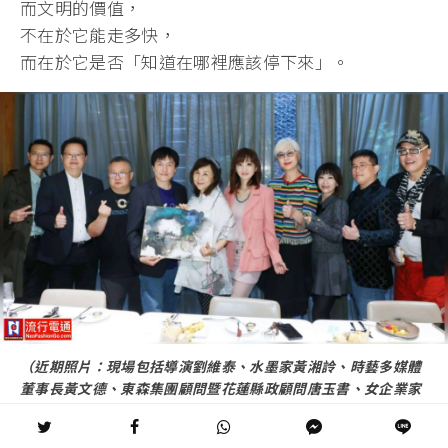
而文明的價值，
不在於它能走多快，
而在於它是否「知道在哪裡應該停下來」。
（近期照片：現場包括導演劉維泰、水墨家黃湘詅、時藝多媒體
董事長黃文德、東森集團顧問暨花蓮縣政顧問唐玉書、女企業家
也是前中國小姐黃秀慧、藝術愛好者苗楊傳芳、宣捷幹細胞董事
長宣昶有、超藝術畫廊（Hyper Arte）創辦人李俊毅、慕舍酒店