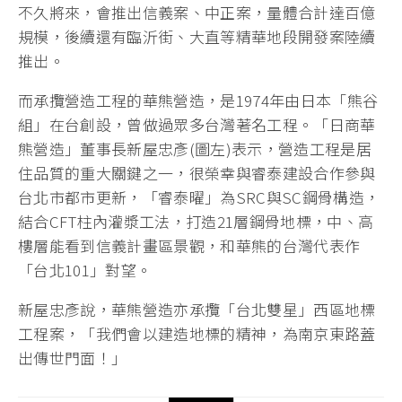
不久將來，會推出信義案、中正案，量體合計達百億
規模，後續還有臨沂街、大直等精華地段開發案陸續
推出。
而承攬營造工程的華熊營造，是1974年由日本「熊谷
組」在台創設，曾做過眾多台灣著名工程。「日商華
熊營造」董事長新屋忠彥(圖左)表示，營造工程是居
住品質的重大關鍵之一，很榮幸與睿泰建設合作參與
台北市都市更新，「睿泰曜」為SRC與SC鋼骨構造，
結合CFT柱內灌漿工法，打造21層鋼骨地標，中、高
樓層能看到信義計畫區景觀，和華熊的台灣代表作
「台北101」對望。
新屋忠彥說，華熊營造亦承攬「台北雙星」西區地標
工程案，「我們會以建造地標的精神，為南京東路蓋
出傳世門面！」