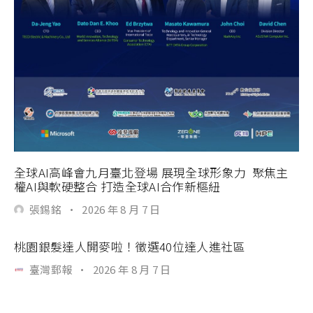
全球AI高峰會九月臺北登場 展現全球形象力 聚焦主
權AI與軟硬整合 打造全球AI合作新樞紐
張錫銘
·
2026 年 8 月 7 日
桃園銀髮達人開麥啦！徵選40位達人進社區
臺灣郵報
·
2026 年 8 月 7 日