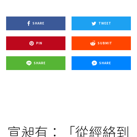
SHARE
TWEET
PIN
SUBMIT
SHARE
SHARE
宣昶有：「從經絡到