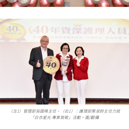
（左1）管理部吳國鳴主任，（右1）：護理部葉淑鈴主任力挺
「白衣星光 專業致敬」活動。圖/翻攝