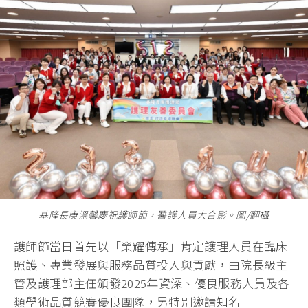
基隆長庚溫馨慶祝護師節，醫護人員大合影。圖/翻攝
護師節當日首先以「榮耀傳承」肯定護理人員在臨床
照護、專業發展與服務品質投入與貢獻，由院長級主
管及護理部主任頒發2025年資深、優良服務人員及各
類學術品質競賽優良團隊，另特別邀請知名