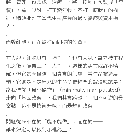
將「管理」包裝成「治癒」，將「控制」包裝成「奇
蹟」。這一段對「打了變年輕，不打回原狀」的描
述，精確批判了當代生技產業的過度醫療與資本操
弄。
.
而幹細胞，正在被推向同樣的位置。
.
有人說，細胞具有「神性」；也有人說，當它被工程
化之後，便帶上了「人性」。這樣的語言或許不精
確，但它試圖描述一個真實的焦慮：當生命被過度干
預，它還是不是原來的生命？更精準的說法應該是：
當我們從「最小操控」（minimally manipulated）
走向「基因改寫」，我們其實跨越了一個不可逆的分
岔點。這不是技術升級，而是規則改寫。
.
問題從來不在於「能不能做」，而在於——
誰來決定可以做到哪裡為止？