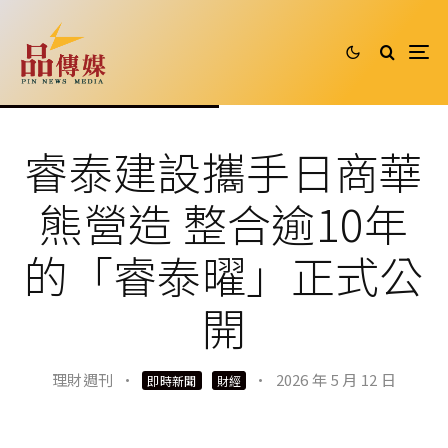
睿泰建設攜手日商華
熊營造 整合逾10年
的「睿泰曜」正式公
開
理財週刊
·
·
2026 年 5 月 12 日
即時新聞
財經