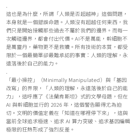
.
這也是為什麼，所謂「人類是否超越神」這個問題，
本身就是一個錯誤命題。人類沒有超越任何東西，我
們只是開始接觸那些過去不屬於我們的邊界。而每一
次觸碰邊界，都會付出代價。AI不是萬能，幹細胞不
是萬靈丹，藥物更不是救贖。所有技術的本質，都受
限於一個最簡單卻最難承認的事實：人類的理解，永
遠落後於自己的能力。
.
「最小操控」（Minimally Manipulated）與「基因
改寫」的界限，「人類的理解，永遠落後於自己的能
力」，這呼應了《法蘭肯斯坦》式的文學母題，但在
AI 與幹細胞並行的 2026 年，這個警告顯得尤為迫
切。文明的價值定義在「知道在哪裡停下來」，這與
當前全球追求極速、追求 AI 算力突破、追求基因編輯
極限的狂熱形成了強烈反差。