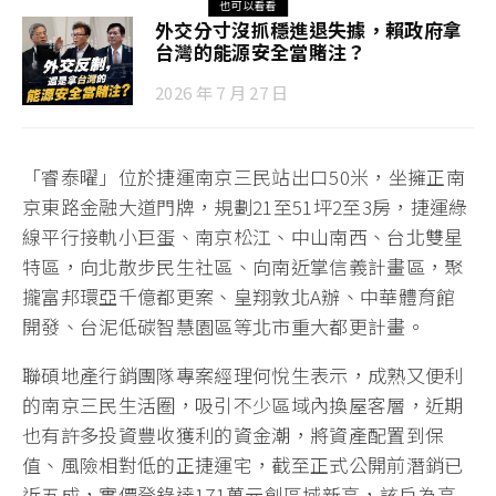
也可以看看
外交分寸沒抓穩進退失據，賴政府拿
台灣的能源安全當賭注？
2026 年 7 月 27 日
「睿泰曜」位於捷運南京三民站出口50米，坐擁正南
京東路金融大道門牌，規劃21至51坪2至3房，捷運綠
線平行接軌小巨蛋、南京松江、中山南西、台北雙星
特區，向北散步民生社區、向南近掌信義計畫區，聚
攏富邦環亞千億都更案、皇翔敦北A辦、中華體育館
開發、台泥低碳智慧園區等北市重大都更計畫。
聯碩地產行銷團隊專案經理何悅生表示，成熟又便利
的南京三民生活圈，吸引不少區域內換屋客層，近期
也有許多投資豐收獲利的資金潮，將資產配置到保
值、風險相對低的正捷運宅，截至正式公開前潛銷已
近五成，實價登錄達171萬元創區域新高，該戶為高