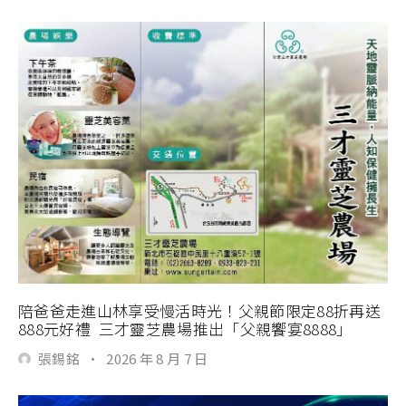
陪爸爸走進山林享受慢活時光！父親節限定88折再送
888元好禮 三才靈芝農場推出「父親饗宴8888」
張錫銘
·
2026 年 8 月 7 日