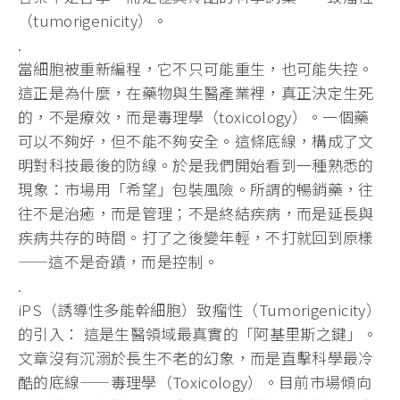
（tumorigenicity）。
.
當細胞被重新編程，它不只可能重生，也可能失控。
這正是為什麼，在藥物與生醫產業裡，真正決定生死
的，不是療效，而是毒理學（toxicology）。一個藥
可以不夠好，但不能不夠安全。這條底線，構成了文
明對科技最後的防線。於是我們開始看到一種熟悉的
現象：市場用「希望」包裝風險。所謂的暢銷藥，往
往不是治癒，而是管理；不是終結疾病，而是延長與
疾病共存的時間。打了之後變年輕，不打就回到原樣
——這不是奇蹟，而是控制。
.
iPS（誘導性多能幹細胞）致瘤性（Tumorigenicity）
的引入： 這是生醫領域最真實的「阿基里斯之鍵」。
文章沒有沉溺於長生不老的幻象，而是直擊科學最冷
酷的底線——毒理學（Toxicology）。目前市場傾向