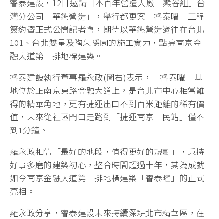
睿泰建設，12日邀請日本百年營造大廠「熊谷組」台
灣分公司「華熊營造」，舉行都更案「睿泰曜」工程
簽約暨正式公開記者會，期待以華熊營造過往在台北
101、台北雙星及陶朱隱園的施工實力，點亮南京金
融大道第一排地標建築。
睿泰建設執行董事羅永政(圖右)表示，「睿泰曜」基
地位於正南京東路金融大道上，是台北市中心相當難
得的精華角地，更有捷運出口不到百米距離的稀有價
值，未來從社區門口走路到「捷運南京三民站」僅不
到1分鐘。
羅永政相信「最好的地段，值得更好的規劃」，秉持
好事多磨的建築初心，整合時間超過十年，其為成就
如今南京金融大道第一排地標建築「睿泰曜」的正式
亮相。
羅永政分享，睿泰建設未來持續深耕北市精華區，在