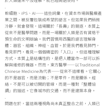
於人類還來不及理解，就已經開始使用。
.
幹細胞、iPS、AI——這些詞彙，在資本市場與醫療產
業之間，被反覆包裝成希望的語言。但如果我們稍微
冷靜，就會發現，這場關於「長壽」的競逐，本質上
從來不是醫學問題，而是一場關於人類是否有資格干
預生命的文明辯論。我們習慣用西醫的語言理解身
體：器官、組織、神經、血管。於是我們看見肺門，
看見肝門，看見一個個精密的「入口」。但這種理解
方式，本質上是結構性的，是把人體當作一部可以拆
解與維修的機器。然而，東方醫學——以Traditional
Chinese Medicine為代表——從來不這樣看。它關心
的不是器官，而是流動；不是零件，而是關係。經
絡，不是可以被切開的管線，而是一種對「整體協
調」的描述。它像城市的交通，而不是建築本身。
.
問題在於，當這兩種視角尚未真正整合之前，人類已