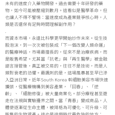
未有的速度介入藥物開發。過去需要十年研發的藥
物，如今可能被壓縮到數月。這看似是醫學革命，但
也讓人不得不警惕：當速度成為產業競爭核心時，人
類是否還保有足夠時間理解副作用？
.
而資本市場，永遠比科學更早開始炒作未來。從生技
股泡沫，到一次次被包裝成「下一個改變人類命運」
的醫療神話，市場最擅長的，從來不是治療疾病，而
是販售希望。尤其當「抗老」與「再生醫學」被金融
語言接管後，真正被交易的，往往不是技術，而是人
類對衰老的恐懼。最諷刺的是，這場風暴甚至早已滲
入亞洲日常。近年South Korea 幹細胞美容市場快速
擴張，從醫療機構到美容產業，「回春」、「逆
齡」、「細胞修復」被大量商業化。部分療程甚至遊
走在法規與實驗邊界之間。當「青春」變成商品，人
體便逐漸從生命主體，被降格為可優化、可升級、可
販售的生物資產。這也是這個時代最危險的地方：