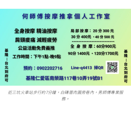
近三坑火車站步行約7分鐘，白磚厝肉圓旁巷內，男師傅專業服
務。