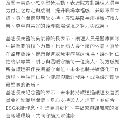
及餐車美食小確幸慰勞活動，表達院方對護理人員辛
勞付出之肯定與感謝，提升職場幸福感。兼顧專業榮
耀、身心關懷與團隊支持，展現基隆長庚持續打造友
善、尊重與共好的護理職場環境之努力與成果。
基隆長庚醫院吳俊德院長表示，護理人員是醫療團隊
中最重要的核心力量，也是病人最信賴的依靠。無論
在臨床照護、健康促進或急重症醫療現場，護理同仁
始終以專業、耐心與溫暖守護每一位病人。院方感謝
所有護理夥伴長期堅守崗位，未來也將持續優化工作
環境、重視同仁身心健康與職涯發展，成為護理團隊
最堅實的後盾。
基隆長庚紀念醫院表示，未來將持續透過護理友善委
員會推動職場關懷、身心支持與人才培育，並結合
ESG永續理念，打造更具韌性、幸福感與歸屬感的友
善職場環境，共同守護民眾健康。