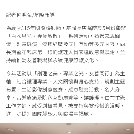
記者何明弘/基隆報導
為慶祝115年國際護師節，基隆長庚醫院於5月份舉辦
「白衣星光・專業致敬」一系列活動，透過感恩關
懷、創意展演、療癒紓壓及同仁互動等多元內容，向
長期堅守臨床第一線的護理人員表達敬意與感謝，並
持續推動友善職場與永續健康照護文化。
今年活動以「護理之美、專業之光、友善同行」為主
軸，結合護理專業、人文關懷與身心支持，規劃主題
布置、生活影像創意競賽、感恩慰勞活動、名人分
享、音樂療癒及院內互動展覽等，讓護理同仁在忙碌
工作之餘，感受到被看見、被支持與被珍惜的溫暖，
進一步提升團隊凝聚力與職場幸福感。