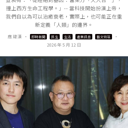
撞上西方生命工程學。」-- 當科技開始扮演上帝，
我們自以為可以治癒衰老，實際上，也可能正在重
新定義「人類」的邊界。
應 瑋漢
·
·
即時新聞
民生
生活
產業訊息
藝文特區
2026 年 5 月 12 日