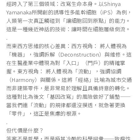
經跨入了第三個領域：改寫生命本身。以Shinya
Yamanaka所開創的誘導性多能幹細胞（iPS）為例，
人類第一次真正觸碰到「讓細胞回到原點」的能力。
這是一種幾近神話的技術：讓時間在細胞層級倒流。
.
而東西方思維的核心差異：西方視角： 將人體視為
「機器」，強調拆解（Deconstruction）與維修。這
在生醫產業中體現為對「入口」（門戶）的精確掌
握。東方視角： 將人體視為「流動」，強調協調
（Harmony）與關係。這將「經絡」比喻為城市交通
而非建築零件，是非常易於理解且具備詩意的轉化。
這種對比為後文「基因改寫」的風險做好了鋪墊——
當我們連「流動」的規律都還沒摸透，就急著更換
「零件」，這正是焦慮的根源。
.
但代價是什麼？
答案不是哲學，而是極其冷酷的科學詞彙——致瘤性