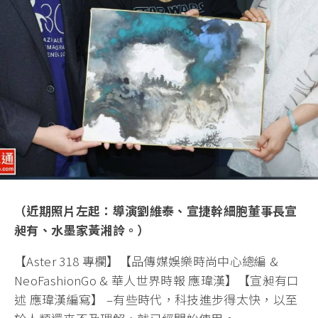
（近期照片左起：導演劉維泰、宣捷幹細胞董事長宣
昶有、水墨家黃湘詅。）
【Aster 318 專欄】【品傳媒娛樂時尚中心總編 &
NeoFashionGo & 華人世界時報 應瑋漢】【宣昶有口
述 應瑋漢編寫】 –有些時代，科技進步得太快，以至