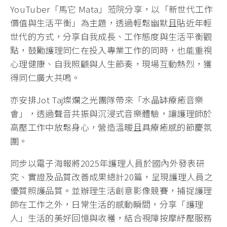
YouTuber「馬它 Mata」蒞院分享，以「新世代工作
價值與生活平衡」為主題，透過輕鬆幽默且貼近年輕
世代的方式，分享自我成長、工作態度與生活平衡觀
點，鼓勵護理同仁在投入專業工作的同時，也能重視
心理健康、自我照顧與人生節奏，現場互動熱烈，獲
得同仁廣大共鳴。
亦安排Jot Taj燦爛之光團隊帶來「水晶缽療癒音樂
會」，透過聲音共振與沉浸式音樂體驗，讓護理師於
高壓工作中放鬆身心，營造溫暖且具療癒感的節慶氛
圍。
同步以電子海報將2025年護理人員於國內外發表研
究、實證及品質改善成果總計20篇，呈現護理人員之
優質照護品質。並辦理生活創意影像競賽，捕捉護理
師在工作之外，日常生活的感動瞬間，分享「護理
人」生活的美好回憶與收穫，結合視障按摩紓壓服務