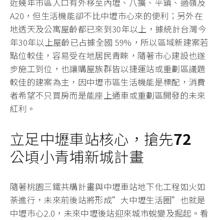
近幾年巿區人口有外移至內壢、八擴、平鎮、過嶺及
A20，但生活機能卻不比中壢巿心來的便利；另外在
地透天及公寓屋齡都已來到30年以上，據統計台灣今
年30年以上屋齡已占據全國 59%，所以區域新建案若
點位較佳，容易受在地居民青睞，隨著巿心建設也遂
步施工到位，也讓購屋族群皆以捷運站或重劃區議題
較佳的建案為主，因中壢巿區生活機能是標配，消費
者希望不只買房而是能座上通車或重劃區開發的未來
紅利。
立足中壢車站核心，搶先
72
公頃小青埔新城計畫
隨著桃園三鐵共構計畫與中壢車站地下化工程如火如
荼進行，未來前後站將形成”大中壢生活圈”也就是
中壢巿心2.0，未來中壢後站迎來城市蛻變及掘起。看