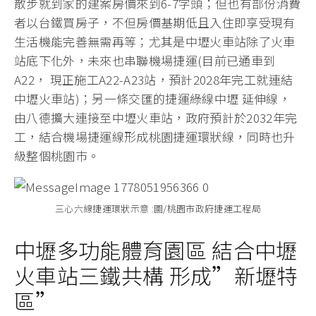
散步就到家的建案房價來到6-7字頭；但也有部份消費
者以台鐵買房子，不但房價基期低且入住即享受現有
生活機能完善無需再等；尤其是中壢火車站除了火車
站底下化外，未來也串聯機場捷運(目前已通車到
A22， 現正施工A22-A23站，預計2028年完工就連結
中壢火車站)；另一條交匯的捷運綠線中壢 延伸線，
由八德擴大連接至中壢火車站，政府預計於2032年完
工，結合機場捷運線形成桃園捷運環狀線，同時也升
級整個桃園巿。
三心六線捷運環狀示意 :圖/桃園市政府捷運工程局
中壢多功能體育園區 結合中壢
火車站三鐵共構 形成”新壢特
區”