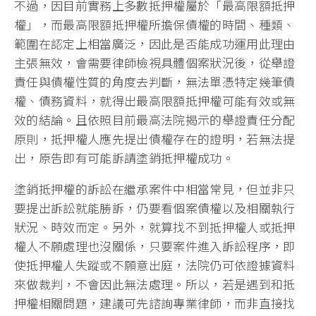
不過，因目前實務上多數抵押權屬於「最高限額抵押
權」，而最高限額抵押權所擔保債權的時間、種類、
範圍在認定上相當廣泛，因此是否能成功運用此理由
主張無效，會需要律師檢視具體個案狀況後，從舉證
責任與債權性質的角度去判斷，無法單憑特定幾筆債
權、債務資料，就得出最高限額抵押權可能有效或無
效的結論。且依照目前最高法院揭示的舉證責任分配
原則，抵押權人應先提出債權存在的證明，若無法提
出，原告即有可能訴請塗銷抵押權成功。
塗銷抵押權的訴訟在繼承案件中相當常見，但並非只
要提出訴訟就能勝訴，仍要看個案債權以及相關執行
狀況、時效而定。另外，就算找不到抵押權人或抵押
權人不願處理也沒關係，只要案件進入訴訟程序，即
使抵押權人失蹤或不願意出庭，法院仍可依證據資料
來做裁判，不會因此無法處理。所以，若是遇到和抵
押權相關問題，建議可先諮詢專業律師，而非直接找