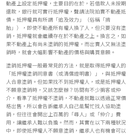
動產上設定抵押權，主要目的在於，若借款人未按期
還款，銀行就可實行抵押權，聲請法院拍賣不動產抵
債。抵押權具有所謂「追及效力」（俗稱「揹
胎」），即使不動產所有權人換了人，但只要沒有塗
銷，抵押權就會繼續存在於不動產之上。換言之，如
果不動產上有尚未塗銷的抵押權，而出賣人又無法塗
銷時，就會大幅影響不動產的價格與購買意願。
塗銷抵押權一般最常見的方法，就是取得抵押權人的
「抵押權塗銷同意書（或清償證明書）」，與抵押權
人合意塗銷。但如果找不到抵押權人，或是抵押權人
不願意塗銷時，又該怎麼辦？坊間有不少掮客或仲
介，看準了抵押權不塗銷，不動產就難以透過正常價
格出售，所以會告訴繼承人自己能幫忙找人協助塗
銷，但往往會開出上百萬的「尋人」或「仲介」費
用，讓繼承人難以負擔。然而，其實在以下兩種狀況
中，即使抵押權人不願意塗銷，繼承人也有機會可以