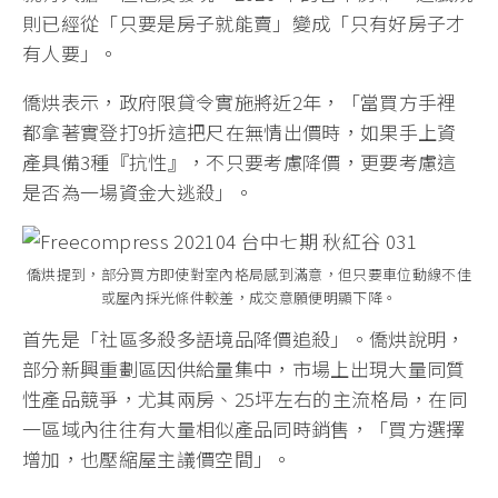
則已經從「只要是房子就能賣」變成「只有好房子才
有人要」。
僑烘表示，政府限貸令實施將近2年，「當買方手裡
都拿著實登打9折這把尺在無情出價時，如果手上資
產具備3種『抗性』，不只要考慮降價，更要考慮這
是否為一場資金大逃殺」。
僑烘提到，部分買方即使對室內格局感到滿意，但只要車位動線不佳
或屋內採光條件較差，成交意願便明顯下降。
首先是「社區多殺多語境品降價追殺」。僑烘說明，
部分新興重劃區因供給量集中，市場上出現大量同質
性產品競爭，尤其兩房、25坪左右的主流格局，在同
一區域內往往有大量相似產品同時銷售，「買方選擇
增加，也壓縮屋主議價空間」。