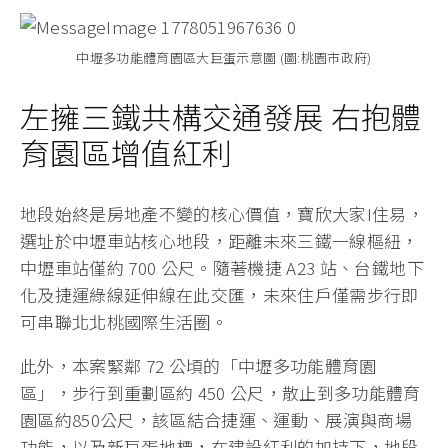
中壢多功能體育園區大巨蛋示意圖 (圖:桃園市政府)
左擁三鐵共構交通發展 右抱體
育園區增值紅利
地段始終是房地產不變的核心價值，寶欣大家I住易，
選址於中壢車站核心地段，距離未來三鐵一線樞紐，
中壢車站僅約 700 公尺。隨著機捷 A23 站、台鐵地下
化及捷運綠線延伸線在此交匯，未來住戶僅需步行即
可串聯北北桃國際生活圈。
此外，本案緊鄰 72 公頃的「中壢多功能體育園
區」，步行到重劃區約 450 公尺，散止到多功能體育
園區約850公尺，該區結合捷運、運動、展演與商場
功能，以及新巨蛋地標，在建設紅利的加持下，地段