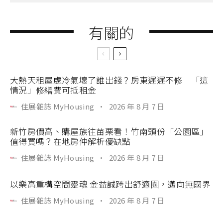
有關的
大熱天租屋處冷氣壞了誰出錢？房東遲遲不修 「這
情況」修繕費可抵租金
住展雜誌 MyHousing
·
2026 年 8 月 7 日
新竹房價高、購屋族往苗栗看！竹南頭份「公園區」
值得買嗎？在地房仲解析優缺點
住展雜誌 MyHousing
·
2026 年 8 月 7 日
以樂高重構空間靈魂 金益誠跨出舒適圈，邁向無國界
住展雜誌 MyHousing
·
2026 年 8 月 7 日