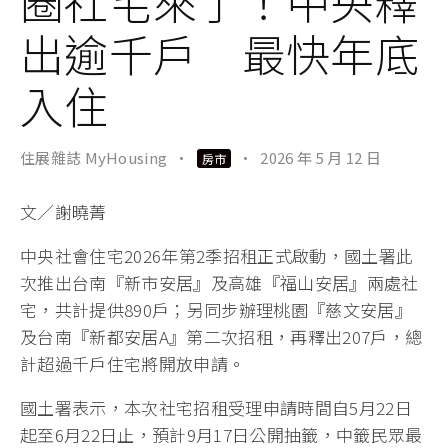
圈社宅來了！中央釋
出逾千戶 最快年底
入住
住展雜誌 MyHousing
·
·
2026 年 5 月 12 日
房市
文／謝曉菁
中央社會住宅2026年第2季招租正式啟動，國土署此
次推出台南『新市安居』及高雄『福山安居』兩處社
宅，共計提供890戶；另同步辦理桃園『慈文安居』
及台南『新都安居A』第二次招租，再釋出207戶，總
計超過千戶住宅將開放申請。
國土署表示，本次社宅招租受理申請時間自5月22日
起至6月22日止，預計9月17日公開抽籤，中籤民眾最