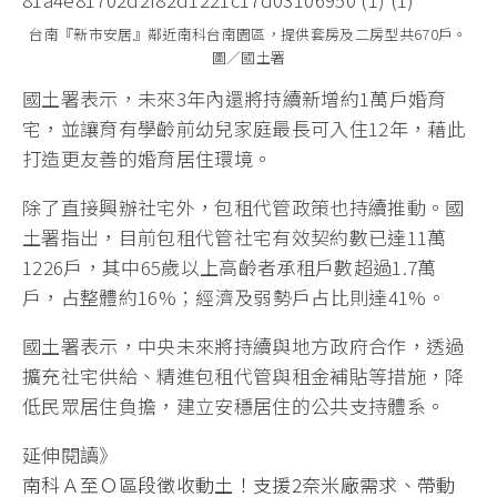
台南『新市安居』鄰近南科台南園區，提供套房及二房型共670戶。
圖／國土署
國土署表示，未來3年內還將持續新增約1萬戶婚育
宅，並讓育有學齡前幼兒家庭最長可入住12年，藉此
打造更友善的婚育居住環境。
除了直接興辦社宅外，包租代管政策也持續推動。國
土署指出，目前包租代管社宅有效契約數已達11萬
1226戶，其中65歲以上高齡者承租戶數超過1.7萬
戶，占整體約16%；經濟及弱勢戶占比則達41%。
國土署表示，中央未來將持續與地方政府合作，透過
擴充社宅供給、精進包租代管與租金補貼等措施，降
低民眾居住負擔，建立安穩居住的公共支持體系。
延伸閱讀》
南科Ａ至Ｏ區段徵收動土！支援2奈米廠需求、帶動