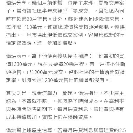
僑烘分享，幾個月前他幫一位屋主處理一間新交屋案
子，當時該社區半年來幾乎「零成交」，且社區內同
時有超過20戶待售。此外，鄰近建案同步降價求售，
每坪降了10萬元，使該區域價格支撐逐漸鬆動。僑烘
指出，一旦市場出現低價成交案例，容易形成新的行
情定錨效應，進一步加劇賣壓。
僑烘表示，當下他便直接與屋主攤牌：「你當初的買
價1330萬元，現在只要這20幾戶裡，有一戶撐不住斷
頭拋售，已1200萬元成交，整個社區的行情瞬間就遭
定錨，到時候連1230萬元售出的機會都沒有。」
其次則是「現金流壓力」問題。僑烘指出，不少屋主
認為「不賣就不賠」，卻忽略了時間成本。在高利率
與長時間銷售周期下，每月房貸利息、管理費與持有
成本持續增加，實際上仍在侵蝕資產。
僑烘幫上述屋主估算，若每月房貸利息與管理費約2.5