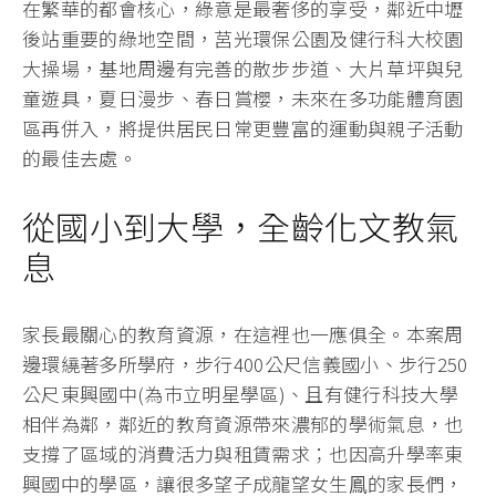
在繁華的都會核心，綠意是最奢侈的享受，鄰近中壢
後站重要的綠地空間，莒光環保公園及健行科大校園
大操場，基地周邊有完善的散步步道、大片草坪與兒
童遊具，夏日漫步、春日賞櫻，未來在多功能體育園
區再併入，將提供居民日常更豐富的運動與親子活動
的最佳去處。
從國小到大學，全齡化文教氣
息
家長最關心的教育資源，在這裡也一應俱全。本案周
邊環繞著多所學府，步行400公尺信義國小、步行250
公尺東興國中(為巿立明星學區)、且有健行科技大學
相伴為鄰，鄰近的教育資源帶來濃郁的學術氣息，也
支撐了區域的消費活力與租賃需求；也因高升學率東
興國中的學區，讓很多望子成龍望女生鳯的家長們，