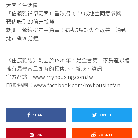
大南科生活圈
『信義雅祥都更案』重啟招商！9成地主同意參與
預估吸引29億元投資
新北三鶯線拚年中通車！初勘5項缺失全改善 通勤
北市省20分鐘
《住展雜誌》創立於1985年，是全台第一家房產媒體
擁有最豐富且即時的預售屋、新成屋資訊
官方網站：
www.myhousing.com.tw
FB粉絲團：
www.facebook.com/myhousingfan
SHARE
TWEET
PIN
SUBMIT