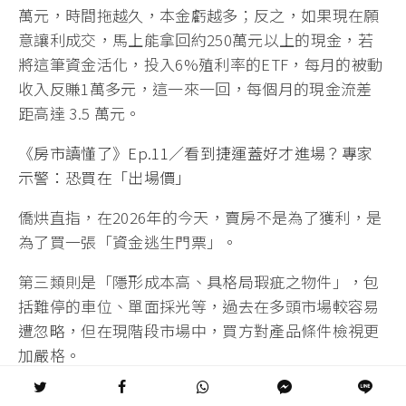
萬元，時間拖越久，本金虧越多；反之，如果現在願
意讓利成交，馬上能拿回約250萬元以上的現金，若
將這筆資金活化，投入6%殖利率的ETF，每月的被動
收入反賺1萬多元，這一來一回，每個月的現金流差
距高達 3.5 萬元。
《房市讀懂了》Ep.11／看到捷運蓋好才進場？專家
示警：恐買在「出場價」
僑烘直指，在2026年的今天，賣房不是為了獲利，是
為了買一張「資金逃生門票」。
第三類則是「隱形成本高、具格局瑕疵之物件」，包
括難停的車位、單面採光等，過去在多頭市場較容易
遭忽略，但在現階段市場中，買方對產品條件檢視更
加嚴格。