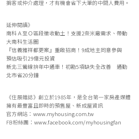
掮客或仲介處理，才有機會省下大筆的中間人費用。
延伸閱讀》
南科Ａ至Ｏ區段徵收動土！支援2奈米廠需求、帶動
大南科生活圈
『信義雅祥都更案』重啟招商！9成地主同意參與
預估吸引29億元投資
新北三鶯線拚年中通車！初勘5項缺失全改善 通勤
北市省20分鐘
《住展雜誌》創立於1985年，是全台第一家房產媒體
擁有最豐富且即時的預售屋、新成屋資訊
官方網站：
www.myhousing.com.tw
FB粉絲團：
www.facebook.com/myhousingfan