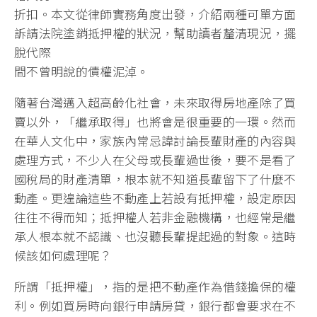
折扣。本文從律師實務角度出發，介紹兩種可單方面
訴請法院塗銷抵押權的狀況，幫助讀者釐清現況，擺
脫代際
間不曾明說的債權泥淖。
隨著台灣邁入超高齡化社會，未來取得房地產除了買
賣以外，「繼承取得」也將會是很重要的一環。然而
在華人文化中，家族內常忌諱討論長輩財產的內容與
處理方式，不少人在父母或長輩過世後，要不是看了
國稅局的財產清單，根本就不知道長輩留下了什麼不
動產。更遑論這些不動產上若設有抵押權，設定原因
往往不得而知；抵押權人若非金融機構，也經常是繼
承人根本就不認識、也沒聽長輩提起過的對象。這時
候該如何處理呢？
所謂「抵押權」，指的是把不動產作為借錢擔保的權
利。例如買房時向銀行申請房貸，銀行都會要求在不