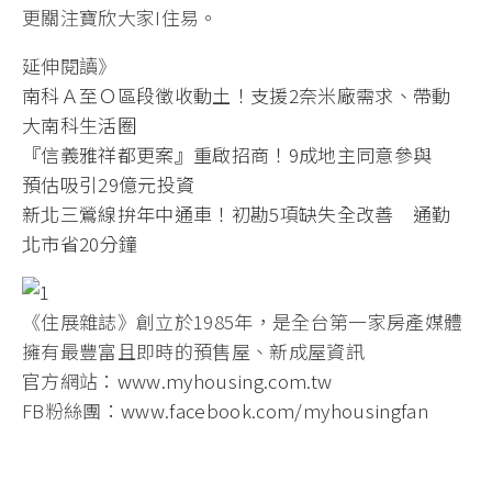
更關注寶欣大家I住易。
延伸閱讀》
南科Ａ至Ｏ區段徵收動土！支援2奈米廠需求、帶動
大南科生活圈
『信義雅祥都更案』重啟招商！9成地主同意參與
預估吸引29億元投資
新北三鶯線拚年中通車！初勘5項缺失全改善 通勤
北市省20分鐘
《住展雜誌》創立於1985年，是全台第一家房產媒體
擁有最豐富且即時的預售屋、新成屋資訊
官方網站：
www.myhousing.com.tw
FB粉絲團：
www.facebook.com/myhousingfan