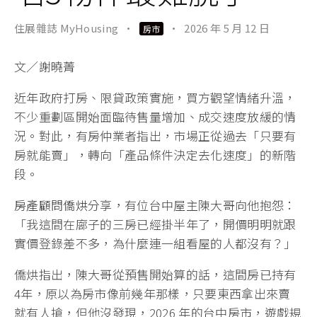
住展雜誌 MyHousing
·
·
2026 年 5 月 12 日
房市
文／謝曉菁
近年政府打房、限貸政策實施，買方觀望情緒升溫，
不少重劃區開始面臨待售量增加、成交速度放緩的情
況。對此，有房仲業者指出，市場正從過去「只要有
房就能賣」，轉向「產品條件決定去化速度」的新階
段。
房產顧問僑烘
分享，有位台中屋主陳大哥向他抱怨：
「我這間在廍子的三房已經掛半年了，開價明明就跟
實價登錄差不多，為什麼連一組看屋的人都沒有？」
僑烘指出，陳大哥從預售開始算的話，這間房已持有
4年，原以為房市像前幾年那樣，只要東西拿出來賣
就有人搶，但他沒發現，2026 年的台中房市，遊戲規