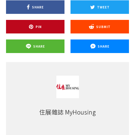
SHARE
TWEET
PIN
SUBMIT
SHARE
SHARE
住展雜誌 MyHousing