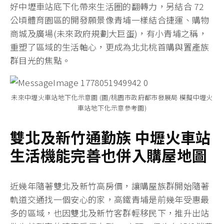
好中壢車站底下化帶來生活圈的翻轉力，另結合 72
公頃體育園區的開發願景像青埔一樣結合捷運、購物
商城及廣場(未來政府規劃大巨蛋)，有小青埔之稱，
重塑了區域的生活軸心，更成為北北桃首購與置產族
群目光的焦點。
未來中壢火車站地下化示意圖 (圖/桃園市政府都市發展局 模擬中壢火
車站地下化示意參考圖)
雙北及新竹通勤族 中壢火車站
生活機能完善也併入購屋地圖
近幾年隨著雙北及新竹高房價，讓購屋族群開始隨著
軌道交通找一個安心的家，高鐵青埔是前幾年受惠最
多的區域，也因雙北及新竹客群輕移民下，推升出站