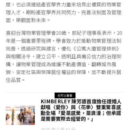
度，也必須連結產官學界力量來培育出優質的物業管
理人才，期盼產官學界共同努力、完善法制面及管理
面，樂觀面對未來。
喜迎台灣物業管理學會20歲，郭紀子理事長表示，20
年是一個重要里程碑，學會致力於推動物業管理法制
完善，透過研究與建言，優化《公寓大廈管理條例》
與相關法令，建立公平、透明且具備公信力的治理架
構，讓物業管理成為維護不動產價值、翻轉城市風
貌、安定社區與保障居住權益的保障，並不斷提升居
住品質。
也可以看看
KIMBERLEY 陳芳語首度擔任證婚人
獻唱〈愛你〉與〈花季〉雙重驚喜感
動全場「愛是感覺，是浪漫；但承諾
是需要實際去經營的。」
2025 年 7 月 31 日