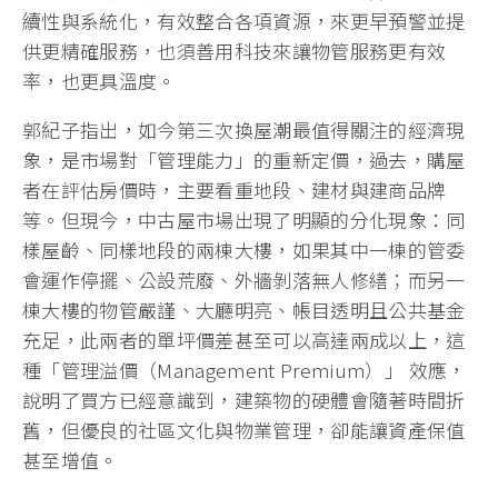
續性與系統化，有效整合各項資源，來更早預警並提
供更精確服務，也須善用科技來讓物管服務更有效
率，也更具溫度。
郭紀子指出，如今第三次換屋潮最值得關注的經濟現
象，是市場對「管理能力」的重新定價，過去，購屋
者在評估房價時，主要看重地段、建材與建商品牌
等。但現今，中古屋市場出現了明顯的分化現象：同
樣屋齡、同樣地段的兩棟大樓，如果其中一棟的管委
會運作停擺、公設荒廢、外牆剝落無人修繕；而另一
棟大樓的物管嚴謹、大廳明亮、帳目透明且公共基金
充足，此兩者的單坪價差甚至可以高達兩成以上，這
種「管理溢價（Management Premium）」 效應，
說明了買方已經意識到，建築物的硬體會隨著時間折
舊，但優良的社區文化與物業管理，卻能讓資產保值
甚至增值。