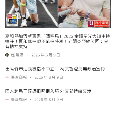
夏和熙加盟新東家「晴空鳥」2026 金鐘星光大道主持
連莊！夏和熙拍戲不能拍特寫！老闆炎亞綸笑回：只
有精神支持！
應 瑋漢
·
2026 年 8 月 9 日
出席竹市活動被指不中立 柯文哲澄清無政治宣傳
臺灣郵報
·
2026 年 8 月 9 日
國人赴烏干達遭扣照拒入境 外交部持續交涉
臺灣郵報
·
2026 年 8 月 9 日