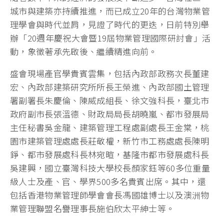
城市與建築亦持續推進，而已成立20年的台灣物業管
理學會與時代並肩，見證了時代的更迭，日前特別舉
辦「20週年慶祝大會暨19屆物業管理國際研討會」活
動，象徵著承先啟後、繼續精進向前。
盛會現場產官學貴賓雲集，包括內政部政務次長董建
宏、內政部建築研究所所長王榮進、內政部國土管理
署副署長朱慶倫、陳威成組長、徐文強科長，臺北市
政府副市長張溫德、財政局局長胡曉嵐、都市發展局
主任秘書吳金龍、建築管理工程處副處長王金棠，桃
園市建築管理處處長莊敬權，新竹市工務處處長陳明
錚、都市發展處科長林宛暄，基隆市都市發展處科長
吳建興，國立臺灣科技大學校長顏家鈺等60多位重量
級人士及產、官、學界500多名貴賓出席。其中，還
包括香港物業管理師學會會長馮國雄博士以及澳洲物
業管理聯盟名譽理事長施伯欣太平紳士等。