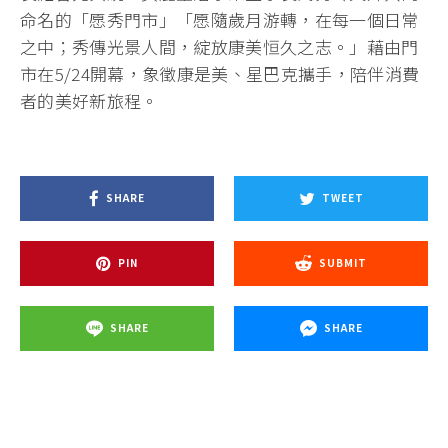
命名的「愿秀門市」「愿隨歲月游轉，在每一個日常
之中；秀傳光景人間，綻放康美恒久之志。」藉由門
市在5/24開幕，象徵康是美、星巴克攜手，陪伴消費
者的美好新旅程。
SHARE
TWEET
PIN
SUBMIT
SHARE
SHARE