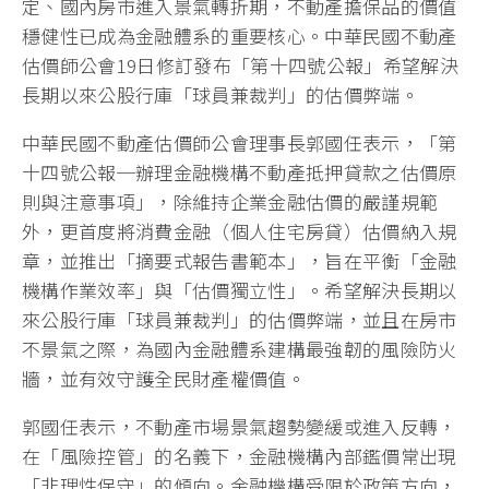
定、國內房市進入景氣轉折期，不動產擔保品的價值
穩健性已成為金融體系的重要核心。中華民國不動產
估價師公會19日修訂發布「第十四號公報」希望解決
長期以來公股行庫「球員兼裁判」的估價弊端。
中華民國不動產估價師公會理事長郭國任表示，「第
十四號公報─辦理金融機構不動產抵押貸款之估價原
則與注意事項」，除維持企業金融估價的嚴謹規範
外，更首度將消費金融（個人住宅房貸）估價納入規
章，並推出「摘要式報告書範本」，旨在平衡「金融
機構作業效率」與「估價獨立性」。希望解決長期以
來公股行庫「球員兼裁判」的估價弊端，並且在房市
不景氣之際，為國內金融體系建構最強韌的風險防火
牆，並有效守護全民財產權價值。
郭國任表示，不動產市場景氣趨勢變緩或進入反轉，
在「風險控管」的名義下，金融機構內部鑑價常出現
「非理性保守」的傾向。金融機構受限於政策方向，