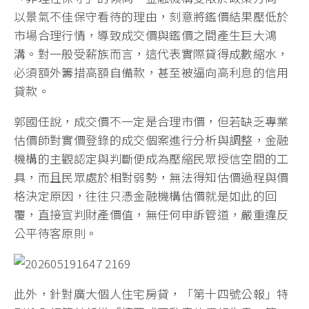
以景氣不佳保守看待的理由，刻意將鑑價結果壓低於
市場合理行情，導致成交價與鑑價之間產生巨大鴻
溝。對一般受薪族而言，這代表實際貸得成數縮水，
必須額外籌措高額自備款，甚至被逼向高利息的信用
貸款。
郭國任說，成交價不一定是合理市價，但若缺乏專業
估價師對實價登錄的成交個案進行分析與調整，金融
機構的主觀認定與判斷便成為壓縮民眾授信空間的工
具，而且民眾處於相對弱勢，無法得知估價過程與價
格決定原因，往往只憑金融機構估價就是如此的回
覆，直接宣判財產價值，無任何申訴管道，嚴重違反
公平待客原則。
此外，針對廣大個人住宅房貸，「第十四號公報」特