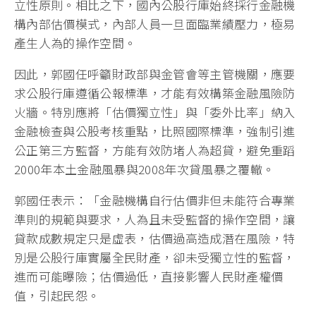
立性原則。相比之下，國內公股行庫始終採行金融機
構內部估價模式，內部人員一旦面臨業績壓力，極易
產生人為的操作空間。
因此，郭國任呼籲財政部與金管會等主管機關，應要
求公股行庫遵循公報標準，才能有效構築金融風險防
火牆。特別應將「估價獨立性」與「委外比率」納入
金融檢查與公股考核重點，比照國際標準，強制引進
公正第三方監督，方能有效防堵人為超貸，避免重蹈
2000年本土金融風暴與2008年次貸風暴之覆轍。
郭國任表示：「金融機構自行估價非但未能符合專業
準則的規範與要求，人為且未受監督的操作空間，讓
貸款成數規定只是虛表，估價過高造成潛在風險，特
別是公股行庫實屬全民財產，卻未受獨立性的監督，
進而可能曝險；估價過低，直接影響人民財產權價
值，引起民怨。