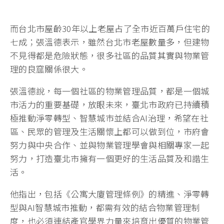
而台北市屋齡30年以上老屋占了全市近百萬戶住宅的
七成；張溫德表示，雖然台北市老屋數量多，但建物
不見得都是危險狀態，很多社區的品質其實與物業管
理的良窳關係很大。
張溫德說，每一個社區的物業管理品質，都是一個城
市活力的重要基礎，放眼未來，臺北市政府已持續積
極推動淨零轉型、智慧城市並結合AI治理，希望在社
區、民眾的管理及生活關懷上都可以做到位，市府會
努力與中央合作、並與物業管理學會與相關專家一起
努力，打造臺北市擁有一個更好的生活品質及和諧生
活。
他指出，包括《公寓大廈管理條例》的精進、淨零轉
型與AI智慧城市推動，都需有效的結合物業管理制
度，也必須連結產官學界力量來培育出優質的物業管