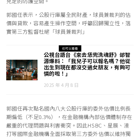
充足的防護空間。
郭國任表示，公股行庫屬全民財產，球員兼裁判的估
價與貸款，容易產生操作空間，呼籲回歸獨立性，落
實第三方監督杜絕「球員兼裁判」
也可以看看
公視台語台《來去恁兜洗魂舒》邰智
源爆料：「我兒子可以報名嗎？他從
出生到現在都沒交過女朋友，有夠可
憐的啦！」
2025 年 4 月 8 日
郭國任再次點名國內八大公股行庫的委外估價比例長
期偏低（不足0.3%），在金融機構內部估價體制存在
嚴重的代理問題與利害衝突。因此HSBC、星展、渣
打等國際金融機構全面採取第三方委外估價以維持獨