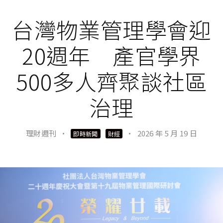
台灣物業管理學會迎
20週年 產官學界
500多人齊聚談社區
治理
理財週刊
·
·
2026 年 5 月 19 日
即時新聞
財經