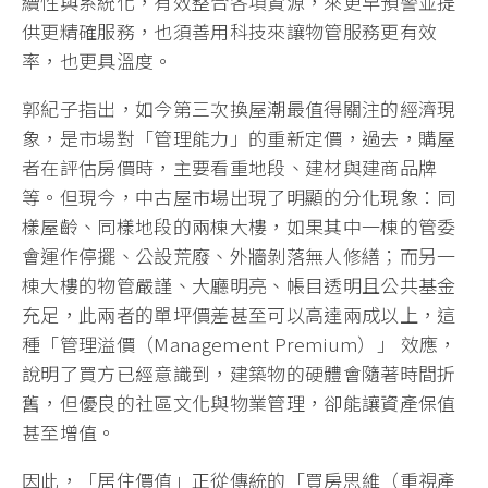
續性與系統化，有效整合各項資源，來更早預警並提
供更精確服務，也須善用科技來讓物管服務更有效
率，也更具溫度。
郭紀子指出，如今第三次換屋潮最值得關注的經濟現
象，是市場對「管理能力」的重新定價，過去，購屋
者在評估房價時，主要看重地段、建材與建商品牌
等。但現今，中古屋市場出現了明顯的分化現象：同
樣屋齡、同樣地段的兩棟大樓，如果其中一棟的管委
會運作停擺、公設荒廢、外牆剝落無人修繕；而另一
棟大樓的物管嚴謹、大廳明亮、帳目透明且公共基金
充足，此兩者的單坪價差甚至可以高達兩成以上，這
種「管理溢價（Management Premium）」 效應，
說明了買方已經意識到，建築物的硬體會隨著時間折
舊，但優良的社區文化與物業管理，卻能讓資產保值
甚至增值。
因此，「居住價值」正從傳統的「買房思維（重視產