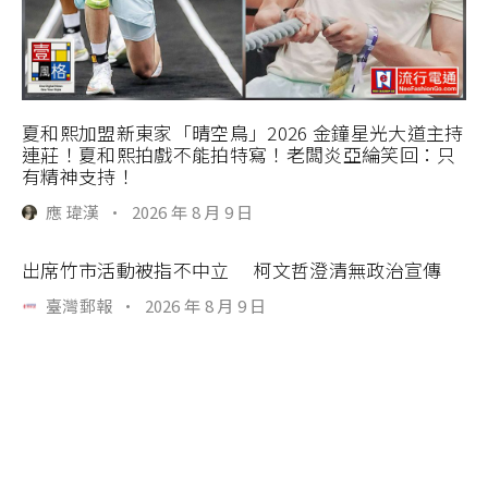
夏和熙加盟新東家「晴空鳥」2026 金鐘星光大道主持
連莊！夏和熙拍戲不能拍特寫！老闆炎亞綸笑回：只
有精神支持！
應 瑋漢
·
2026 年 8 月 9 日
出席竹市活動被指不中立 柯文哲澄清無政治宣傳
臺灣郵報
·
2026 年 8 月 9 日