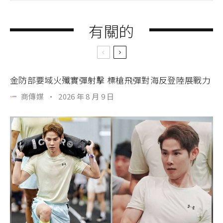
有關的
金防部要域火殲實彈射擊 標槍飛彈對海反登陸展戰力
商傳媒
·
2026 年 8 月 9 日