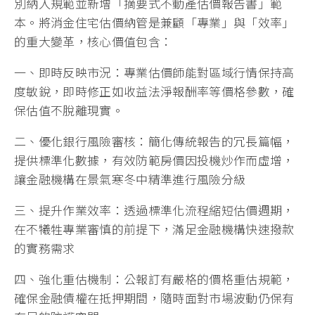
別納入規範並新增「摘要式不動產估價報告書」範
本。將消金住宅估價納管是兼顧「專業」與「效率」
的重大變革，核心價值包含：
一、即時反映市況：專業估價師能對區域行情保持高
度敏銳，即時修正如收益法淨報酬率等價格參數，確
保估值不脫離現實。
二、優化銀行風險審核：簡化傳統報告的冗長篇幅，
提供標準化數據，有效防範房價因投機炒作而虛增，
讓金融機構在景氣寒冬中精準進行風險分級
三、提升作業效率：透過標準化流程縮短估價週期，
在不犧牲專業審慎的前提下，滿足金融機構快速撥款
的實務需求
四、強化重估機制：公報訂有嚴格的價格重估規範，
確保金融債權在抵押期間，隨時面對市場波動仍保有