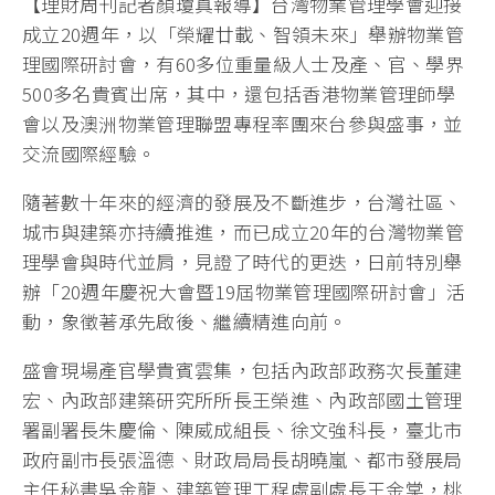
【理財周刊記者顏瓊真報導】台灣物業管理學會迎接
成立20週年，以「榮耀廿載、智領未來」舉辦物業管
理國際研討會，有60多位重量級人士及產、官、學界
500多名貴賓出席，其中，還包括香港物業管理師學
會以及澳洲物業管理聯盟專程率團來台參與盛事，並
交流國際經驗。
隨著數十年來的經濟的發展及不斷進步，台灣社區、
城市與建築亦持續推進，而已成立20年的台灣物業管
理學會與時代並肩，見證了時代的更迭，日前特別舉
辦「20週年慶祝大會暨19屆物業管理國際研討會」活
動，象徵著承先啟後、繼續精進向前。
盛會現場產官學貴賓雲集，包括內政部政務次長董建
宏、內政部建築研究所所長王榮進、內政部國土管理
署副署長朱慶倫、陳威成組長、徐文強科長，臺北市
政府副市長張溫德、財政局局長胡曉嵐、都市發展局
主任秘書吳金龍、建築管理工程處副處長王金棠，桃