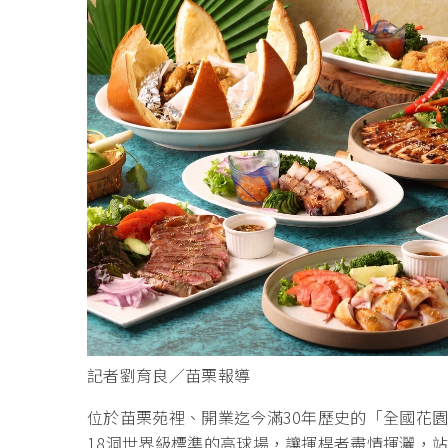
記者劉育良∕苗栗報導
位於苗栗苑裡、開業迄今滿30年歷史的「全國花
18洞世界級標準的高球場，讓揮桿者盡情揮灑，