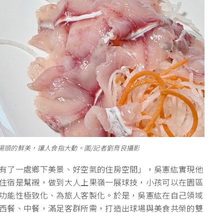
湯頭的鮮美，讓人食指大動。圖/記者劉育良攝影
有了一處鄉下美景、好空氣的住房空間」，吳憲紘實現他
住宿是幫襯，做到大人上果嶺一展球技，小孩可以在園區
功能性極致化、為旅人客製化。於是，吳憲紘在自己領域
西餐、中餐，滿足客群所需，打造出球場與美食共榮的雙