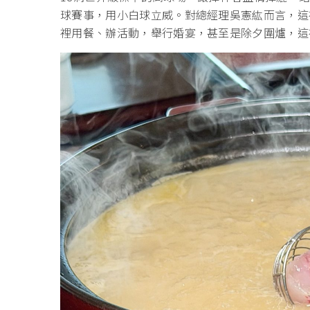
球賽事，用小白球立威。對總經理吳憲紘而言，這
裡用餐、辦活動，舉行婚宴，甚至是除夕圍爐，這