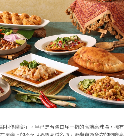
園鄉村俱樂部」，早已是台灣首屈一指的高端高球場，擁有
站在果嶺上的不乏世界級高球名將，更舉辦過多次的國際高