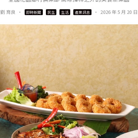
劉 育良
·
·
2026 年 5 月 20 日
即時新聞
民生
生活
產業訊息