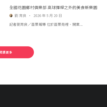
全國花園鄉村俱樂部 高球揮桿之外的美食新樂園
劉 育良
·
2026 年 5 月 20 日
記者劉育良∕苗栗報導 位於苗栗苑裡、開業...
閱讀更多