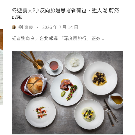
冬遊義大利!反向旅遊思考省荷包、避人潮 蔚然
成風
劉 育良
·
2026 年 7 月 14 日
記者劉育良∕台北報導 「深度慢旅行」正夯...