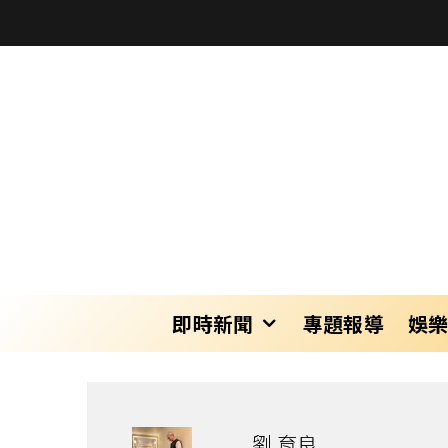
即時新聞
專題報導
娛
劉 育良