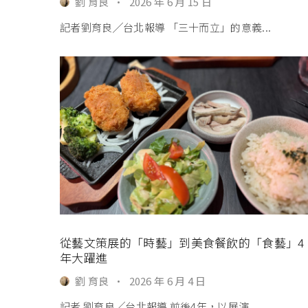
劉 育良
·
2026 年 6 月 15 日
記者劉育良╱台北報導 「三十而立」的意義...
從藝文策展的「時藝」到美食餐飲的「食藝」4
年大躍進
劉 育良
·
2026 年 6 月 4 日
記者 劉育良╱台北報導 前後4年，以展演...