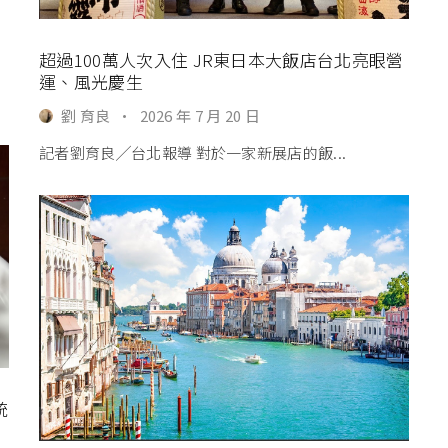
超過100萬人次入住 JR東日本大飯店台北亮眼營
運、風光慶生
劉 育良
·
2026 年 7 月 20 日
記者劉育良╱台北報導 對於一家新展店的飯...
統