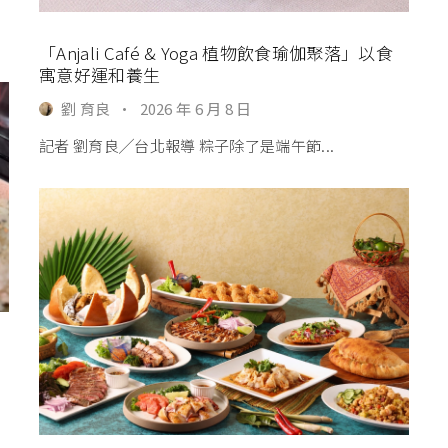
「Anjali Café & Yoga 植物飲食瑜伽聚落」以食
寓意好運和養生
劉 育良
·
2026 年 6 月 8 日
記者 劉育良╱台北報導 粽子除了是端午節...