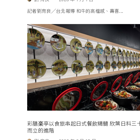
記者劉育良╱台北報導 和牛的高檔感、壽喜...
彩膳楽亭以食旅串起日式餐飲精髓 欣葉日料三
而立的進階