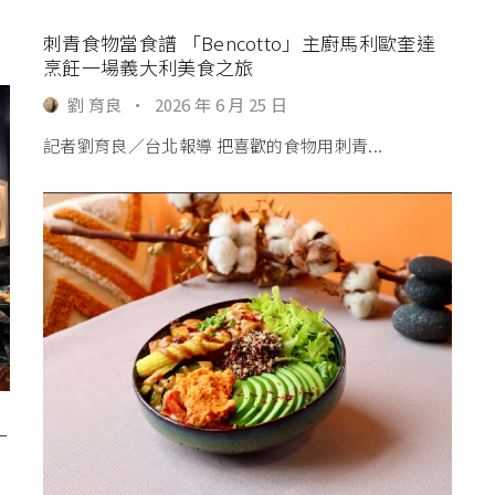
刺青食物當食譜 「Bencotto」主廚馬利歐奎達
烹飪一場義大利美食之旅
劉 育良
·
2026 年 6 月 25 日
記者劉育良∕台北報導 把喜歡的食物用刺青...
十