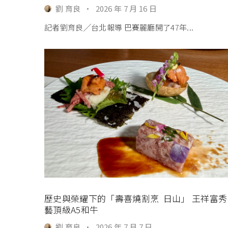
劉 育良
·
2026 年 7 月 16 日
記者劉育良╱台北報導 巴賽麗廳開了47年...
歷史與榮耀下的「壽喜燒割烹 日山」 王祥富秀
藝頂級A5和牛
劉 育良
·
2026 年 7 月 7 日