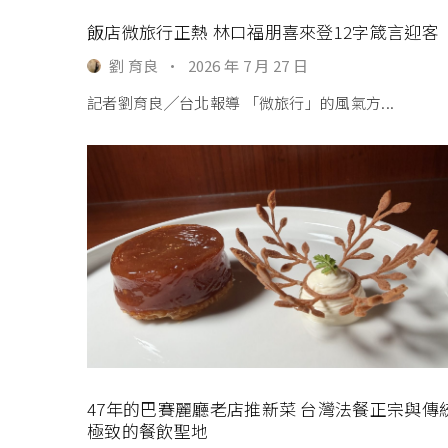
飯店微旅行正熱 林口福朋喜來登12字箴言迎客
劉 育良
·
2026 年 7 月 27 日
記者劉育良╱台北報導 「微旅行」的風氣方...
47年的巴賽麗廳老店推新菜 台灣法餐正宗與傳
極致的餐飲聖地