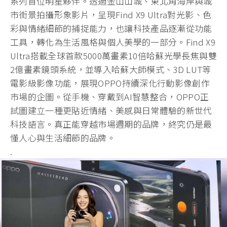
系列首位明星夥伴。透過金山山城、東北角海岸與城
市街景拍攝形象影片，呈現Find X9 Ultra對光影、色
彩與情緒細節的捕捉能力，也讓科技產品逐漸從功能
工具，轉化為生活風格與個人美學的一部分。Find X9
Ultra搭載全球首款5000萬畫素10倍哈蘇光學長焦與雙
2億畫素鏡頭系統，並導入哈蘇大師模式、3D LUT等
電影級影像功能，展現OPPO持續深化行動影像創作
市場的企圖。從手機、穿戴到AI智慧整合，OPPO正
試圖建立一種更貼近情緒、美感與日常體驗的新世代
科技語言。真正能穿越市場週期的品牌，終究仍是最
懂人心與生活細節的品牌。
.