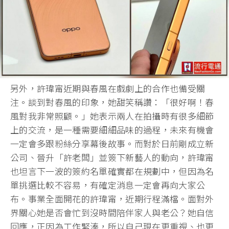
另外，許瑋甯近期與春風在戲劇上的合作也備受關
注。談到對春風的印象，她甜笑稱讚：「很好啊！春
風對我非常照顧。」她表示兩人在拍攝時有很多細節
上的交流，是一種需要細細品味的過程，未來有機會
一定會多跟粉絲分享幕後故事。而對於日前剛成立新
公司、晉升「許老闆」並簽下新藝人的動向，許瑋甯
也坦言下一波的簽約名單確實都在規劃中，但因為名
單挑選比較不容易，有確定消息一定會再向大家公
布。事業全面開花的許瑋甯，近期行程滿檔。面對外
界關心她是否會忙到沒時間陪伴家人與老公？她自信
回應，正因為工作緊湊，所以自己現在更重視、也更