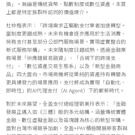
換」。無論是傳統貨幣、點數制度或數位資產，本質
上都是特定族群所認同的價值媒介。
杜仲楷表示：「跨境需求正驅動支付業者加速轉型。
當制度更趨成熟，未來有機會逐步應用於生活消費、
勞務支付甚至部分公部門服務場景，實現虛實整合的
新式服務架構」。未來隨制度日趨成熟，透過金融業
務場景「供應鏈貿易融資」、「合規下的跨境支
付」、「數位資產交易生態系」以及「新型金融商
品」四大面向，市場商機將從單純的資產持有轉變為
更具爆發力的場景應用，支付將成為實現「自動化、
即時性」的AI代理支付（AI Agent）下的嶄新時代。
對於未來展望，全盈支付總經理劉美玲表示：「金融
發展正邁入如《三體》般的多元結構，涵蓋傳統實體
金融、數位虛擬金融以及區塊鏈為核心的新型架構。
面對台灣市場競爭加劇，全盈+PAY積極開展新客群與