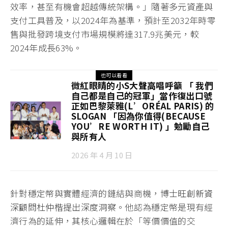
效率，甚至有機會超越傳統架構。」隨著多元資產與
支付工具普及，以2024年為基準，預計至2032年時零
售與批發跨境支付市場規模將達317.9兆美元，較
2024年成長63%。
也可以看看
微紅眼睛的小S大聲高唱呼籲 「 我們
自己都是自己的冠軍」當作復出口號
正如巴黎萊雅(L’ORÉAL PARIS) 的
SLOGAN 「因為你值得(BECAUSE
YOU’RE WORTH IT) 」勉勵自己
與所有人
2026 年 4 月 10 日
針對穩定幣與實體經濟的鏈結與商機，
博士旺創新資
深顧問杜仲楷提出深度洞察
。他認為穩定幣是現有經
濟行為的延伸，其核心邏輯在於「等價價值的交