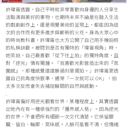
許瑋甯透露，自己平時就非常喜歡向身邊的人分享生
活點滴與美好的事物，也期待未來不論是在融入生活
的戲劇創作上，還是視覺美術的呈現上，都能因為這
次的合作而有更多進步與嶄新的火花。身為大眾心中
的時尚教科書，許瑋甯也大方公開了自己用手機拍照
的私房訣竅。被問到是否有獨特的「瑋甯視角」時，
她笑說，自己最喜歡「從下往上拍」的獨特角度，且
對「逆光」情有獨鍾。「我喜歡光影營造出來的『氛
圍感』，那種感覺遠遠勝過刻意擺拍。」許瑋甯更透
露自己抓角度快狠準，通常「一次就可以 OK」，拍
太多次反而會失去捕捉瞬間的自然與感動。
.
許瑋甯偏好用逆光觀看世界，某種程度上，其實透露
出她內在有一種很強烈的「邊界感人格」。因為逆光
的世界，不會把所有細節一次交代清楚。它保留朦
朧、留白、輪廓、氣味感。人臉可能看不清，但情緒