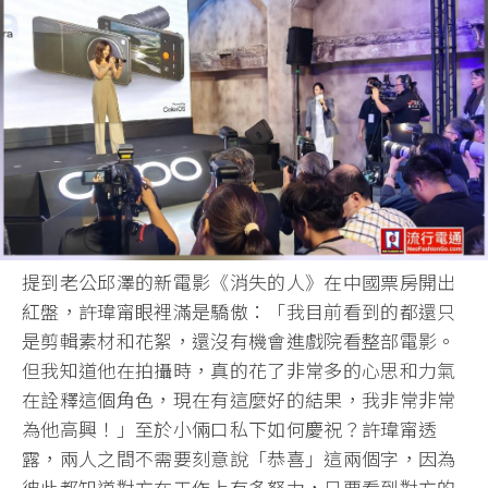
提到老公邱澤的新電影《消失的人》在中國票房開出
紅盤，許瑋甯眼裡滿是驕傲：「我目前看到的都還只
是剪輯素材和花絮，還沒有機會進戲院看整部電影。
但我知道他在拍攝時，真的花了非常多的心思和力氣
在詮釋這個角色，現在有這麼好的結果，我非常非常
為他高興！」至於小倆口私下如何慶祝？許瑋甯透
露，兩人之間不需要刻意說「恭喜」這兩個字，因為
彼此都知道對方在工作上有多努力，只要看到對方的