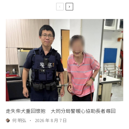
走失柴犬重回懷抱 大同分局警暖心協助長者尋回
何 明弘
·
2026 年 8 月 7 日