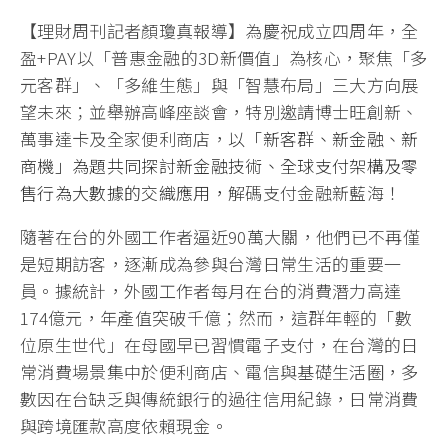
【理財周刊記者顏瓊真報導】為慶祝成立四周年，全
盈+PAY以「普惠金融的3D新價值」為核心，聚焦「多
元客群」、「多維生態」與「智慧布局」三大方向展
望未來；並舉辦高峰座談會，特別邀請博士旺創新、
萬事達卡及全家便利商店，
以「新客群、新金融、新
商機」為題共同探討新金融技術、全球支付架構及零
售行為大數據的交織應用，
解碼支付金融新藍海！
隨著在台的外國工作者逼近90萬大關，他們已不再僅
是短期訪客，逐漸成為參與台灣日常生活的重要一
員。據統計，外國工作者每月在台的消費潛力高達
174億元，年產值突破千億；然而，這群年輕的「數
位原生世代」在母國早已習慣電子支付，在台灣的日
常消費場景集中於便利商店、電信與基礎生活圈，多
數因在台缺乏與傳統銀行的過往信用紀錄，日常消費
與跨境匯款高度依賴現金。