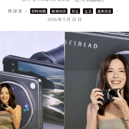
應 瑋漢
·
·
即時新聞
娛樂快訊
民生
生活
產業訊息
2026 年 5 月 20 日