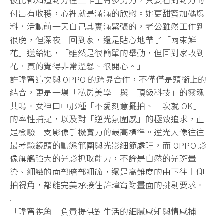
付出有收穫，心裡就是滿滿的欣慰。她更甜蜜加碼爆
料，活動前一天自己其實滿緊張的，老公雖然工作到
很晚，但深夜一回到家，還是貼心地帶了「兩束鮮
花」送給她，「雖然是很簡單的舉動，但回到家收到
花，真的覺得非常溫馨、很開心。」
許瑋甯這次與 OPPO 的跨界合作，不僅僅是頭銜上的
結合，更是一場「私房美學」與「頂級科技」的靈魂
共鳴。女神口中那種「不愛刻意擺拍、一次就 OK」
的率性捕捉，以及對「逆光氛圍感」的極致追求，正
是檢驗一支影像手機實力的最高標準。逆光人像往往
最考驗鏡頭的動態範圍與光影細節處理，而 OPPO 影
像旗艦強大的光影抓取能力，不論是自然的光斑暈
染、細緻的面部暗部細節，還是高難度的由下往上仰
拍視角，都能完美承接住許瑋甯對畫面的挑剔要求。
.
「瑋甯視角」負責提供對生活的細膩感知與情感捕