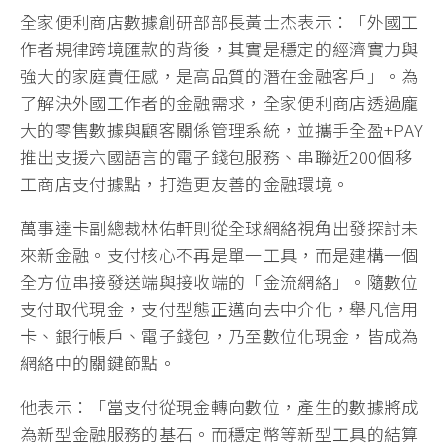
全家便利商店數據創研部部長黃士杰表示：「外國工
作者規律跨境匯款的背後，其實是穩定的經濟實力與
強大的家庭責任感，是高品質的潛在金融客戶」。為
了解決外國工作者的金融需求，全家便利商店透過龐
大的零售數據與顧客關係管理系統，並攜手全盈+PAY
推出支援六國語言的電子錢包服務、串聯近200個移
工商店支付據點，打造更友善的金融環境。
萬事達卡副總裁林佑軒則從全球網絡視角出發探討未
來新金融。支付核心不再是單一工具，而是建構一個
全方位串接發送端與接收端的「金流網絡」。隨數位
支付取代現金，支付型態正邁向去中介化，舉凡信用
卡、銀行帳戶、電子錢包，乃至數位化現金，皆成為
網絡中的關鍵節點。
他表示：「當支付從現金轉向數位，產生的數據將成
為新型金融服務的基石。而穩定幣等新型工具的結算