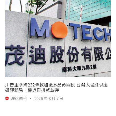
川普重拳祭232條款加徵多晶矽關稅 台灣太陽能供應
鏈迎新局：機遇與挑戰並存
理財週刊
·
2026 年 8 月 7 日