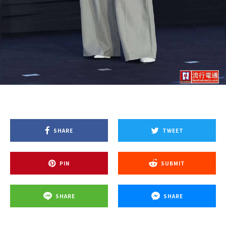
SHARE
TWEET
PIN
SUBMIT
SHARE
SHARE