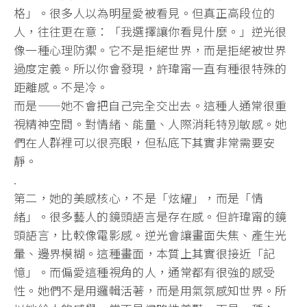
格」。很多人以為明星愛被看見。但真正高段位的
人，往往更在意：「我選擇讓你看見什麼。」逆光很
像一種心理防禦。它不是拒絕世界，而是拒絕被世界
過度定義。所以你會發現，許瑋甯一直有種很特殊的
距離感。不是冷。
而是——她不會把自己完全交出去。這種人通常很重
視精神空間。對情緒、能量、人際消耗特別敏感。她
們在人群裡可以很亮眼，但私底下其實非常需要安
靜。
.
第二，她的美感核心，不是「炫耀」，而是「情
緒」。很多藝人的鏡頭語言是存在感。但許瑋甯的鏡
頭語言，比較像電影感。逆光會讓畫面失焦、產生光
暈、邊界模糊。這種畫面，本質上其實很接近「記
憶」。而偏愛這種視角的人，通常都有很強的感受
性。她們不是用邏輯活著，而是用氣氛感知世界。所