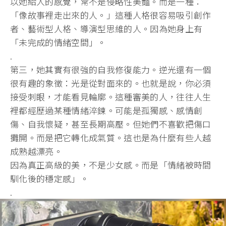
以她給人的感覺，常不是侵略性美豔。而是一種：
「像故事裡走出來的人。」這種人格很容易吸引創作
者、藝術型人格、導演型思維的人。因為她身上有
「未完成的情緒空間」。
.
第三，她其實有很強的自我修復能力。逆光還有一個
很有趣的象徵：光是從對面來的。也就是說，你必須
接受刺眼，才能看見輪廓。這種審美的人，往往人生
裡都經歷過某種情緒淬鍊。可能是孤獨感、感情創
傷、自我懷疑，甚至長期高壓。但她們不喜歡把傷口
攤開。而是把它轉化成氣質。這也是為什麼有些人越
成熟越漂亮。
因為真正高級的美，不是少女感。而是「情緒被時間
馴化後的穩定感」。
.