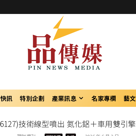
樂快訊
特別企劃
產業訊息
名家專欄
藝文
127)技術線型噴出 氮化鋁＋車用雙引擎