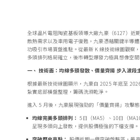
全球晶片電阻陶瓷基板領導大廠九豪（6127）近期
散熱需求以及車用電子復甦，九豪憑藉關鍵半導體
功吸引市場買盤進駐。從最新 K 線技術線圖觀
多頭排列格局確立，後市轉型爆發力極具想像空間
一、 技術面：均線多頭發散、價量齊揚 步入波段
根據最新技術線圖顯示，九豪自 2025 年底至 2026
紮實底部橫盤整理，籌碼洗滌乾淨。
進入 5 月後，九豪展現強勁的「價量齊揚」攻擊
均線完美多頭排列：
5日（MA5）、10日（M
呈現多頭向上發散，提供股價極強的下檔支撐。
突破歷史高點：
股價近期一舉突破盤整區，最高衝上