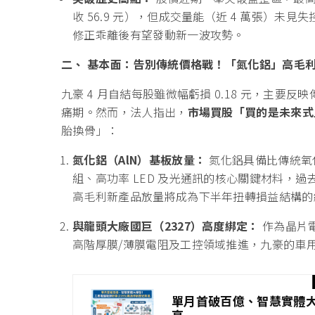
收 56.9 元），但成交量能（近 4 萬張）
修正乖離後有望發動新一波攻勢。
二、 基本面：告別傳統價格戰！「氮化鋁」高毛
九豪 4 月自結每股雖微幅虧損 0.18 元，主
痛期。然而，法人指出，
市場買股「買的是未來式
胎換骨」：
氮化鋁（AlN）基板放量：
氮化鋁具備比傳統氧化鋁
組、高功率 LED 及光通訊的核心關鍵材料，
高毛利新產品放量將成為下半年扭轉損益結構的
與龍頭大廠國巨（2327）高度綁定：
作為晶片
高階厚膜/薄膜電阻及工控領域推進，九豪的車
單月首破百億、智慧實體大
高