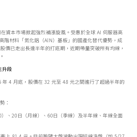
在資本市場掀起強烈補漲旋風。受惠於全球 AI 伺服器高
高階材料「氮化鋁（AlN）基板」的國產化替代優勢，成
察，股價已走出長達半年的打底期，近期帶量突破所有均線，
。
主升段
 年 4 月底，股價在 32 元至 48 元之間進行了超過半年的
態勢：
A10）、20日（月線）、60日（季線）及半年線、年線全面
 81.4 元。目前雖隨大盤波動出現短線洗盤（如 5/27