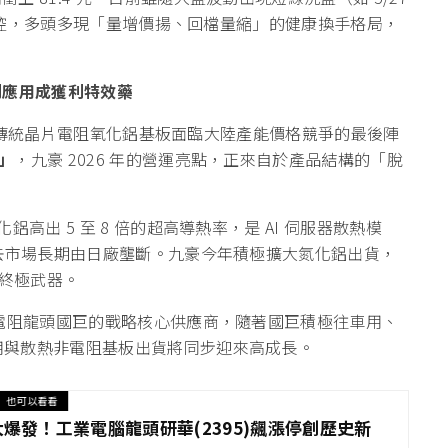
未見失控，多頭多現「量增價揚、回檔量縮」的健康換手格局，
利應用成獲利特效藥
要反映傳統晶片電阻氧化鋁基板面臨大陸產能價格競爭的最後陣
」
，九豪 2026 年的營運亮點，正來自於產品結構的「脫
高出 5 至 8 倍的超高導熱率，是 AI 伺服器散熱模
過去市場長期由日廠壟斷。九豪今年積極擴大氮化鋁出貨，
終極武器。
電阻龍頭國巨的戰略核心供應商，隨著國巨積極往車用、
用與散熱非電阻基板出貨將同步迎來高成長。
也可以看看
爆發！工業電腦龍頭研華(2395)飆漲停創歷史新