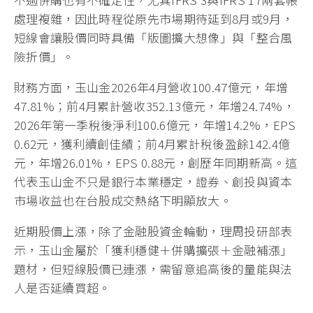
處理複雜，因此時程從原先市場期待延到8月或9月，
短線會讓股價同時具備「版圖擴大想像」與「整合風
險折價」。
財務方面，玉山金2026年4月營收100.47億元，年增
47.81%；前4月累計營收352.13億元，年增24.74%，
2026年第一季稅後淨利100.6億元，年增14.2%，EPS
0.62元，獲利續創佳績；前4月累計稅後盈餘142.4億
元，年增26.01%，EPS 0.88元，創歷年同期新高。這
代表玉山金不只是銀行本業穩定，證券、創投與資本
市場收益也在台股成交熱絡下明顯放大。
近期股價上漲，除了金融股資金輪動，理周投研部表
示，玉山金屬於「獲利穩健＋併購擴張＋金融補漲」
題材，但短線股價已連漲，需留意追高後的量能與法
人是否延續買超。