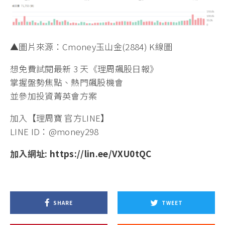
▲圖片來源：Cmoney玉山金(2884) K線圖
想免費試閱最新 3 天《理周飆股日報》
掌握盤勢焦點、熱門飆股機會
並參加投資菁英會方案
加入【理周寶 官方LINE】
LINE ID：@money298
加入網址:
https://lin.ee/VXU0tQC
SHARE
TWEET