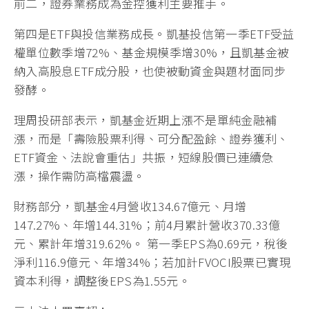
前二，證券業務成為金控獲利主要推手。
第四是ETF與投信業務成長。凱基投信第一季ETF受益
權單位數季增72%、基金規模季增30%，且凱基金被
納入高股息ETF成分股，也使被動資金與題材面同步
發酵。
理周投研部表示，凱基金近期上漲不是單純金融補
漲，而是「壽險股票利得、可分配盈餘、證券獲利、
ETF資金、法說會重估」共振，短線股價已連續急
漲，操作需防高檔震盪。
財務部分，凱基金4月營收134.67億元、月增
147.27%、年增144.31%；前4月累計營收370.33億
元、累計年增319.62%。 第一季EPS為0.69元，稅後
淨利116.9億元、年增34%；若加計FVOCI股票已實現
資本利得，調整後EPS為1.55元。