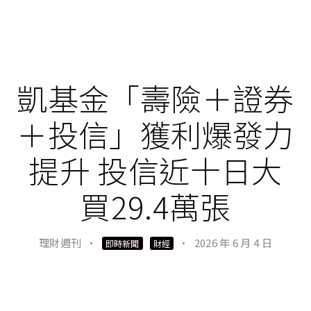
凱基金「壽險＋證券
＋投信」獲利爆發力
提升 投信近十日大
買29.4萬張
理財週刊
·
·
2026 年 6 月 4 日
即時新聞
財經