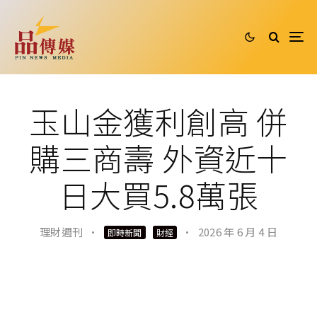
玉山金獲利創高 併
購三商壽 外資近十
日大買5.8萬張
理財週刊
·
·
2026 年 6 月 4 日
即時新聞
財經