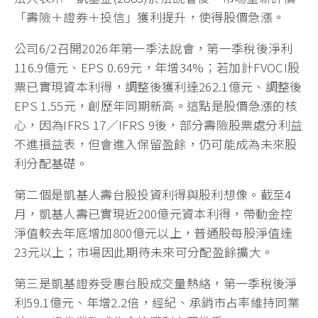
「壽險＋證券＋投信」獲利提升，使得股價急漲。
公司6/2召開2026年第一季法說會，第一季稅後淨利
116.9億元、EPS 0.69元，年增34%；若加計FVOCI股
票已實現資本利得，調整後獲利達262.1億元、調整後
EPS 1.55元，創歷年同期新高。這點是股價急漲的核
心，因為IFRS 17／IFRS 9後，部分壽險股票處分利益
不進損益表，但會進入保留盈餘，仍可能成為未來股
利分配基礎。
第二個是凱基人壽台股投資利得與股利想像。截至4
月，凱基人壽已實現近200億元資本利得，帶動金控
淨值較去年底增加800億元以上，普通股每股淨值達
23元以上；市場因此期待未來可分配盈餘擴大。
第三是凱基證券受惠台股成交量熱絡，第一季稅後淨
利59.1億元、年增2.2倍，經紀、承銷市占率維持同業