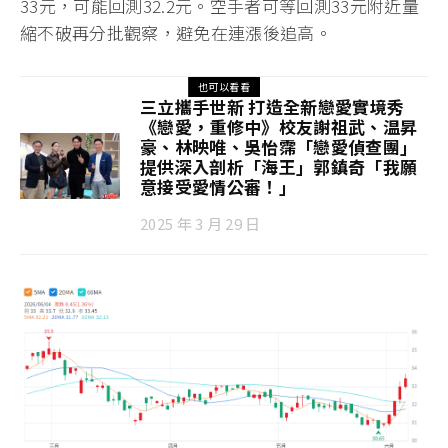
33元，可能回測32.2元。空手者可等回測33元附近量
縮不破再分批觀察，避免在連漲後追高。
也可以看看
三立攜手世新 打造全新戀愛實境秀
《戀愛，重修中》校友謝祖武、温昇
豪、林映唯、吳怡霈「戀愛偵查團」
提供深入剖析「海王」郭鎮奇「我願
意接受愛情公審！」
2025 年 3 月 29 日