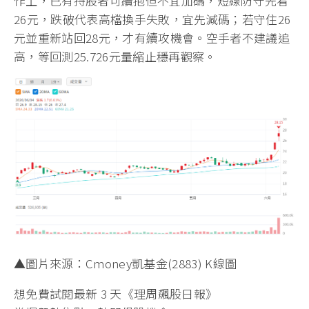
作上，已有持股者可續抱但不宜加碼，短線防守先看
26元，跌破代表高檔換手失敗，宜先減碼；若守住26
元並重新站回28元，才有續攻機會。空手者不建議追
高，等回測25.726元量縮止穩再觀察。
▲圖片來源：Cmoney凱基金(2883) K線圖
想免費試閱最新 3 天《理周飆股日報》