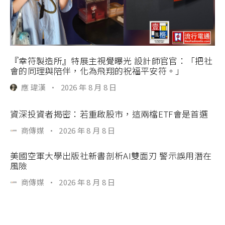
『幸符製造所』特展主視覺曝光 設計師官官：「把社
會的同理與陪伴，化為飛翔的祝福平安符。」
應 瑋漢
·
2026 年 8 月 8 日
資深投資者揭密：若重啟股市，這兩檔ETF會是首選
商傳媒
·
2026 年 8 月 8 日
美國空軍大學出版社新書剖析AI雙面刃 警示誤用潛在
風險
商傳媒
·
2026 年 8 月 8 日