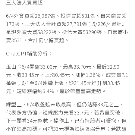
三大法人買賣超：
6/4外資買超26,987張、投信買超631張、自營商買超
173張，三大法人合計買超27,791張；5/226/4累計則
呈現外資大買58222張、投信大賣53290張、自營商小
賣3521，合計仍小幅買超。
ChatGPT輔助分析：
玉山金6/4開盤33.00元、最高33.70元、最低32.90
元、收33.45元，上漲0.45元、漲幅1.36%，成交量7.1
萬張；6/1至6/4連續上漲，從31.45元推升到33.45
元，短線漲幅約6.4%，屬於帶量墊高走勢。
線型上，6/4收盤雖未收最高，但仍站穩33元之上，
代表多方仍強，短線壓力先看33.7元，若帶量突破，
下一關看34元整數。操作上，已有持股者可續抱，但
不宜追高加碼，可把33元視為短線強弱分界；若跌破