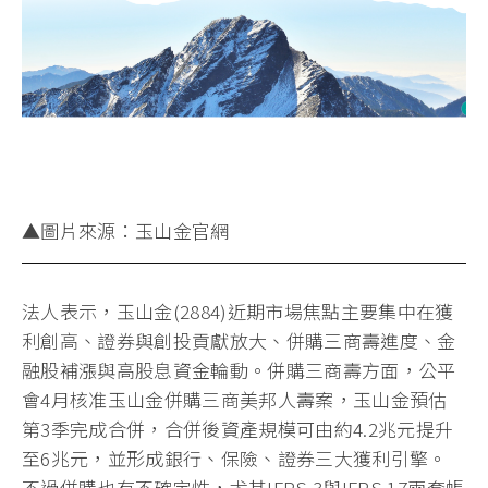
▲圖片來源：玉山金官網
法人表示，玉山金(2884)近期市場焦點主要集中在獲
利創高、證券與創投貢獻放大、併購三商壽進度、金
融股補漲與高股息資金輪動。併購三商壽方面，公平
會4月核准玉山金併購三商美邦人壽案，玉山金預估
第3季完成合併，合併後資產規模可由約4.2兆元提升
至6兆元，並形成銀行、保險、證券三大獲利引擎。
不過併購也有不確定性，尤其IFRS 3與IFRS 17兩套帳