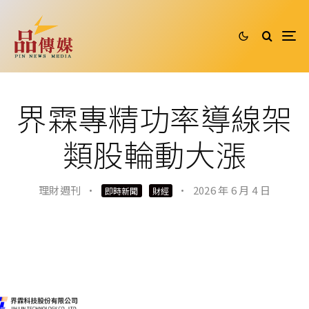
界霖專精功率導線架
類股輪動大漲
理財週刊
·
·
2026 年 6 月 4 日
即時新聞
財經