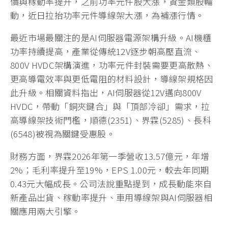
價與稼動率提升，之前功率元件股大漲，資金類股輪
動，近日拉抬功率元件導線架大漲，為補漲行情。
最近市場最關注的是AI伺服器電源架構升級。AI機櫃
功率持續提高，產業從傳統12V逐步朝高壓直流、
800V HVDC架構演進，功率元件封裝需要更高散熱、
更高導電效率與更低電阻的材料設計，導線架規格因
此升級。相關資料指出，AI伺服器從12V邁向800V
HVDC，帶動「銅夾鍵合」與「頂部冷卻」需求，拉
高導線架技術門檻，順德(2351)、界霖(5285)、長科
(6548)被視為關鍵受惠股。
財務方面，界霖2026年第一季營收13.57億元，年增
2%；毛利率提升至19%，EPS 1.00元，較去年同期
0.43元大幅成長。公司法說重點提到，成長動能來自
新產品出貨、稼動率提升、車用導線架與AI伺服器相
關應用兩大引擎。