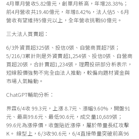
4月單月營收5.82億元，創單月新高，年增28.38%；
前4月營收共19.40億元，年增8.42%，法人估5、6月
營收有望維持5億元以上，全年營收挑戰60億元。
三大法人買賣超：
6/3外資買超325張、投信0張、自營商買超7張；
5/216/3累計則是外資賣超1,254張、投信0張、自營商
買超20張，合計賣超1,234張，理周投研部分析表示，
短線股價強勢不完全由法人推動，較偏向題材資金與
市場人氣輪動。
ChatGPT輔助分析：
界霖6/4收 99.3元，上漲 8.7元、漲幅9.60%，開盤91
元、最高99.6元、最低90.6元，成交量10,689張；
99.6元為漲停價，收盤貼近漲停，屬於帶量長紅攻擊
K。 線型上，6/3收90.6元，6/4直接帶量突破前高96