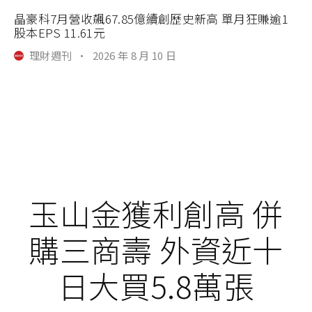
晶豪科7月營收飆67.85億續創歷史新高 單月狂賺逾1
股本EPS 11.61元
理財週刊
·
2026 年 8 月 10 日
玉山金獲利創高 併
購三商壽 外資近十
日大買5.8萬張