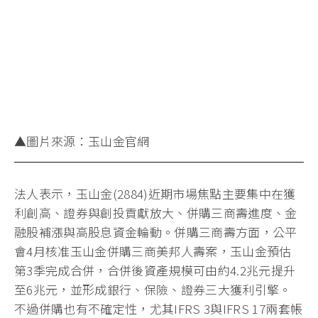
▲圖片來源：玉山金官網
法人表示，玉山金(2884)近期市場焦點主要集中在獲
利創高、證券與創投貢獻放大、併購三商壽進度、金
融股補漲與高股息資金輪動。併購三商壽方面，公平
會4月核准玉山金併購三商美邦人壽案，玉山金預估
第3季完成合併，合併後資產規模可由約4.2兆元提升
至6兆元，並形成銀行、保險、證券三大獲利引擎。
不過併購也有不確定性，尤其IFRS 3與IFRS 17兩套帳