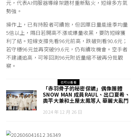
元，代表AI伺服器導線架題材重新點火，短線多方氣
勢強。
操作上，已有持股者可續抱，但因單日量能達季均量
5倍以上，隔日若開高不漲或爆量收黑，要防短線獲
利了結。短線支撐先看96元前高，跌破則看90.6元；
若守穩96元並再突破99.6元，仍有續攻機會。空手者
不建議追高，可等回測96元附近量縮不破再分批觀
察。
也可以看看
「赤羽骨子的秘密保鑣」偶像團體
SNOW MAN 成員RAUL、出口夏希、
奧平大兼和土屋太鳳等人 華麗大亂鬥
2024 年 12 月 26 日