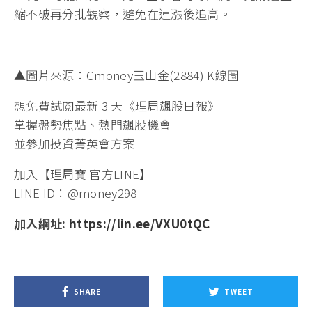
縮不破再分批觀察，避免在連漲後追高。
▲圖片來源：Cmoney玉山金(2884) K線圖
想免費試閱最新 3 天《理周飆股日報》
掌握盤勢焦點、熱門飆股機會
並參加投資菁英會方案
加入【理周寶 官方LINE】
LINE ID：@money298
加入網址:
https://lin.ee/VXU0tQC
SHARE
TWEET