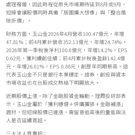
處理複雜，因此時程從原先市場期待延到8月或9月，
短線會讓股價同時具備「版圖擴大想像」與「整合風
險折價」。
財務方面，玉山金2026年4月營收100.47億元，年增
47.81%；前4月累計營收352.13億元，年增24.74%，
2026年第一季稅後淨利100.6億元，年增14.2%，EPS
0.62元，獲利續創佳績；前4月累計稅後盈餘142.4億
元，年增26.01%，EPS 0.88元，創歷年同期新高。這
代表玉山金不只是銀行本業穩定，證券、創投與資本
市場收益也在台股成交熱絡下明顯放大。
近期股價上漲，除了金融股資金輪動，理周投研部表
示，玉山金屬於「獲利穩健＋併購擴張＋金融補漲」
題材，但短線股價已連漲，需留意追高後的量能與法
人是否延續買超。
三大法人買賣超：