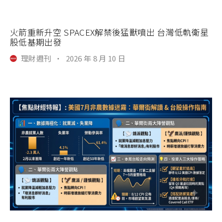
火箭重新升空 SPACEX解禁後猛獸噴出 台灣低軌衛星
股低基期出發
理財週刊
·
2026 年 8 月 10 日