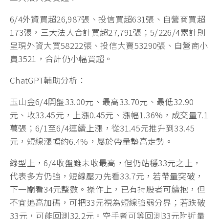
6/4外資買超26,987張、投信買超631張、自營商買超
173張，三大法人合計買超27,791張；5/226/4累計則
呈現外資大買58222張、投信大賣53290張、自營商小
賣3521，合計仍小幅買超。
ChatGPT輔助分析：
玉山金6/4開盤33.00元、最高33.70元、最低32.90
元、收33.45元，上漲0.45元、漲幅1.36%，成交量7.1
萬張；6/1至6/4連續上漲，從31.45元推升到33.45
元，短線漲幅約6.4%，屬於帶量墊高走勢。
線型上，6/4收盤雖未收最高，但仍站穩33元之上，
代表多方仍強，短線壓力先看33.7元，若帶量突破，
下一關看34元整數。操作上，已有持股者可續抱，但
不宜追高加碼，可把33元視為短線強弱分界；若跌破
33元，可能回測32.2元。空手者可等回測33元附近量