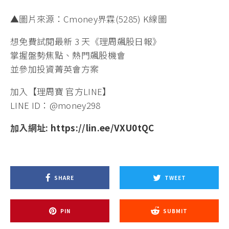
▲圖片來源：Cmoney界霖(5285) K線圖
想免費試閱最新 3 天《理周飆股日報》
掌握盤勢焦點、熱門飆股機會
並參加投資菁英會方案
加入【理周寶 官方LINE】
LINE ID：@money298
加入網址:
https://lin.ee/VXU0tQC
SHARE
TWEET
PIN
SUBMIT