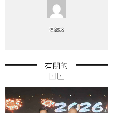
張錫銘
有關的