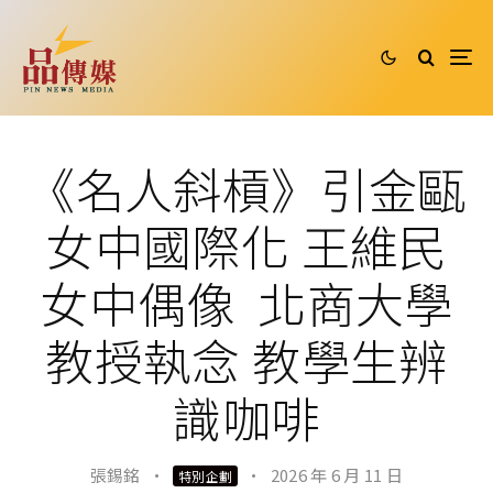
《名人斜槓》引金甌
女中國際化 王維民
女中偶像 北商大學
教授執念 教學生辨
識咖啡
張錫銘
·
·
2026 年 6 月 11 日
特別企劃