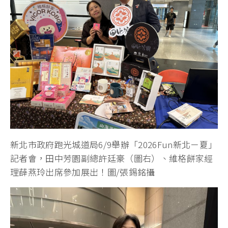
新北市政府跑光城道局6/9舉辦「2026Fun新北ㄧ夏」
記者會，田中芳園副總許廷豪（圖右）、維格餅家經
理薛燕玲出席參加展出！圖/張錫銘攝