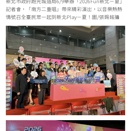
新北市政府跑光城道局6/9舉辦「2026Fun新北ㄧ夏」
記者會，「南方二重唱」帶來精彩演出，以音樂熱熱
情號召全臺民眾一起到新北Playㄧ夏！圖/張錫銘攝