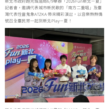
新北市政府跑光城道局6/9舉辦「2026Fun新北ㄧ夏」
記者會，邀請代表城市新民歌的「南方二重唱」及臺
灣代表性雷鬼象ATZKA 帶來精彩演出，以音樂熱熱情
號召全臺民眾一起到新北Playㄧ夏！