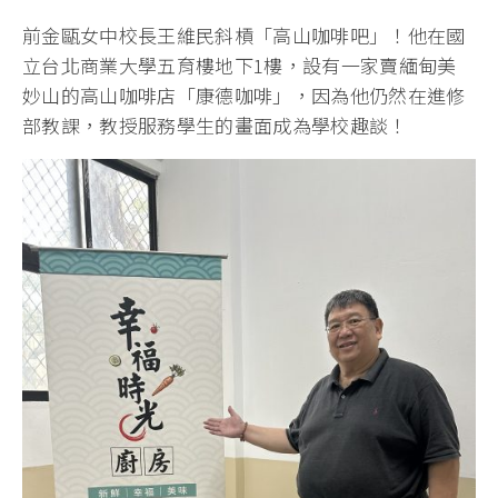
前金甌女中校長王維民斜槓「高山咖啡吧」！他在國
立台北商業大學五育樓地下1樓，設有一家賣緬甸美
妙山的高山咖啡店「康德咖啡」，因為他仍然在進修
部教課，教授服務學生的畫面成為學校趣談！