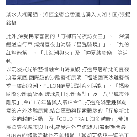
淡水大橋開通，將捷金鬱金香酒店湧入人潮！圖/張錫
銘攝
此外,深受民眾喜愛的「野柳石光夜訪女王」、「深澳
鐵道自行車 燦爛夏夜山海騎『星臨騎境』」、「九份
紅燈籠祭」、「北海潮與火」及「仲夏繽紛樂」等活
動,
以沉浸式光影藝術融合山海景觀,打造專層新北的夏夜
浪漫氛圍:國際級的沙雕藝術展演「福隆國際沙雕藝術
季一繽紛浪潮・FULON酷夏派對系列活動」、「福隆
國際沙雕藝術季 環球夏日沙雕派對」及「八里城市沙
雕展」,今(115)年皆與人氣IP合作,打造充滿童趣與創
意的户外沙雕展覽:結合運動與探索體驗的「探旅新北
一定向越野活動」及「GOLD TRAIL 淘金越野」,帶領
民眾穿梭城市與山林,感受戶外奔跑魅力!暑假期間最
FUN電的體驗活動也不能錯過,「職想玩透透一觀光工