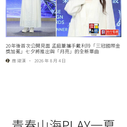
20年後首次公開見面 孟庭葦攜手戴利玲「三冠國際金
獎加冕」七夕將推出與「月亮」的全新單曲
應 瑋漢
·
2026 年 8 月 4 日
青春山海PLAY一夏