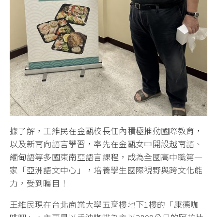
據了解，王維民在金甌校長任內積極推動國際教育，
以及新南向語言學習，率先在金甌女中開設越南語、
緬甸語等多國東南亞語言課程，成為全國高中職第一
家「亞洲語文中心」，培養學生國際視野與跨文化能
力，受到矚目！
王維民現在台北商業大學五育樓地下1樓的「康德咖