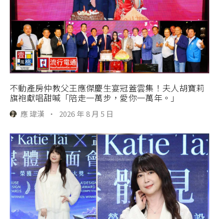
不動產房仲教父王應傑慶生宴冠蓋雲集！夫人胡寶莉
旗袍獻唱甜喊「陪走一萬步，愛你一萬年。」
應 瑋漢
·
2026 年 8 月 5 日