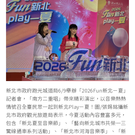
新北市政府跑光城道局6/9舉辦「2026Fun新北ㄧ夏」
記者會，「南方二重唱」帶來精彩演出，以音樂熱熱
情號召全臺民眾一起到新北Playㄧ夏！圖/張錫銘攝新
北市政府觀光旅遊局表示，今夏活動內容豐富多元，
包含「新北夏至音樂節」、「藝向新北城市共榮一三
驚線通車系列活動」、「新北市河海音樂季」、「新