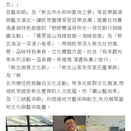
北」」
音藝術節」及「新北市水和仲夏夜之夢」等音樂展演
與藝文演出，讓民眾盡情享受音樂浪潮；推廣在地農
漁產與特色旅遊的「戀戀雙溪荷所在一荷花節行銷推
廣活動」、「萬里區山海線旅遊一海線旅遊」及「新
北海派一深澳小卷季」、帶領民眾深入新北在地風
景、品味特色美食·文化體验方面，包含「烏來觀光
季系列活動一温泉趣·泰雅情 漫进烏来小旅行」、
「新北南島文化節」、「新北山客奈奈客庄産業節」
及「新
北市康住民族聯合文化活動」等多元族群文化展演,帶
領民眾感受新北豐厚的人文底蘊，而「礦山藝術季」
及「三峽藍染節」則透過地方藝術與創生,充分展現當
地文化與藝術能量。