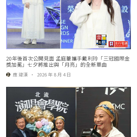
20年後首次公開見面 孟庭葦攜手戴利玲「三冠國際金
獎加冕」七夕將推出與「月亮」的全新單曲
應 瑋漢
·
2026 年 8 月 4 日