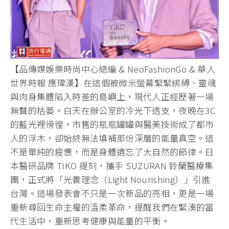
【品傳媒娛樂時尚中心總編 & NeoFashionGo & 華人
世界時報 應瑋漢】在這個被微米螢幕緊緊綁縛、靈魂
與肉身集體陷入時差的島嶼上，現代人正經歷著一場
無聲的枯萎。白天在辦公室的冷光下透支，夜晚在3C
的藍光裡徬徨，市售的瓶瓶罐罐與醫美技術成了都市
人的浮木，卻始終無法填補那份深層的能量真空。這
不是單純的疲憊，而是身體遺忘了大自然的節律。日
本醫研品牌 TIKO 提刻，攜手 SUZURAN 鈴蘭醫療集
團，正式將「光養理念（Light Nourishing）」引進
台灣。這場發表會不只是一次新品的亮相，更是一場
重新尋回生命主權的溫柔革命，提醒我們在緊湊的當
代生活中，重新思考健康與能量的平衡。