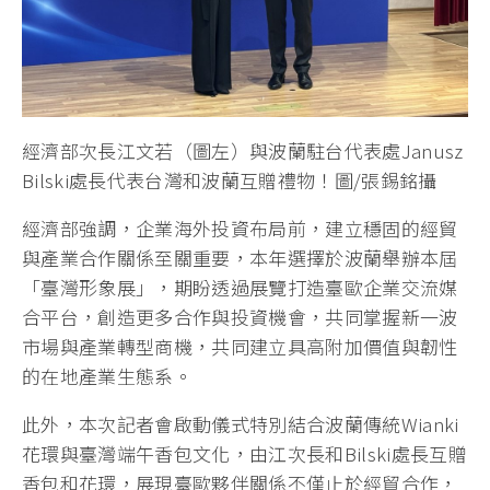
經濟部次長江文若（圖左）與波蘭駐台代表處Janusz
Bilski處長代表台灣和波蘭互贈禮物！圖/張錫銘攝
經濟部強調，企業海外投資布局前，建立穩固的經貿
與產業合作關係至關重要，本年選擇於波蘭舉辦本屆
「臺灣形象展」，期盼透過展覽打造臺歐企業交流媒
合平台，創造更多合作與投資機會，共同掌握新一波
市場與產業轉型商機，共同建立具高附加價值與韌性
的在地產業生態系。
此外，本次記者會啟動儀式特別結合波蘭傳統Wianki
花環與臺灣端午香包文化，由江次長和Bilski處長互贈
香包和花環，展現臺歐夥伴關係不僅止於經貿合作，