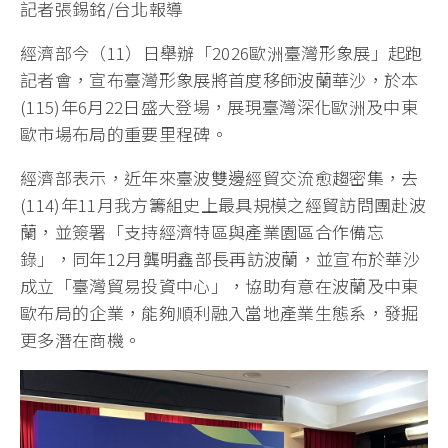
記者張錫銘/台北報導
經濟部今（11）日舉辦「2026歐洲臺灣形象展」起跑
記者會，宣布臺灣形象展將首度移師波蘭華沙，於本
(115)年6月22日盛大登場，展現臺灣深化歐洲及中東
歐市場布局的重要里程碑。
經濟部表示，近年來臺波雙邊經貿交流愈趨密集，去
(114)年11月我方籌組史上最具規模之經貿訪問團赴波
蘭，並簽署「支持經濟特區與產業園區合作備忘
錄」，同年12月龔明鑫部長再訪波蘭，並宣布於華沙
成立「臺灣貿易投資中心」，協助有意在波蘭及中東
歐布局的企業，能夠順利融入當地產業生態系，發掘
更多潛在商機。