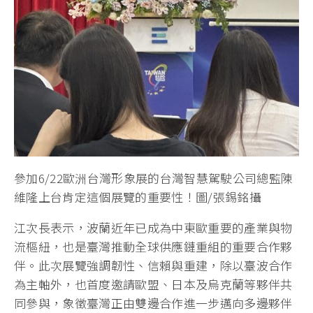
參加6/22歐洲台灣形象展的台灣智慧駕駛公司總監陳
維隆上台肯定這個展覽的重要性！圖/張錫銘攝
江次長表示，波蘭近年已成為中東歐重要的產業與物
流樞紐，也是臺灣推動全球供應鏈重組的重要合作夥
伴。此次展覽強調韌性、信賴與重建，除以臺波合作
為主軸外，也首度邀請歐盟、日本及烏克蘭等夥伴共
同參與，象徵臺灣正由雙邊合作進一步邁向多邊夥伴