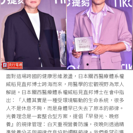
面對這場跨國的健康思維激盪，日本關西醫療體系權
威稻見直邦博士跨海而來，用醫學的宏觀視野為眾人
解謎。日本關西醫療體系權威稻見直邦博士在會中指
出：「人體其實是一種受環境驅動的生命系統，很多
人不是休息不夠，而是身體早已失去了原本的節律。
光養理念是一套整合型方案，提倡『早發光、晚修
養』的規律管理：白天重視營養防護，夜晚則透過精
準營養分子與規律作息協助調整節律。我們希望引導