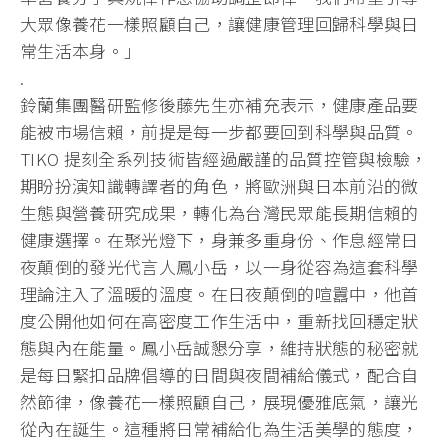
大眾像養花一樣照顧自己，讓健康管理回歸科學與日
常生活本身。」
.
鈴蘭集團醫研監修後藤先生亦補充表示，健康產品要
能被市場信賴，前提是每一步都要回到科學與品質。
TIKO 提刻全系列技術皆經過嚴謹的品質控管與檢驗，
期盼扮演知識轉譯者的角色，將歐洲與日本前沿的微
生態與營養研究成果，轉化為台灣民眾能長期信賴的
健康選擇。在聚光燈下，身兼多重身份、作息經常日
夜顛倒的發光代言人鳳小岳，以一身從容為這套科學
理論注入了溫暖的溫度。在日夜顛倒的喧囂中，他首
度公開他如何在高密度工作生活中，重新找回穩定狀
態與內在能量。鳳小岳誠懇分享，維持狀態的秘密就
是每日緊扣品牌倡導的日間與夜間補給儀式，配合自
然節律，像養花一樣照顧自己，展現優雅底氣，讓光
從內在誕生。這種將日常補給化為生活美學的態度，