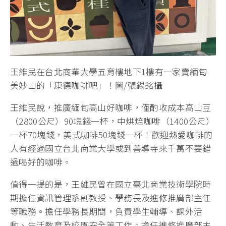
王維民在台北商業大學五育樓地下1樓有一家賣緬甸
美妙山的「康德咖啡吧」！圖/張錫銘攝
王維民說，推廣緬甸高山好咖啡，僅酌收成本高山豆
（2800公尺）90塊錢一杯，中烘焙咖啡（1400公尺）
一杯70塊錢，美式咖啡50塊錢一杯！歡迎熱愛咖啡的
人有經過國立台北商業大學或到善導寺來千萬不要錯
過喝好的咖啡。
值得一提的是，王維民曾在國立臺北商業技術學院時
期擔任資訊管理系副教授、學務長及進修推廣部主任
等職務。擔任學務長期間，負責學生輔導、課外活
動、生活教育及校園安全等工作。擔任進修推廣部主