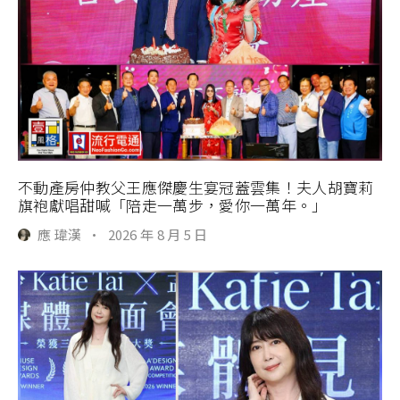
不動產房仲教父王應傑慶生宴冠蓋雲集！夫人胡寶莉
旗袍獻唱甜喊「陪走一萬步，愛你一萬年。」
應 瑋漢
·
2026 年 8 月 5 日