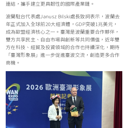
連結，攜手建立更具韌性的國際產業鏈。
波蘭駐台代表處Janusz Bilski處長致詞表示，波蘭去
年正式加入全球前20大經濟體，GDP突破1兆美元，
成為歐盟經濟核心之一。臺灣是波蘭重要合作夥伴，
雙方共享民主、自由市場與創新等共同價值，近年雙
方在科技、經貿及投資領域的合作也持續深化，期待
「臺灣形象展」進一步促進臺波交流，創造更多合作
商機。