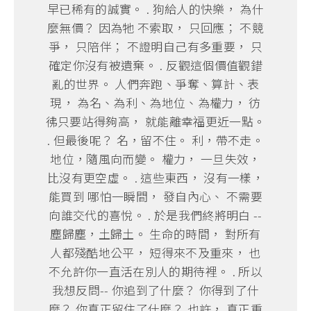
早已稀有的誠實。 . 狗給人的快樂， 為什
麼無價？ 因為牠 不索取， 只回應； 不競
爭， 只陪伴； 不證明自己有多重要， 只
確定你沒有被遺棄。 . 反觀這個價值觀錯
亂的世界。 人們奔跑、爭奪、算計、表
現， 為名、為利、為地位、為權力， 彷
彿只要站得夠高， 就能離幸福更近一點。
. 但最後呢？ 名，留不住。 利，帶不走。
地位，隨風向而變。 權力， 一旦失效，
比沒有更空虛。 . 這些東西， 沒有一樣，
能買到 哪怕一瞬間， 發自內心、 不需要
向誰交代的喜悅。 . 於是我們終將明白 --
塵歸塵，土歸土。 生命的時間， 對所有
人都殘酷地公平， 短得來不及重來， 也
不允許你一直活在別人的期待裡。 . 所以
我想反問-- 你追到了什麼？ 你得到了什
麼？ 你真正留住了什麼？ 也許， 真正重