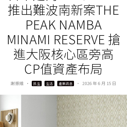
推出難波南新案THE
PEAK NAMBA
MINAMI RESERVE 搶
進大阪核心區旁高
CP值資產布局
謝振維
·
·
2026 年 6 月 15 日
民生
生活
產業訊息