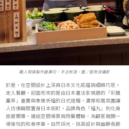
職人現場製作握壽司，手法俐落。圖∕劉育良攝影
於是，在空間設計上深具日本文化底蘊與細緻巧思。
走入餐廳，迎面而來的是由日本書法家親題的「彩膳
楽亭」墨寶與象徵祈福的日式燈籠，濃厚和風氛圍讓
人彷彿瞬間置身日本街町，品牌角色「福丸」則化身
旅遊嚮導，連結空間場景與用餐體驗，為顧客揭開一
場愉悅的和食序章。自然採光、挑高設計與幽靜長廊