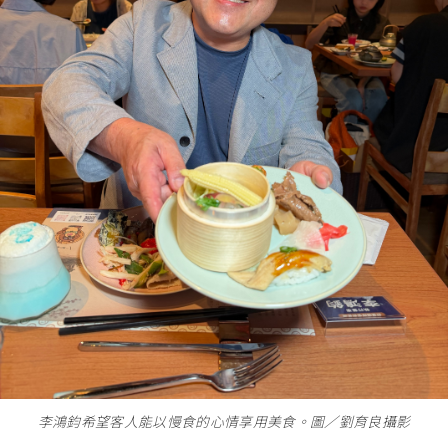
李鴻鈞希望客人能以慢食的心情享用美食。圖∕劉育良攝影