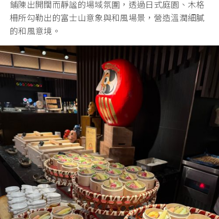
鋪陳出開闊而靜謐的場域氛圍，透過日式庭園、木格
柵所勾勒出的富士山意象與和風場景，營造溫潤細膩
的和風意境。