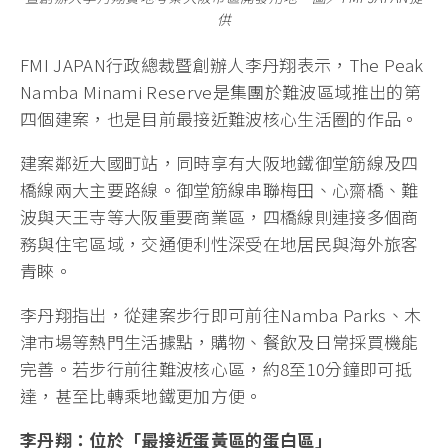
供
FMI JAPAN行政總裁暨創辦人李丹翔表示，The Peak
Namba Minami Reserve是集團於難波區域推出的第
四個建案，也是目前最接近難波核心生活圈的作品。
建案鄰近大國町站，同時享有大阪地鐵御堂筋線及四
橋線兩大主要路線。御堂筋線串聯梅田、心齋橋、難
波與天王寺等大阪重要商業區，四橋線則連接多個商
務與住宅區域，交通便利性深受在地居民與海外旅客
青睞。
李丹翔指出，從建案步行即可前往Namba Parks、木
津市場等熱門生活據點，購物、餐飲及日常採買機能
完善。若步行前往難波核心區，約8至10分鐘即可抵
達，甚至比轉乘地鐵更加方便。
李丹翔：位於「最接近蛋黃區的蛋白區」