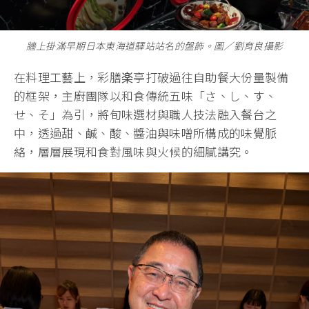
牆上掛滿早期日本東海道驛站站名的盤飾。圖∕劉育良攝影
在料理工藝上，彩膳楽亭打破過往自助餐大份量製備
的框架，主廚團隊以和食傳統五味「さ、し、す、
せ、そ」為引，將旬味選材與職人技法融入餐台之
中，透過甜、鹹、酸、醬油與味噌所構成的味覺脈
絡，層層展現和食對風味與火候的細膩講究。