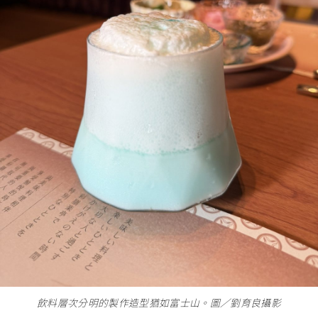
飲料層次分明的製作造型猶如富士山。圖∕劉育良攝影