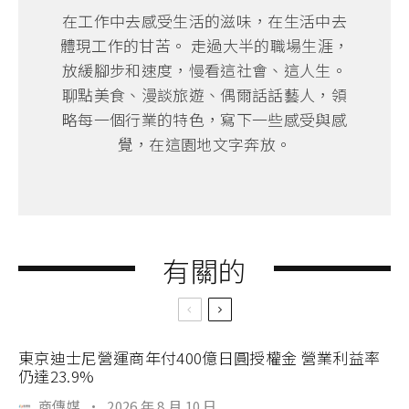
在工作中去感受生活的滋味，在生活中去
體現工作的甘苦。 走過大半的職場生涯，
放緩腳步和速度，慢看這社會、這人生。
聊點美食、漫談旅遊、偶爾話話藝人，領
略每一個行業的特色，寫下一些感受與感
覺，在這園地文字奔放。
有關的
東京迪士尼營運商年付400億日圓授權金 營業利益率
仍達23.9%
商傳媒
·
2026 年 8 月 10 日