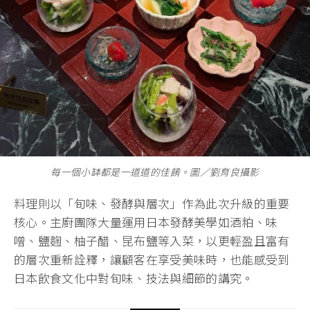
每一個小缽都是一道道的佳餚。圖∕劉育良攝影
料理則以「旬味、發酵與層次」作為此次升級的重要
核心。主廚團隊大量運用日本發酵美學如酒粕、味
噌、鹽麴、柚子醋、昆布鹽等入菜，以更輕盈且富有
的層次重新詮釋，讓顧客在享受美味時，也能感受到
日本飲食文化中對旬味、技法與細節的講究。