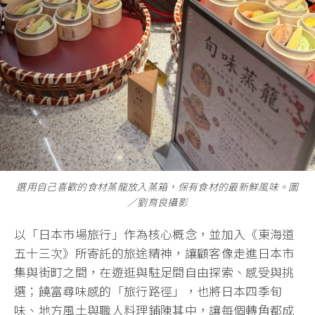
選用自己喜歡的食材蒸龍放入蒸箱，保有食材的最新鮮風味。圖
∕劉育良攝影
以「日本市場旅行」作為核心概念，並加入《東海道
五十三次》所寄託的旅途精神，讓顧客像走進日本市
集與街町之間，在遊逛與駐足間自由探索、感受與挑
選；饒富尋味感的「旅行路徑」，也將日本四季旬
味、地方風土與職人料理鋪陳其中，讓每個轉角都成