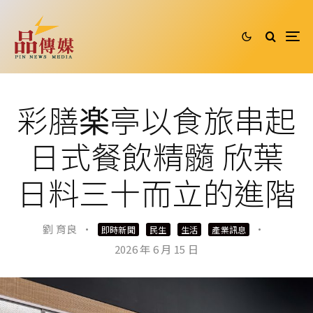
彩膳楽亭以食旅串起
日式餐飲精髓 欣葉
日料三十而立的進階
劉 育良
·
·
即時新聞
民生
生活
產業訊息
2026 年 6 月 15 日