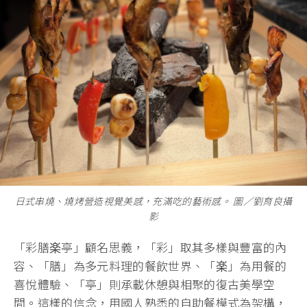
日式串燒、燒烤營造視覺美感，充滿吃的藝術感。 圖∕劉育良攝
影
「彩膳楽亭」顧名思義，「彩」取其多樣與豐富的內
容、「膳」為多元料理的餐飲世界、「楽」為用餐的
喜悅體驗、「亭」則承載休憩與相聚的復古美學空
間。這樣的信念，用國人熟悉的自助餐模式為架構，