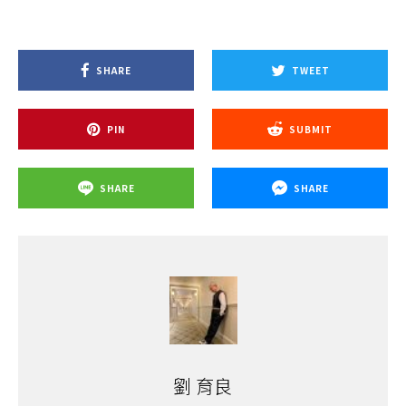
SHARE
TWEET
PIN
SUBMIT
SHARE
SHARE
劉 育良