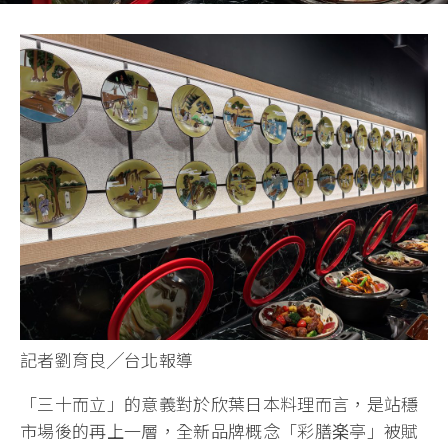
記者劉育良╱台北報導
「三十而立」的意義對於欣葉日本料理而言，是站穩
市場後的再上一層，全新品牌概念「彩膳楽亭」被賦