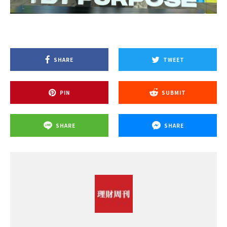
SHARE
TWEET
PIN
SUBMIT
SHARE
SHARE