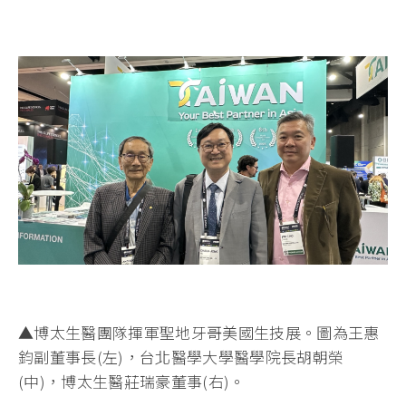
▲博太生醫團隊揮軍聖地牙哥美國生技展。圖為王惠
鈞副董事長(左)，台北醫學大學醫學院長胡朝榮
(中)，博太生醫莊瑞豪董事(右)。