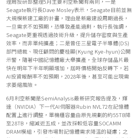
理周投研部整理5月主要利空新聞有兩則，一是
Seagate執行長Dave Mosley表示，Seagate目前並無
大規模新建工廠的計畫，理由是新廠建設周期過長，
一旦需求不如預期，恐導致產能過剩，執行長強調，
Seagate更重視透過技術升級，提升儲存密度與生產
效率，而非單純擴產；二是曾任三星電子半導體(DS)
部門總裁、現任顧問的慶桂顯(Kyung Kye-hyun)公開
示警，隨著中國記憶體廠大舉擴產，全球存儲晶片最
快在明年下半年明顯增加，屆時價格開始反轉下，若
AI投資報酬率不如預期，2028年後，甚至可能出現需
求萎縮風險。
6月利空新聞是SemiAnalysis最新研究報告提及，輝
達（NVIDIA）下一代AI伺服器Rubin NVL72在記憶體
配置上進行調整，單機櫃容量由原先規劃的約55TB降
至28TB，縮減近五成，並改採較低容量SOCAMM
DRAM模組，引發市場對記憶體需求降溫的疑慮；之