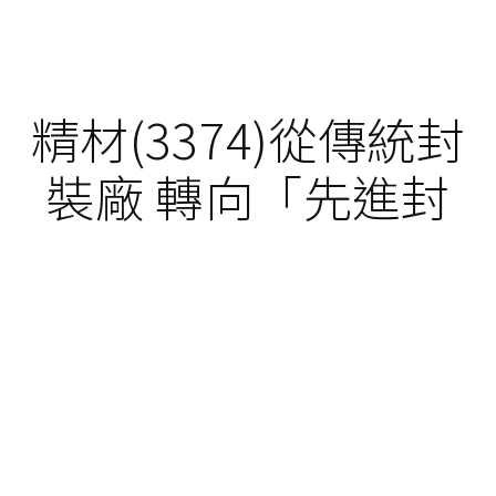
精材(3374)從傳統封
裝廠 轉向「先進封
裝」的受惠股
理財週刊
·
·
2026 年 6 月 24 日
即時新聞
財經