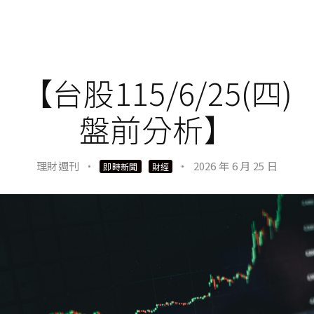
【台股115/6/25(四)
盤前分析】
理財週刊
·
·
2026 年 6 月 25 日
即時新聞
財經