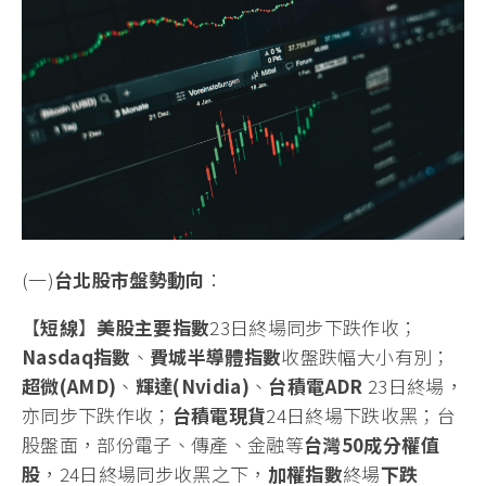
(一)
台北股市盤勢動向
：
【
短線
】
美股主要指數
23日終場同步下跌作收；
Nasdaq
指數
、
費城半導體指數
收盤跌幅大小有別；
超微
(AMD)
、
輝
達(Nvidia)
、
台積電
ADR
23日終場，
亦同步下跌作收；
台積電現貨
24日終場下跌收黑；台
股盤面，部份電子、傳產、金融等
台灣
50
成分權值
股
，24日終場同步收黑之下，
加權指數
終場
下跌