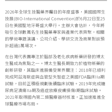
2026年全球生技醫藥界矚目的年度盛事，美國國際生
技展(BIO-International Convention)於6月22日至25
日在美國聖地牙哥盛大舉行。主辦大會估計，今年將
吸引全球數萬名生技醫藥專家與產業代表齊聚，相關
的學術專題演講、公司介紹、學研交流及商業對談預
計超過1萬場次。
在台灣代表團專注於腦部及老化疾病新藥研發的博太
生醫成為焦點之一。博太生醫長期致力於植物新藥的
創新研發，其臨床進展備受業界關注：2018年已順利
完成阿茲海默症與血管型失智症之美國FDA臨床IIa期
試驗，目前正積極規劃後續臨床試驗。2019年完成糖
尿病足潰瘍IIa期及癌症放療皮膚損傷I期臨床試驗。
2021年取得國內第二類醫療器材核准，正加速推進全
球醫療市場布局。