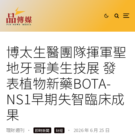
博太生醫團隊揮軍聖
地牙哥美生技展 發
表植物新藥BOTA-
NS1早期失智臨床成
果
理財週刊
·
·
2026 年 6 月 25 日
即時新聞
財經