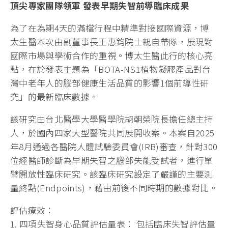
頂尖專家團隊領軍 發表早期失智前導臨床成果
為了在為期4天的滿檔行程中精準對接國際資源，博
太生醫本次由副董事長王惠鈞院士親自帶隊，展現對
國際市場與學術合作的重視。博太生醫此行的核心亮
點，在於發表主題為「BOTA-NS1植物凝膠產品對台
灣中老年人的腦部健康生活品質的影響1個前導性研
究」的最新臨床數據。
該研究由台北醫學大學醫學院胡朝榮院長擔任總主持
人，於國內四家大型醫院共同展開收案。本案自2025
年8月通過各醫院人體試驗委員會(IRB)審查，針對300
位經醫師診斷為早期失智之腦部失能受試者，進行單
臂開放性臨床研究。該臨床研究設定了嚴謹的主要測
量終點(Endpoints)，藉由前後不同時期的數據對比。
評估療效：
1. 四項失智身心品質評估量表： 包括臨床失智評估量