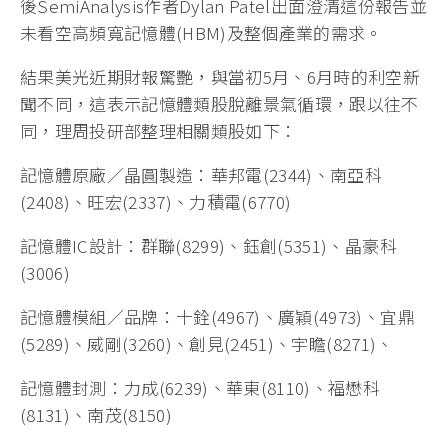
後SemiAnalysis作者Dylan Patel出面澄清這份報告並
未看空高頻寬記憶體(HBM)及整個產業的需求。
結果美光近期財報驚艷，與當初5月、6月時的利空新
聞不同，這表示記憶體類股脫離景氣循環，跟以往不
同，理周投研部整理相關類股如下：
記憶體原廠／晶圓製造：華邦電(2344)、南亞科
(2408)、旺宏(2337)、力積電(6770)
記憶體IC設計：群聯(8299)、鈺創(5351)、晶豪科
(3006)
記憶體模組／品牌：十銓(4967)、廣穎(4973)、宜鼎
(5289)、威剛(3260)、創見(2451)、宇瞻(8271)、
記憶體封測：力成(6239)、華東(8110)、福懋科
(8131)、南茂(8150)