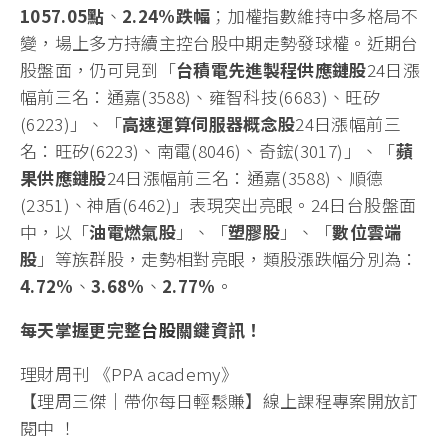
1057.05
點
、
2.24%
跌
幅
；加權指數維持中多格局不
變，場上多方持續主控台股中期走勢發球權。近期台
股盤面，仍可見到「
台積電先進製程供應鏈股
24日漲
幅前三名：通嘉(3588)、雍智科技(6683)、旺矽
(6223)」、「
高速運算伺服器概念股
24日漲幅前三
名：旺矽(6223)、南電(8046)、奇鋐(3017)」、「
蘋
果供應鏈股
24日漲幅前三名：通嘉(3588)、順德
(2351)、神盾(6462)」表現突出亮眼。24日台股盤面
中，以「
油電燃氣股
」、「
塑膠股
」、「
數位雲端
股
」等族群股，走勢相對亮眼，類股漲跌幅分別為：
4.72%
、
3.68%
、
2.77%
。
每天掌握更完整
台股
關鍵資訊！
理財周刊 《PPA academy》
【理周三傑｜帶你每日輕鬆賺】線上課程專案開放訂
閱中 ！