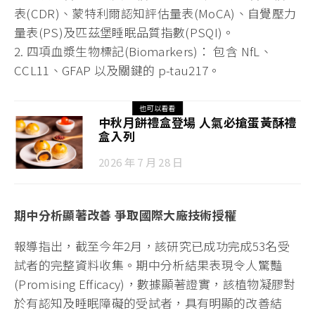
表(CDR)、蒙特利爾認知評估量表(MoCA)、自覺壓力
量表(PS)及匹茲堡睡眠品質指數(PSQI)。
2. 四項血漿生物標記(Biomarkers)： 包含 NfL、
CCL11、GFAP 以及關鍵的 p-tau217。
也可以看看
中秋月餅禮盒登場 人氣必搶蛋黃酥禮
盒入列
2026 年 7 月 28 日
期中分析顯著改善 爭取國際大廠技術授權
報導指出，截至今年2月，該研究已成功完成53名受
試者的完整資料收集。期中分析結果表現令人驚豔
(Promising Efficacy)，數據顯著證實，該植物凝膠對
於有認知及睡眠障礙的受試者，具有明顯的改善結