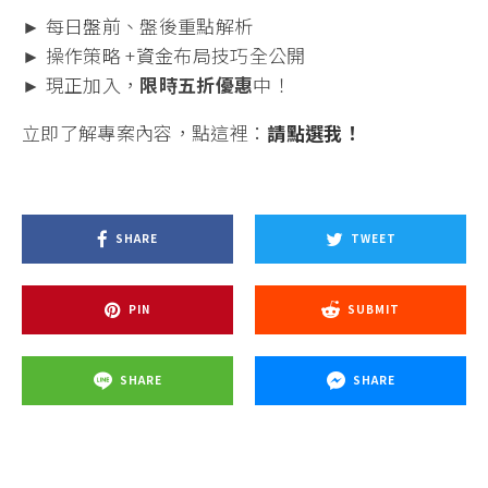
► 每日
盤前
、盤後重點解析
► 操作策略 +
資金
布局技巧全公開
► 現正加入，
限時五折優惠
中！
立即了解專案內容，點這裡：
請點選我！
SHARE
TWEET
PIN
SUBMIT
SHARE
SHARE