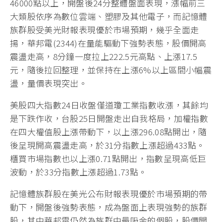
46000點以上，開盤後24分整體盤面表現，漲幅前三
大類股依序為數位雲端、塑膠及其他電子，而記憶體
族群股受美光財報表現優於市場預期，幾乎全面走
揚，華邦電(2344)在量能驅動下強勢表態，股價開高
震盪走高，8分鐘一度拉上222.5元高點、上漲17.5
元，隨後拉回整理，並保持在上漲6%以上區間小幅震
盪，量價表現突出。
美股四大指數24日收盤僅道瓊工業指數收漲，其餘均
是下跌作收，台股25日開盤走出自我格局，加權指數
在四大權值股上漲帶動下，以上漲296.08點開出，隨
後呈現開高震盪走高，於31分指數上漲超過433點。
櫃買市場指數也以上漲0.71點開出，指數呈現高低巨
波動，於33分指數上漲超過1.73點。
記憶體族群股在美光公布財報表現優於市場預期的帶
動下，開盤後強勢表態，成為盤面上表現強勢的族群
股，其中華邦電仍然為族群中最吸金的個股，股價開