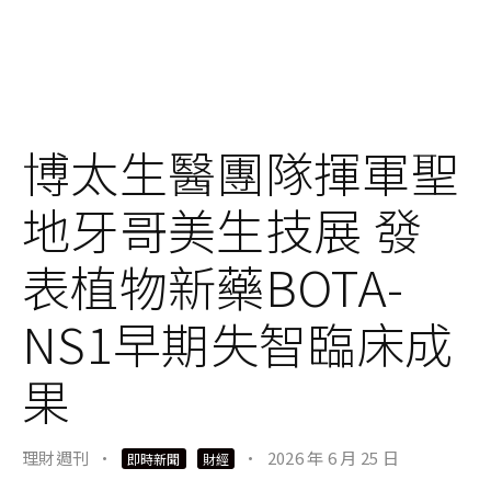
博太生醫團隊揮軍聖
地牙哥美生技展 發
表植物新藥BOTA-
NS1早期失智臨床成
果
理財週刊
·
·
2026 年 6 月 25 日
即時新聞
財經