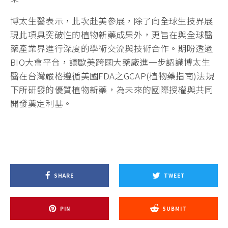
博太生醫表示，此次赴美參展，除了向全球生技界展
現此項具突破性的植物新藥成果外，更旨在與全球醫
藥產業界進行深度的學術交流與技術合作。期盼透過
BIO大會平台，讓歐美跨國大藥廠進一步認識博太生
醫在台灣嚴格遵循美國FDA之GCAP(植物藥指南)法規
下所研發的優質植物新藥，為未來的國際授權與共同
開發奠定利基。
SHARE
TWEET
PIN
SUBMIT