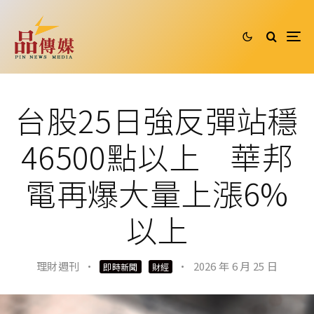
台股25日強反彈站穩
46500點以上 華邦
電再爆大量上漲6%
以上
理財週刊
·
·
2026 年 6 月 25 日
即時新聞
財經