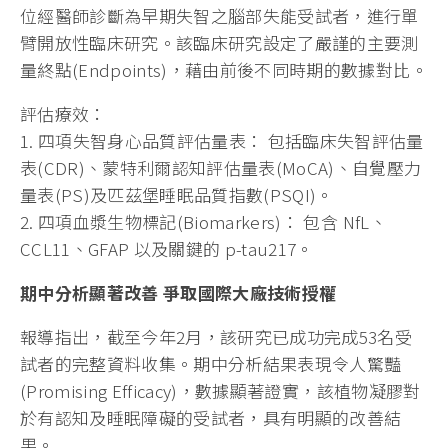
位經醫師診斷為早期失智之腦部失能受試者，進行單
臂開放性臨床研究。該臨床研究設定了嚴謹的主要測
量終點(Endpoints)，藉由前後不同時期的數據對比。
評估療效：
1. 四項失智身心品質評估量表： 包括臨床失智評估量
表(CDR)、蒙特利爾認知評估量表(MoCA)、自覺壓力
量表(PS)及匹茲堡睡眠品質指數(PSQI)。
2. 四項血漿生物標記(Biomarkers)： 包含 NfL、
CCL11、GFAP 以及關鍵的 p-tau217。
期中分析顯著改善 爭取國際大廠技術授權
報導指出，截至今年2月，該研究已成功完成53名受
試者的完整資料收集。期中分析結果表現令人驚豔
(Promising Efficacy)，數據顯著證實，該植物凝膠對
於有認知及睡眠障礙的受試者，具有明顯的改善結
果。