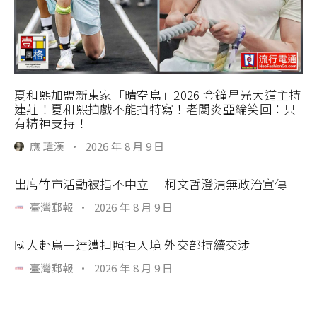
夏和熙加盟新東家「晴空鳥」2026 金鐘星光大道主持
連莊！夏和熙拍戲不能拍特寫！老闆炎亞綸笑回：只
有精神支持！
應 瑋漢
·
2026 年 8 月 9 日
出席竹市活動被指不中立 柯文哲澄清無政治宣傳
臺灣郵報
·
2026 年 8 月 9 日
國人赴烏干達遭扣照拒入境 外交部持續交涉
臺灣郵報
·
2026 年 8 月 9 日