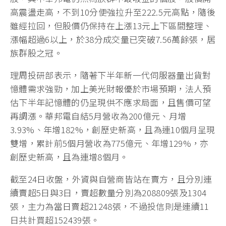
高震盪走高，不到10分便強拉升至222.5元高點，隨後
雖經拉回，但股價仍保持在上漲13元上下區間整理、
漲幅超過6以上，於38分成交量已突破7.56萬餘張，居
族群股之冠。
理周投研部表示，隨著下半年新一代伺服器量出貨對
憶體需求強勁，加上美光財報優於市場預期，法人預
估下半年記憶體的仍呈現供不應求局面，且售價可望
再調漲。華邦電自結5月營收為200億元、月增
3.93%、年增182%，創歷史新高，且為連10個月呈現
雙增，累計前5個月營收為775億元、年增129%，亦
創歷史新高，且為連增8個月。
截至24日收盤，外資與自營商皆站在賣方，且分別連
續賣超5日與3日，賣超數量分別為208809張及1304
張，主力為當日賣超21248張，不過投信則是連續11
日共計買超152439張。