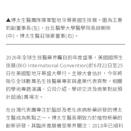
▲博太生醫團隊揮軍聖地牙哥美國生技展。圖為王惠
鈞副董事長(左)，台北醫學大學醫學院長胡朝榮
(中)，博太生醫莊瑞豪董事(右)。
2026年全球生技醫藥界矚目的年度盛事，美國國際生
技展(BIO-International Convention)於6月22日至25
日在美國聖地牙哥盛大舉行。主辦大會估計，今年將
吸引全球數萬名生技醫藥專家與產業代表齊聚，相關
的學術專題演講、公司介紹、學研交流及商業對談預
計超過1萬場次。
在台灣代表團專注於腦部及老化疾病新藥研發的博太
生醫成為焦點之一。博太生醫長期致力於植物新藥的
創新研發，其臨床進展備受業界關注：2018年已順利