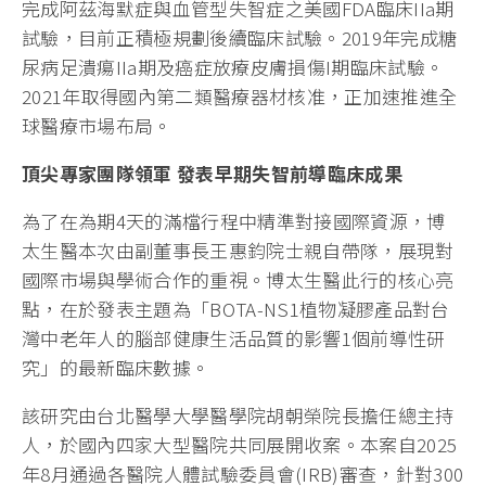
完成阿茲海默症與血管型失智症之美國FDA臨床IIa期
試驗，目前正積極規劃後續臨床試驗。2019年完成糖
尿病足潰瘍IIa期及癌症放療皮膚損傷I期臨床試驗。
2021年取得國內第二類醫療器材核准，正加速推進全
球醫療市場布局。
頂尖專家團隊領軍 發表早期失智前導臨床成果
為了在為期4天的滿檔行程中精準對接國際資源，博
太生醫本次由副董事長王惠鈞院士親自帶隊，展現對
國際市場與學術合作的重視。博太生醫此行的核心亮
點，在於發表主題為「BOTA-NS1植物凝膠產品對台
灣中老年人的腦部健康生活品質的影響1個前導性研
究」的最新臨床數據。
該研究由台北醫學大學醫學院胡朝榮院長擔任總主持
人，於國內四家大型醫院共同展開收案。本案自2025
年8月通過各醫院人體試驗委員會(IRB)審查，針對300