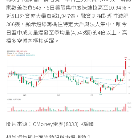
家數差為負545，5日籌碼集中度快速拉高至10.94%。
近5日外資亦大舉買超1,947張，融資則相對理性減肥
366張，顯示短線籌碼往特定大戶與法人集中。唯今
日盤中成交量爆發至季均量(4,543張)的4倍以上，高
檔多空博弈極其活躍。
圖片來源：CMoney雷虎(8033) K線圖
想掌握每期封面強勢股與市場趨勢？