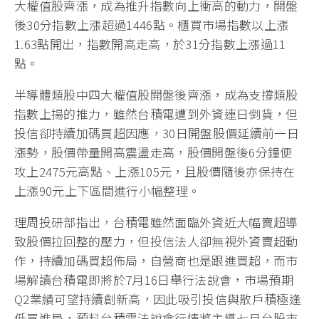
開盤後21分整體盤面表現，漲幅前三大類股依序為塑
膠、玻璃及半導體，而半導體類股中台積電(2330)市
場看好Q2法說會表現，股價開盤帶量走高，開盤6分
鐘拉上2475元高點、上漲105元，隨後雖拉回整理，
但股價多保持在上漲90元上下區間進行小幅震盪，成
為支撐指數上漲的重要力道。
美股四大指數29日收盤全面收漲，其中道瓊工業指數
續創歷史新高，台積電ADR與輝達股價均以大漲作
收，其中台積電ADR收盤強勢上漲5.26%，台股開盤
以上漲165.9點開出，且台積電亦帶量走高，與其餘三
大權值股齊漲，成為推升指數向上衝高的動力，開盤
後30分指數上漲超過1446點。櫃買市場指數以上漲
1.63點開出，指數開高走高，於31分指數上漲過11
點。
半導體類股中四大權值股開盤後齊漲，成為支撐類股
指數上揚的推力，雖然台積電遭到外資連日倒貨，但