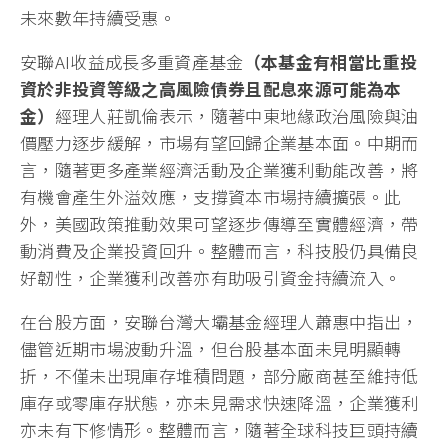
未來數年持續受惠。
安聯AI收益成長多重資產基金
（本基金有相當比重投
資於非投資等級之高風險債券且配息來源可能為本
金）
經理人莊凱倫表示，隨著中東地緣政治風險與油
價壓力逐步緩解，市場有望回歸企業基本面。中期而
言，隨著更多產業經濟活動及企業獲利動能改善，將
有機會產生外溢效應，支撐資本市場持續擴張。此
外，美國政策推動效果可望逐步傳導至實體經濟，帶
動消費及企業投資回升。整體而言，科技股仍具備良
好韌性，企業獲利改善亦有助吸引資金持續流入。
在台股方面，安聯台灣大壩基金經理人蕭惠中指出，
儘管近期市場波動升溫，但台股基本面未見明顯轉
折，不僅未出現庫存堆積問題，部分廠商甚至維持低
庫存或零庫存狀態，亦未見需求快速降溫，企業獲利
亦未有下修情形。整體而言，隨著全球科技巨頭持續