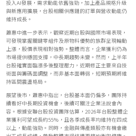
投入AI發展，需求動能依舊強勁，加上產品規格升級
與新應用擴展，台股相關供應鏈的訂單與營收動能仍
維持成長。
蕭惠中進一步表示，觀察近期台股與國際市場表現，
可發現掌握關鍵零組件及原物料優勢的族群呈現輪動
上漲，股價表現相對強勢。整體而言，企業獲利仍為
市場提供穩固支撐，中長期趨勢未變。然而，上半年
台股確實面臨漲多後整理壓力，近期修正主要來自技
術面與籌碼面調整，而非基本面轉弱，短期預期將維
持區間震盪格局。
展望後市，蕭惠中指出，台股基本面仍偏多，團隊持
續看好中長期投資機會，後續可關注企業法說會內
容。根據安聯台股投資團隊估算，2026年台股整體企
業獲利可望成長約55%，且各季成長率均維持在四成
以上，動能強勁。同時，金融與傳產類股亦有機會繳
出正成長成績，帶動整體市場結構更趨均衡與健康。