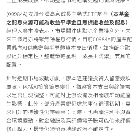
(00984A)安聯台灣高息成長主動式ETF基金
（本基金
之配息來源可能為收益平準金且無保證收益及配息）
經理人廖本隆表示，市場關注焦點除企業獲利外，未
來三個月亦將聚焦除權息行情。目前00984A的產業配
置偏向AI供應鏈與半導體資本支出循環，並搭配金融
股提升穩定性，整體策略呈現「成長＋防禦」兼具的
配置。
針對近期市場波動加劇，廖本隆建議投資人留意幾項
風險，包括AI投資節奏變化，觀察資本支出與終端需
求是否出現調整，可能對上游設備及相關族群動能產
生影響；此外，部分產業鏈仍處於庫存循環初期，需
求回升的持續性仍待觀察；同時，也需關注利率與資
金環境變動，對金融股及高評價電子股可能帶來評價
修正壓力，最後仍須留意地緣政治不確定性。