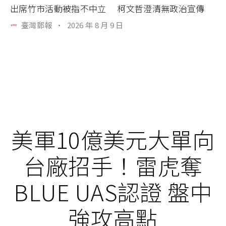
出席竹市活動被指不中立 柯文哲澄清無政治宣傳
臺灣郵報
·
2026 年 8 月 9 日
美軍10億美元大單向
台廠招手！雷虎奪
BLUE UAS認證 盤中
強攻高點