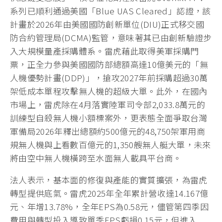
系列已順利通過美國「Blue UAS Cleared」認證，該
計畫於2026年由美國國防創新單位(DIU)正式移交國
防合約管理局(DCMA)監管，意味著其已由創新驗證步
入大規模量產採購體系。雷虎藉此取得美軍採購門
票，正全力參與美國國防部總額高達10億美元的「無
人機優勢計畫(DDP)」，搶攻2027年前採購超過30萬
架低成本單程攻擊無人機的超級大單。此外，在國內
市場上，雷虎除在4月落實陸軍司令部2,033.8萬元的
訓練型自殺無人機小額標案外，更表態全面爭取台灣
軍備局2026年釋出總額約500億元的48,750架軍用商
規無人機與上看數百億元的1,350艘無人艇大單，未來
將由空中無人機橫跨至水面無人載具平台商。
法人表示，基本面的修復與產能的實質擴張，為雷虎
轉型提供底氣。雷虎2025年全年累計營收達14.167億
元、年增13.78%，全年EPS為0.58元，儘管第四季因
費用與轉型投入導致單季EPS虧損0.15元，但進入