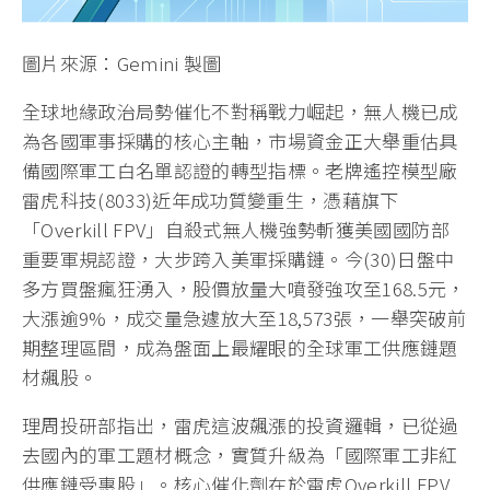
圖片來源：Gemini 製圖
全球地緣政治局勢催化不對稱戰力崛起，無人機已成
為各國軍事採購的核心主軸，市場資金正大舉重估具
備國際軍工白名單認證的轉型指標。老牌遙控模型廠
雷虎科技(8033)近年成功質變重生，憑藉旗下
「Overkill FPV」自殺式無人機強勢斬獲美國國防部
重要軍規認證，大步跨入美軍採購鏈。今(30)日盤中
多方買盤瘋狂湧入，股價放量大噴發強攻至168.5元，
大漲逾9%，成交量急遽放大至18,573張，一舉突破前
期整理區間，成為盤面上最耀眼的全球軍工供應鏈題
材飆股。
理周投研部指出，雷虎這波飆漲的投資邏輯，已從過
去國內的軍工題材概念，實質升級為「國際軍工非紅
供應鏈受惠股」。核心催化劑在於雷虎Overkill FPV