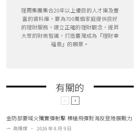
理周集團集合20年以上優良的人才庫及豐
富的資料庫，要為700萬個家庭提供良好
的理財服務，建立正確的理財觀念，提昇
大眾的財商智識，打造臺灣成為『理財幸
福島』的願景。
有關的
金防部要域火殲實彈射擊 標槍飛彈對海反登陸展戰力
商傳媒
·
2026 年 8 月 9 日