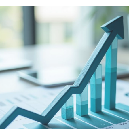
PIN
SUBMIT
SHARE
SHARE
【台股115/6/30(二)
盤前分析】
理財週刊
·
·
2026 年 6 月 30 日
即時新聞
財經