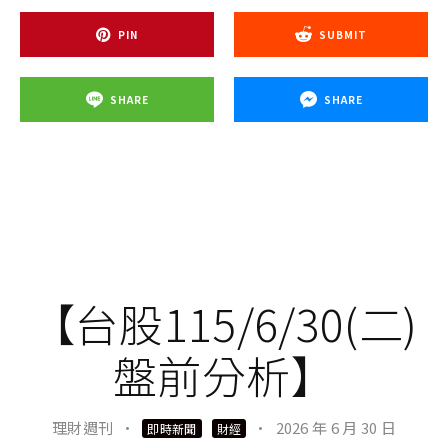
理周投研部表示，以台積電30日盤中股價2455元計
算，股價已重新站上所有均線之上，且自5日線至月
線乖離率在1.8%至2.72%的偏低區間內，目前股價處
於低檔位檔，於股價拉回時都是逢低佈局的買點，且
分批買進，後續有機會搭上台積電法說會行情。
SHARE
TWEET