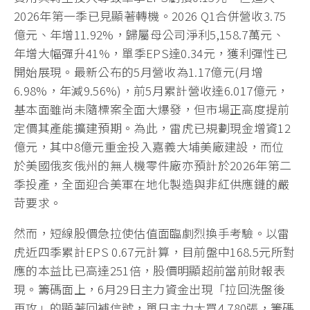
2026年第一季已見顯著轉機。2026 Q1合併營收3.75
億元、年增11.92%，歸屬母公司淨利5,158.7萬元、
年增大幅彈升41%，單季EPS達0.34元，獲利彈性已
開始展現。最新公布的5月營收為1.17億元(月增
6.98%，年減9.56%)，前5月累計營收達6.017億元，
基本面雖尚未隨標案全面大爆發，但市場正高度提前
定價其產能擴建預期。為此，雷虎已規劃現金增資12
億元，其中8億元重金投入嘉義大埔美廠建設，而位
於美國俄亥俄州的無人機零件廠亦預計於2026年第二
季投產，全面迎合美軍在地化製造與非紅供應鏈的嚴
苛要求。
然而，短線股價急拉使估值面臨劇烈換手考驗。以雷
虎近四季累計EPS 0.67元計算，目前盤中168.5元所對
應的本益比已高達251倍，股價明顯超前當前財報表
現。籌碼面上，6月29日主力資金出現「拉回洗盤後
再攻」的顯著回補信號，單日主力大買4,780張，籌碼