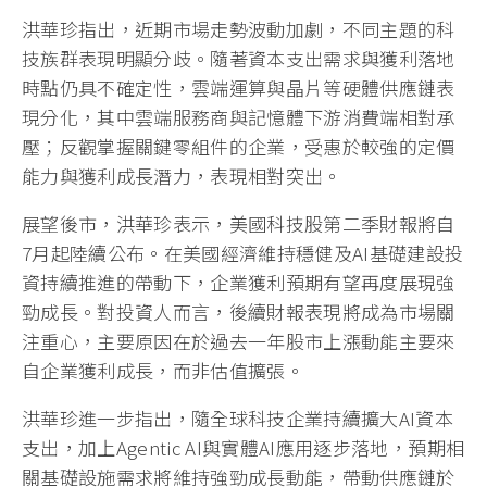
洪華珍指出，近期市場走勢波動加劇，不同主題的科
技族群表現明顯分歧。隨著資本支出需求與獲利落地
時點仍具不確定性，雲端運算與晶片等硬體供應鏈表
現分化，其中雲端服務商與記憶體下游消費端相對承
壓；反觀掌握關鍵零組件的企業，受惠於較強的定價
能力與獲利成長潛力，表現相對突出。
展望後市，洪華珍表示，美國科技股第二季財報將自
7月起陸續公布。在美國經濟維持穩健及AI基礎建設投
資持續推進的帶動下，企業獲利預期有望再度展現強
勁成長。對投資人而言，後續財報表現將成為市場關
注重心，主要原因在於過去一年股市上漲動能主要來
自企業獲利成長，而非估值擴張。
洪華珍進一步指出，隨全球科技企業持續擴大AI資本
支出，加上Agentic AI與實體AI應用逐步落地，預期相
關基礎設施需求將維持強勁成長動能，帶動供應鏈於