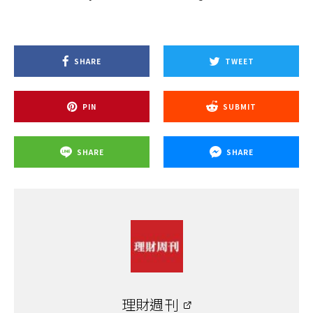
SHARE
TWEET
PIN
SUBMIT
SHARE
SHARE
理財週刊