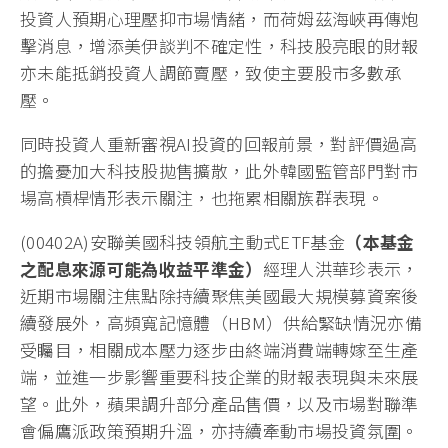
投資人預期心理壓抑市場情緒，而荷姆茲海峽再傳炮
擊消息，增添美伊談判不確定性，科技股亮眼的財報
亦未能抵銷投資人調節賣壓，致使主要股市多數承
壓。
同時投資人重新審視AI投資的回報前景，對評價過高
的擔憂加大科技股拋售擴散，此外韓國監管部門對市
場高槓桿情形表示關注，也拖累相關族群表現。
(00402A)安聯美國科技領航主動式ETF基金
（本基金
之配息來源可能為收益平準金）
經理人洪華珍表示，
近期市場關注焦點除持續聚焦美國最大規模募資案後
續發展外，高頻寬記憶體（HBM）供給緊缺情況亦備
受矚目，相關成本壓力逐步由終端消費端轉嫁至生產
端，並進一步影響重要科技企業的財報表現與未來展
望。此外，蘋果調升部分產品售價，以及市場對聯準
會偏鷹派政策預期升溫，亦持續牽動市場投資氛圍。