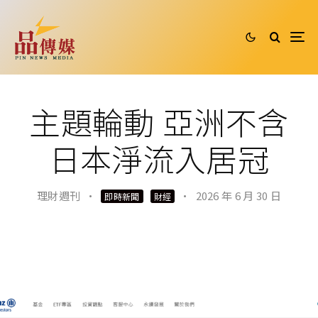
主題輪動 亞洲不含
日本淨流入居冠
理財週刊
·
·
2026 年 6 月 30 日
即時新聞
財經