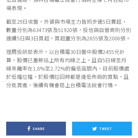
投信卻持續加碼買超因應，30日開盤股價延續前一日
漲勢，股價帶量開高震盪走高，股價開盤後6分鐘便
攻上2475元高點、上漲105元，且股價隨後亦保持在
上漲90元上下區間進行小幅整理。
理周投研部指出，台積電雖然面臨外資近大幅賣超導
致股價拉回整的壓力，但投信法人卻無視外資賣超動
作，持續加碼買超佈局，自營商也是跟進買超，而市
場解讀台積電即將於7月16日舉行法說會，市場預期
Q2業績可望持續創新高，因此吸引投信與散戶積極逢
低買進局，預料台積電法說會行情將主導七月台股市
場表現。
截至29日收盤，外資與市場主力皆同步連5日賣超，
數量分別為63473張及51920張，投信與自營商則分別
連續5日與3日買超，買超量分別為2655張及2006張。