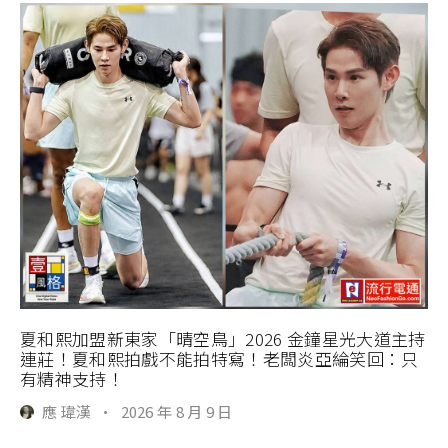
夏和熙加盟新東家「晴空鳥」2026 金鐘星光大道主持
連莊！夏和熙拍戲不能拍特寫！老闆炎亞綸笑回：只
有精神支持！
應 瑋漢
·
2026 年 8 月 9 日