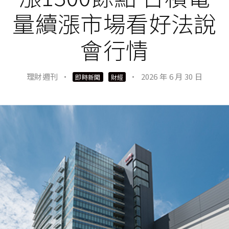
量續漲市場看好法說
會行情
理財週刊
·
·
2026 年 6 月 30 日
即時新聞
財經