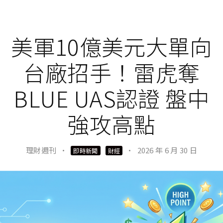
美軍10億美元大單向
台廠招手！雷虎奪
BLUE UAS認證 盤中
強攻高點
理財週刊
·
·
2026 年 6 月 30 日
即時新聞
財經