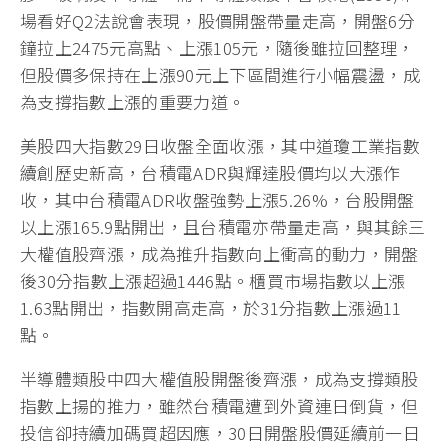
場看好Q2法說會表現，股價開盤帶量走高，開盤6分
鐘拉上2475元高點、上漲105元，隨後雖拉回整理，
但股價多保持在上漲90元上下區間進行小幅震盪，成
為支撐指數上漲的重要力道。
美股四大指數29日收盤全面收漲，其中道瓊工業指數
續創歷史新高，台積電ADR與輝達股價均以大漲作
收，其中台積電ADR收盤強勢上漲5.26%，台股開盤
以上漲165.9點開出，且台積電亦帶量走高，與其餘三
大權值股齊漲，成為推升指數向上衝高的動力，開盤
後30分指數上漲超過1446點。櫃買市場指數以上漲
1.63點開出，指數開高走高，於31分指數上漲過11
點。
半導體類股中四大權值股開盤後齊漲，成為支撐類股
指數上揚的推力，雖然台積電遭到外資連日倒貨，但
投信卻持續加碼買超因應，30日開盤股價延續前一日