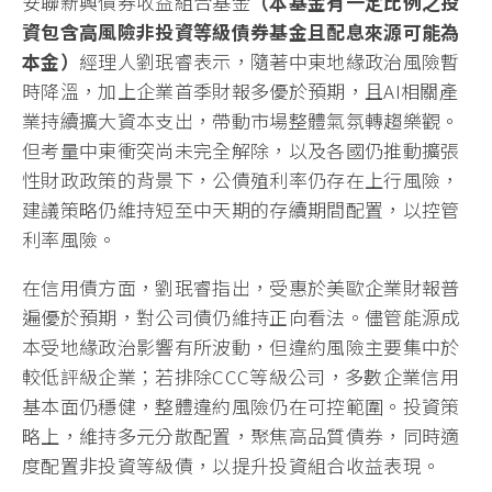
安聯新興債券收益組合基金
（本基金有一定比例之投
資包含高風險非投資等級債券基金且配息來源可能為
本金）
經理人劉珉睿表示，隨著中東地緣政治風險暫
時降溫，加上企業首季財報多優於預期，且AI相關產
業持續擴大資本支出，帶動市場整體氣氛轉趨樂觀。
但考量中東衝突尚未完全解除，以及各國仍推動擴張
性財政政策的背景下，公債殖利率仍存在上行風險，
建議策略仍維持短至中天期的存續期間配置，以控管
利率風險。
在信用債方面，劉珉睿指出，受惠於美歐企業財報普
遍優於預期，對公司債仍維持正向看法。儘管能源成
本受地緣政治影響有所波動，但違約風險主要集中於
較低評級企業；若排除CCC等級公司，多數企業信用
基本面仍穩健，整體違約風險仍在可控範圍。投資策
略上，維持多元分散配置，聚焦高品質債券，同時適
度配置非投資等級債，以提升投資組合收益表現。