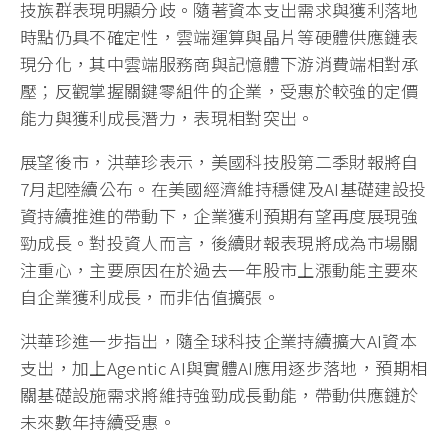
技族群表現明顯分歧。隨著資本支出需求與獲利落地
時點仍具不確定性，雲端運算與晶片等硬體供應鏈表
現分化，其中雲端服務商與記憶體下游消費端相對承
壓；反觀掌握關鍵零組件的企業，受惠於較強的定價
能力與獲利成長潛力，表現相對突出。
展望後市，洪華珍表示，美國科技股第二季財報將自
7月起陸續公布。在美國經濟維持穩健及AI基礎建設投
資持續推進的帶動下，企業獲利預期有望再度展現強
勁成長。對投資人而言，後續財報表現將成為市場關
注重心，主要原因在於過去一年股市上漲動能主要來
自企業獲利成長，而非估值擴張。
洪華珍進一步指出，隨全球科技企業持續擴大AI資本
支出，加上Agentic AI與實體AI應用逐步落地，預期相
關基礎設施需求將維持強勁成長動能，帶動供應鏈於
未來數年持續受惠。