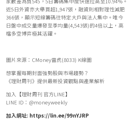
家數差為負545，5日籌碼集中度快速拉高至10.94%。
近5日外資亦大舉買超1,947張，融資則相對理性減肥
366張，顯示短線籌碼往特定大戶與法人集中。唯今
日盤中成交量爆發至季均量(4,543張)的4倍以上，高
檔多空博弈極其活躍。
圖片來源：CMoney雷虎(8033) K線圖
想掌握每期封面強勢股與市場趨勢？
《理財周刊》提供最新投資觀點與產業解析
加入【理財周刊 官方LINE】
LINE ID：@moneyweekly
加入網址:
https://lin.ee/99nYJRP