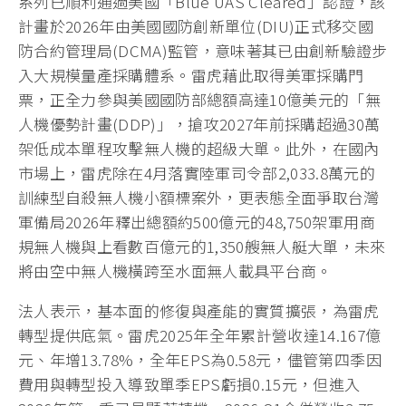
系列已順利通過美國「Blue UAS Cleared」認證，該
計畫於2026年由美國國防創新單位(DIU)正式移交國
防合約管理局(DCMA)監管，意味著其已由創新驗證步
入大規模量產採購體系。雷虎藉此取得美軍採購門
票，正全力參與美國國防部總額高達10億美元的「無
人機優勢計畫(DDP)」，搶攻2027年前採購超過30萬
架低成本單程攻擊無人機的超級大單。此外，在國內
市場上，雷虎除在4月落實陸軍司令部2,033.8萬元的
訓練型自殺無人機小額標案外，更表態全面爭取台灣
軍備局2026年釋出總額約500億元的48,750架軍用商
規無人機與上看數百億元的1,350艘無人艇大單，未來
將由空中無人機橫跨至水面無人載具平台商。
法人表示，基本面的修復與產能的實質擴張，為雷虎
轉型提供底氣。雷虎2025年全年累計營收達14.167億
元、年增13.78%，全年EPS為0.58元，儘管第四季因
費用與轉型投入導致單季EPS虧損0.15元，但進入