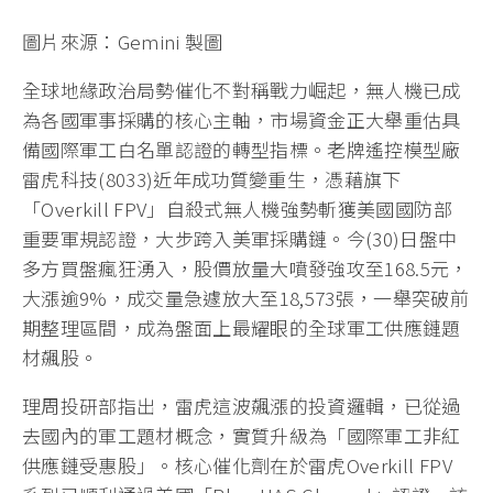
圖片來源：Gemini 製圖
全球地緣政治局勢催化不對稱戰力崛起，無人機已成
為各國軍事採購的核心主軸，市場資金正大舉重估具
備國際軍工白名單認證的轉型指標。老牌遙控模型廠
雷虎科技(8033)近年成功質變重生，憑藉旗下
「Overkill FPV」自殺式無人機強勢斬獲美國國防部
重要軍規認證，大步跨入美軍採購鏈。今(30)日盤中
多方買盤瘋狂湧入，股價放量大噴發強攻至168.5元，
大漲逾9%，成交量急遽放大至18,573張，一舉突破前
期整理區間，成為盤面上最耀眼的全球軍工供應鏈題
材飆股。
理周投研部指出，雷虎這波飆漲的投資邏輯，已從過
去國內的軍工題材概念，實質升級為「國際軍工非紅
供應鏈受惠股」。核心催化劑在於雷虎Overkill FPV