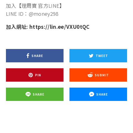
加入【理周寶 官方LINE】
LINE ID：@money298
加入網址:
https://lin.ee/VXU0tQC
SHARE
TWEET
PIN
SUBMIT
SHARE
SHARE