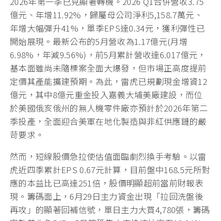
2026年第一季已見顯著轉機。2026 Q1合併營收3.75
億元、年增11.92%，歸屬母公司淨利5,158.7萬元、
年增大幅彈升41%，單季EPS達0.34元，獲利彈性已
開始展現。最新公布的5月營收為1.17億元(月增
6.98%，年減9.56%)，前5月累計營收達6.017億元，
基本面雖尚未隨標案全面大爆發，但市場正高度提前
定價其產能擴建預期。為此，雷虎已規劃現金增資12
億元，其中8億元重金投入嘉義大埔美廠建設，而位
於美國俄亥俄州的無人機零件廠亦預計於2026年第二
季投產，全面迎合美軍在地化製造與非紅供應鏈的嚴
苛要求。
然而，短線股價急拉使估值面臨劇烈換手考驗。以雷
虎近四季累計EPS 0.67元計算，目前盤中168.5元所對
應的本益比已高達251倍，股價明顯超前當前財報表
現。籌碼面上，6月29日主力資金出現「拉回洗盤後
再攻」的顯著回補信號，單日主力大買4,780張，籌碼