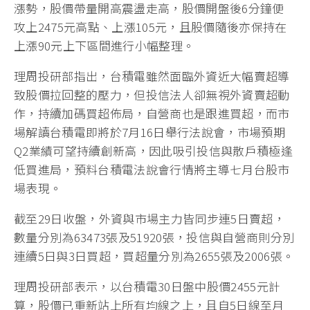
漲勢，股價帶量開高震盪走高，股價開盤後6分鐘便
攻上2475元高點、上漲105元，且股價隨後亦保持在
上漲90元上下區間進行小幅整理。
理周投研部指出，台積電雖然面臨外資近大幅賣超導
致股價拉回整的壓力，但投信法人卻無視外資賣超動
作，持續加碼買超佈局，自營商也是跟進買超，而市
場解讀台積電即將於7月16日舉行法說會，市場預期
Q2業績可望持續創新高，因此吸引投信與散戶積極逢
低買進局，預料台積電法說會行情將主導七月台股市
場表現。
截至29日收盤，外資與市場主力皆同步連5日賣超，
數量分別為63473張及51920張，投信與自營商則分別
連續5日與3日買超，買超量分別為2655張及2006張。
理周投研部表示，以台積電30日盤中股價2455元計
算，股價已重新站上所有均線之上，且自5日線至月