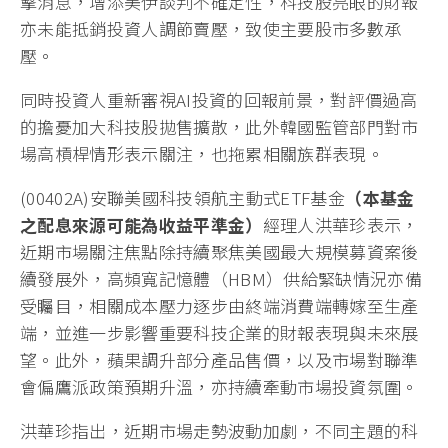
擊消息，增添美伊談判不確定性，科技股亮眼的財報
亦未能抵銷投資人調節賣壓，致使主要股市多數承
壓。
同時投資人重新審視AI投資的回報前景，對評價過高
的擔憂加大科技股拋售擴散，此外韓國監管部門對市
場高槓桿情形表示關注，也拖累相關族群表現。
(00402A)安聯美國科技領航主動式ETF基金
（本基金
之配息來源可能為收益平準金）
經理人洪華珍表示，
近期市場關注焦點除持續聚焦美國最大規模募資案後
續發展外，高頻寬記憶體（HBM）供給緊缺情況亦備
受矚目，相關成本壓力逐步由終端消費端轉嫁至生產
端，並進一步影響重要科技企業的財報表現與未來展
望。此外，蘋果調升部分產品售價，以及市場對聯準
會偏鷹派政策預期升溫，亦持續牽動市場投資氛圍。
洪華珍指出，近期市場走勢波動加劇，不同主題的科