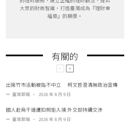
的理財服務，建立正確的理財觀念，提昇
大眾的財商智識，打造臺灣成為『理財幸
福島』的願景。
有關的
出席竹市活動被指不中立 柯文哲澄清無政治宣傳
臺灣郵報
·
2026 年 8 月 9 日
國人赴烏干達遭扣照拒入境 外交部持續交涉
臺灣郵報
·
2026 年 8 月 9 日