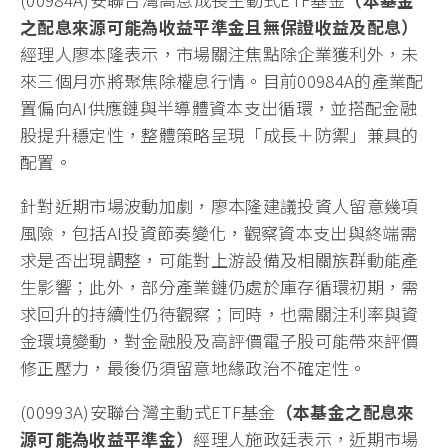
之配息來源可能為收益平準金且無保證收益及配息）
經理人廖本隆表示，市場關注焦點除企業獲利外，未
來三個月亦將聚焦除權息行情。目前00984A的產業配
置偏向AI供應鏈與半導體資本支出循環，並搭配金融
股提升穩定性，整體策略呈現「成長＋防禦」兼具的
配置。
針對近期市場波動加劇，廖本隆建議投資人留意幾項
風險，包括AI投資節奏變化，觀察資本支出與終端需
求是否出現調整，可能對上游設備及相關族群動能產
生影響；此外，部分產業鏈仍處於庫存循環初期，需
求回升的持續性仍待觀察；同時，也需關注利率與資
金環境變動，對金融股及高評價電子股可能帶來評價
修正壓力，最後仍須留意地緣政治不確定性。
(00993A)安聯台灣主動式ETF基金
（本基金之配息來
源可能為收益平準金）
經理人施政廷表示，近期市場