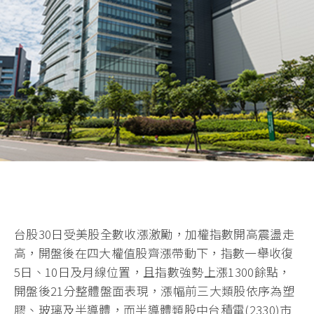
台股30日受美股全數收漲激勵，加權指數開高震盪走
高，開盤後在四大權值股齊漲帶動下，指數一舉收復
5日、10日及月線位置，且指數強勢上漲1300餘點，
開盤後21分整體盤面表現，漲幅前三大類股依序為塑
膠、玻璃及半導體，而半導體類股中台積電(2330)市