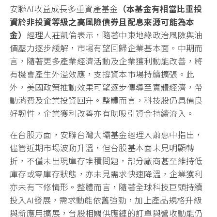
安聯AI收益成長多重資產基金
（本基金有相當比重投
資於非投資等級之高風險債券且配息來源可能為本
金）
經理人莊凱倫表示，隨著中東地緣政治風險與油
價壓力逐步緩解，市場有望回歸企業基本面。中期而
言，隨著更多產業經濟活動及企業獲利動能改善，將
有機會產生外溢效應，支撐資本市場持續擴張。此
外，美國政策推動效果可望逐步傳導至實體經濟，帶
動消費及企業投資回升。整體而言，科技股仍具備良
好韌性，企業獲利改善亦有助吸引資金持續流入。
在台股方面，安聯台灣大壩基金經理人蕭惠中指出，
儘管近期市場波動升溫，但台股基本面未見明顯轉
折，不僅未出現庫存堆積問題，部分廠商甚至維持低
庫存或零庫存狀態，亦未見需求快速降溫，企業獲利
亦未有下修情形。整體而言，隨著全球科技巨頭持續
投入AI發展，需求動能依舊強勁，加上產品規格升級
與新應用擴展，台股相關供應鏈的訂單與營收動能仍