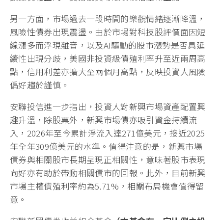
另一方面，市場過去一段時間的樂觀情緒逐漸降溫，
風險性債券出現震盪。由於市場對科技股評價面因短
線漲多而浮現雜音，以及AI驅動的股市漲勢是否具延
續性出現分歧，美國非投資級債殖利率升至近兩周高
點，信用利差亦擴大至兩個月高點，反映投資人風險
偏好趨於謹慎。
安聯投信進一步指出，投資人對新興市場資產配置興
趣升溫，除股票外，新興市場債亦吸引資金持續流
入，2026年至今累計淨流入達271億美元，接近2025
年全年309億美元的水準。值得注意的是，新興市場
債券與相關股市長期呈現正相關性，意味著股市表現
向好亦有助於帶動相關債市的回報。此外，目前新興
市場主權債殖利率約為5.71%，相關布局機會值得留
意。