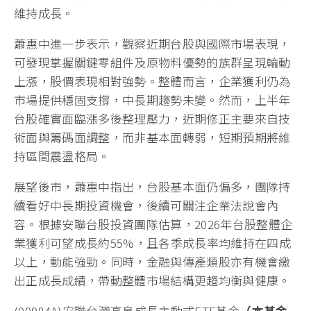
維持成長。
蕭惠中進一步表示，觀察近期台股與國際市場表現，
可發現掌握關鍵零組件及原物料優勢的族群呈現輪動
上漲，股價表現相對強勢。整體而言，企業獲利仍為
市場提供穩固支撐，中長期趨勢未變。然而，上半年
台股確實面臨漲多後整理壓力，近期修正主要來自技
術面與籌碼面調整，而非基本面轉弱，短期預期將維
持區間震盪格局。
展望後市，蕭惠中指出，台股基本面仍偏多，團隊持
續看好中長期投資機會，後續可關注企業法說會內
容。根據安聯台股投資團隊估算，2026年台股整體企
業獲利可望成長約55%，且各季成長率均維持在四成
以上，動能強勁。同時，金融與傳產類股亦有機會繳
出正成長成績，帶動整體市場結構更趨均衡與健康。
(00984A)安聯台灣高息成長主動式ETF基金
（本基金