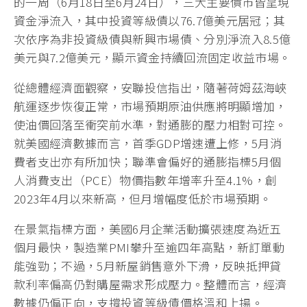
的一周（6月18日至6月24日），三大主要債市皆呈現
資金淨流入，其中投資等級債以76.7億美元居冠；其
次依序為非投資級債與新興市場債、分別淨流入8.5億
美元與7.2億美元，顯示資金持續回流固定收益市場。
從總體經濟面觀察，安聯投信指出，隨著荷姆茲海峽
航運逐步恢復正常，市場預期原油供應將明顯增加，
使油價回落至衝突前水準，對通膨的壓力相對可控。
就美國經濟數據而言，首季GDP增速遭上修，5月消
費者支出亦有所加快；聯準會偏好的通膨指標5月個
人消費支出（PCE）物價指數年增率升至4.1%，創
2023年4月以來新高，但月增幅度低於市場預期。
在景氣指標方面，美國6月企業活動擴張速度為近五
個月最快，製造業PMI攀升至逾四年高點，新訂單動
能強勁；不過，5月新屋銷售意外下滑，反映抵押貸
款利率偏高仍對購屋需求形成壓力。整體而言，經濟
數據仍偏正向，支撐投資等級債價格溫和上揚。