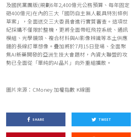
及國民黨團版(規劃6年2,400億元公務預算、每年固定
砸400億元)在內的三大「國防自主無人載具特別條例
草案」，全面送交三大委員會進行實質審查。這項世
紀採購不僅限於整機，更將全面帶旺飛控系統、通訊
模組、光學鏡頭、複合材料與AI影像辨識等本土供應
鏈的長線訂單想像。疊加將於7月15日登場、全面聚
焦AI新藥開發的亞洲生技大會題材，內資大聯盟的攻
勢已全面從「單純的AI晶片」向外重組擴散。
圖片來源：CMoney 加權指數 K線圖
SHARE
TWEET