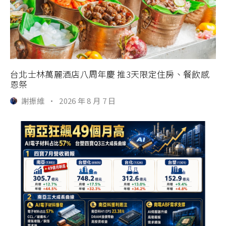
台北士林萬麗酒店八周年慶 推3天限定住房、餐飲感
恩祭
謝振維
·
2026 年 8 月 7 日