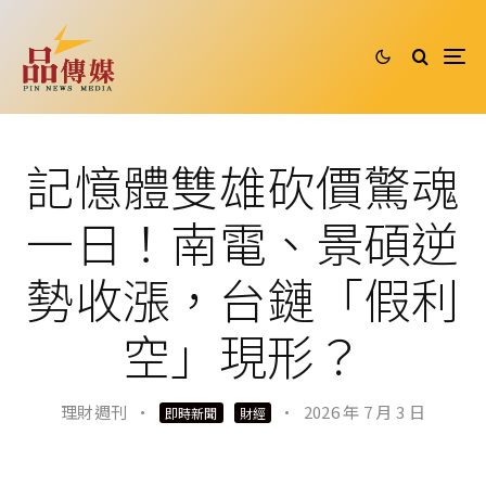
記憶體雙雄砍價驚魂
一日！南電、景碩逆
勢收漲，台鏈「假利
空」現形？
理財週刊
·
·
2026 年 7 月 3 日
即時新聞
財經