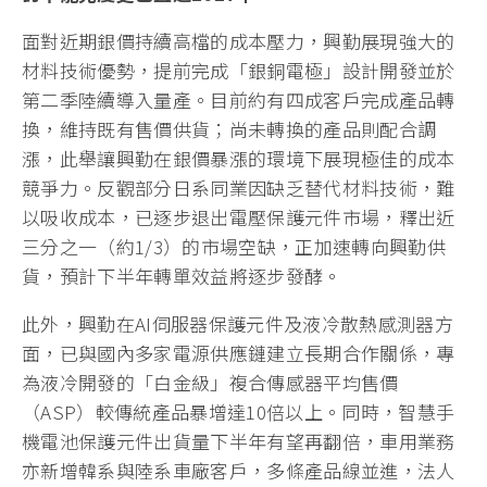
面對近期銀價持續高檔的成本壓力，興勤展現強大的
材料技術優勢，提前完成「銀銅電極」設計開發並於
第二季陸續導入量產。目前約有四成客戶完成產品轉
換，維持既有售價供貨；尚未轉換的產品則配合調
漲，此舉讓興勤在銀價暴漲的環境下展現極佳的成本
競爭力。反觀部分日系同業因缺乏替代材料技術，難
以吸收成本，已逐步退出電壓保護元件市場，釋出近
三分之一（約1/3）的市場空缺，正加速轉向興勤供
貨，預計下半年轉單效益將逐步發酵。
此外，興勤在AI伺服器保護元件及液冷散熱感測器方
面，已與國內多家電源供應鏈建立長期合作關係，專
為液冷開發的「白金級」複合傳感器平均售價
（ASP）較傳統產品暴增達10倍以上。同時，智慧手
機電池保護元件出貨量下半年有望再翻倍，車用業務
亦新增韓系與陸系車廠客戶，多條產品線並進，法人