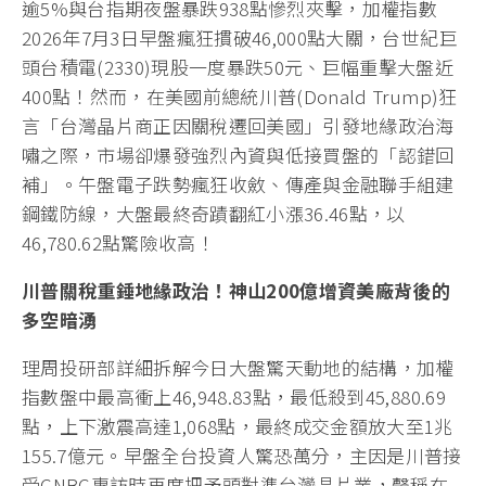
逾5%與台指期夜盤暴跌938點慘烈夾擊，加權指數
2026年7月3日早盤瘋狂摜破46,000點大關，台世紀巨
頭台積電(2330)現股一度暴跌50元、巨幅重擊大盤近
400點！然而，在美國前總統川普(Donald Trump)狂
言「台灣晶片商正因關稅遷回美國」引發地緣政治海
嘯之際，市場卻爆發強烈內資與低接買盤的「認錯回
補」。午盤電子跌勢瘋狂收斂、傳產與金融聯手組建
鋼鐵防線，大盤最終奇蹟翻紅小漲36.46點，以
46,780.62點驚險收高！
川普關稅重錘地緣政治！神山200
億增資美廠背後的
多空暗湧
理周投研部詳細拆解今日大盤驚天動地的結構，加權
指數盤中最高衝上46,948.83點，最低殺到45,880.69
點，上下激震高達1,068點，最終成交金額放大至1兆
155.7億元。早盤全台投資人驚恐萬分，主因是川普接
受CNBC專訪時再度把矛頭對準台灣晶片業，聲稱在