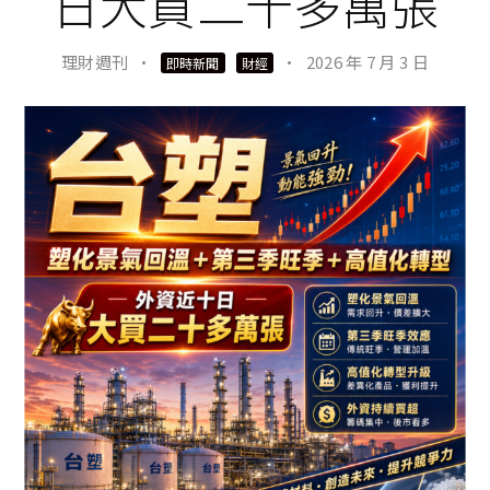
日大買二十多萬張
理財週刊
·
·
2026 年 7 月 3 日
即時新聞
財經