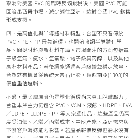
取消對美國 PVC 的臨時反傾銷稅後，美國 PVC 可能
回流墨西哥市場，減少銷往亞洲，這對台塑 PVC 銷售
形成支撐。
四、是高值化與半導體材料轉型：台塑不只看傳統
PVC、PE、PP 景氣循環，也開始強調半導體化學
品、關鍵材料與新材料布局。市場關注的方向包括電
子級氫氣、氨水、氫氟酸、電子級異丙醇，以及其他
高階材料產品；若後續能通過客戶驗證並穩定放量，
台塑就有機會從傳統大宗石化股，類似南亞(1303)的
價值重估邏輯。
不過，最底層風險仍是塑化循環尚未真正脫離壓力；
台塑本業主力仍包含 PVC、VCM、液鹼、HDPE、EVA
／LDPE、LLDPE、PP 等大宗塑化品，這些產品仍高
度受油價、乙烯／丙烯成本、中國產能、亞洲需求與
下游客戶轉嫁能力影響。若產品報價反彈但需求沒有