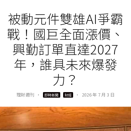
被動元件雙雄AI爭霸
戰！國巨全面漲價、
興勤訂單直達2027
年，誰具未來爆發
力？
理財週刊
·
·
2026 年 7 月 3 日
即時新聞
財經