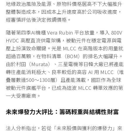
地緣政治風險及能源、原物料價格居高不下大幅推升
整體製造成本，因成本上升速度高於公司吸收進度，
經審慎評估後決定微調價格。
隨著第四季AI機櫃 Vera Rubin 平台放量，導入 800V
HVDC 高壓直流供電架構，被動元件在穩定電源與電
壓上扮演致命關鍵。光是 MLCC 在高階版本的用量就
超過百萬顆，在物料清單（BOM）的排名大幅躍升。
由於村田（Murata）、三星電機等日韓大廠已將產能
轉往產能消耗極大、良率較低的高容 AI 用 MLCC（堆
疊層數達500～1300層）且產能滿載，國巨作為全球
被動元件旗艦平台，已成為這波 MLCC 轉單效應的第
一大受惠廠商。
未來爆發力大評比：籌碼輕重與結構性財富
法人分析指出，若從「未來股價與獲利的爆發力」來