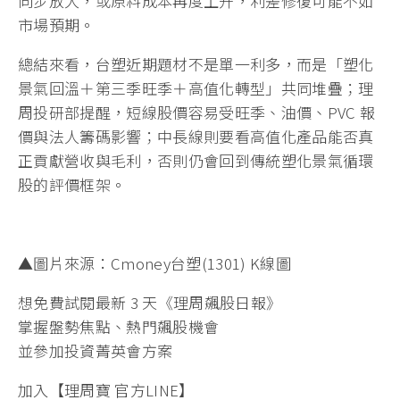
同步放大，或原料成本再度上升，利差修復可能不如
市場預期。
總結來看，台塑近期題材不是單一利多，而是「塑化
景氣回溫＋第三季旺季＋高值化轉型」共同堆疊；理
周投研部提醒，短線股價容易受旺季、油價、PVC 報
價與法人籌碼影響；中長線則要看高值化產品能否真
正貢獻營收與毛利，否則仍會回到傳統塑化景氣循環
股的評價框架。
▲圖片來源：Cmoney台塑(1301) K線圖
想免費試閱最新 3 天《理周飆股日報》
掌握盤勢焦點、熱門飆股機會
並參加投資菁英會方案
加入【理周寶 官方LINE】