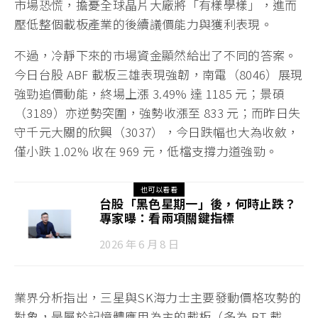
市場恐慌，擔憂全球晶片大廠將「有樣學樣」，進而
壓低整個載板產業的後續議價能力與獲利表現。
不過，冷靜下來的市場資金顯然給出了不同的答案。
今日台股 ABF 載板三雄表現強韌，南電（8046）展現
強勁追價動能，終場上漲 3.49% 達 1185 元；景碩
（3189）亦逆勢突圍，強勢收漲至 833 元；而昨日失
守千元大關的欣興（3037），今日跌幅也大為收斂，
僅小跌 1.02% 收在 969 元，低檔支撐力道強勁。
也可以看看
台股「黑色星期一」後，何時止跌？
專家曝：看兩項關鍵指標
2026 年 6 月 8 日
業界分析指出，三星與SK海力士主要發動價格攻勢的
對象，是屬於記憶體應用為主的載板（多為 BT 載