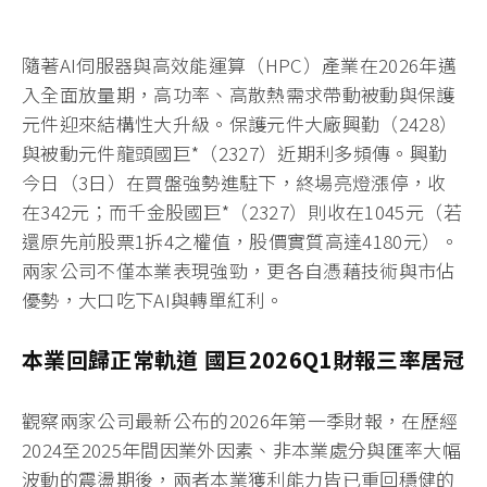
隨著AI伺服器與高效能運算（HPC）產業在2026年邁
入全面放量期，高功率、高散熱需求帶動被動與保護
元件迎來結構性大升級。保護元件大廠興勤（2428）
與被動元件龍頭國巨*（2327）近期利多頻傳。興勤
今日（3日）在買盤強勢進駐下，終場亮燈漲停，收
在342元；而千金股國巨*（2327）則收在1045元（若
還原先前股票1拆4之權值，股價實質高達4180元）。
兩家公司不僅本業表現強勁，更各自憑藉技術與市佔
優勢，大口吃下AI與轉單紅利。
本業回歸正常軌道 國巨2026Q1財報三率居冠
觀察兩家公司最新公布的2026年第一季財報，在歷經
2024至2025年間因業外因素、非本業處分與匯率大幅
波動的震盪期後，兩者本業獲利能力皆已重回穩健的