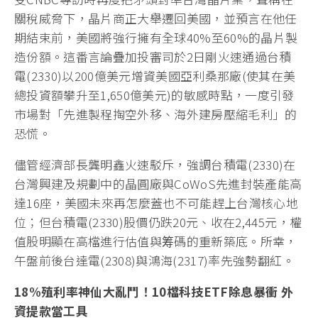
關稅威脅下，晶片商正大舉遷回美國，並預言在他任
期結束前，美國將強行擁有全球40%至60%的晶片製
造份額。這番言論疊加投審司於2日剛火速通過台積
電(2330)以200億美元增資美國亞利桑那廠(使其在美
總投資額攀升至1,650億美元)的敏感時點，一度引發
市場對「先進製程掏空外移、海外建房壓縮毛利」的
恐慌。
儘管經濟部長龔明鑫火速駁斥，強調台積電(2330)在
台灣興建及規劃中的晶圓廠與CoWoS先進封裝產能高
達16座，美國未來再怎麼蓋也不可能趕上台灣核心地
位；但台積電(2330)股價仍跌20元、收在2,445元，權
值股明顯在高檔進行估值與筹碼的重新築底。所幸，
午盤前後台達電(2308)與鴻海(2317)率先強勢翻紅。
18%
殖利率神仙大亂鬥！10
檔科技ETF
除息暴衝
外
資提款當工具