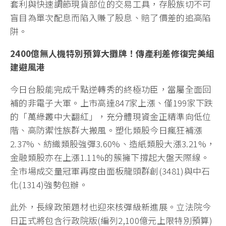
套利與快速調節現貨部位的交易工具，存股族切不可
盲目為單次配息而陷入賺了股息、賠了價差的追高陷
阱。
2400
億無人機特別預算大攤牌！傳產利差修復完美組
建避風港
今日台股能完成千點逆轉秀的終極功臣，當屬全面回
補的非電子大軍。上市高達847家上漲、僅199家下跌
的「萬綠叢中大翻紅」，充分體現資金正精準向低位
階、高防禦性族群大搬風。塑化類股今日瘋狂補漲
2.37%、紡織類股強彈3.60%、造紙類股大漲3.21%，
金融類股亦在上漲1.11%的簇擁下撐起大盤天際線。
全市場成交量冠軍再度由面板龍頭群創(3481)與中石
化(1314)強勢包辦。
此外，長線政策題材也迎來核彈級新進展。立法院今
日正式將包含行政院版(編列2,100億元上限特別預算)