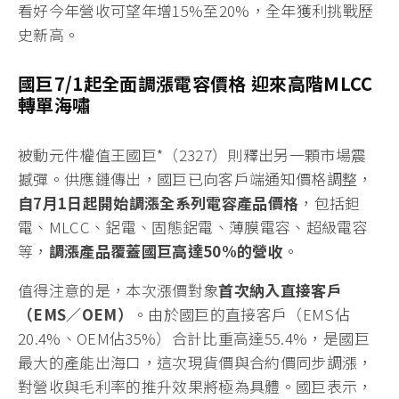
看好今年營收可望年增15%至20%，全年獲利挑戰歷
史新高。
國巨7/1起全面調漲電容價格 迎來高階MLCC
轉單海嘯
被動元件權值王國巨*（2327）則釋出另一顆市場震
撼彈。供應鏈傳出，國巨已向客戶端通知價格調整，
自7月1日起開始調漲全系列電容產品價格
，包括鉭
電、MLCC、鋁電、固態鋁電、薄膜電容、超級電容
等，
調漲產品覆蓋國巨高達50%的營收
。
值得注意的是，本次漲價對象
首次納入直接客戶
（EMS／OEM）
。由於國巨的直接客戶（EMS佔
20.4%、OEM佔35%）合計比重高達55.4%，是國巨
最大的產能出海口，這次現貨價與合約價同步調漲，
對營收與毛利率的推升效果將極為具體。國巨表示，