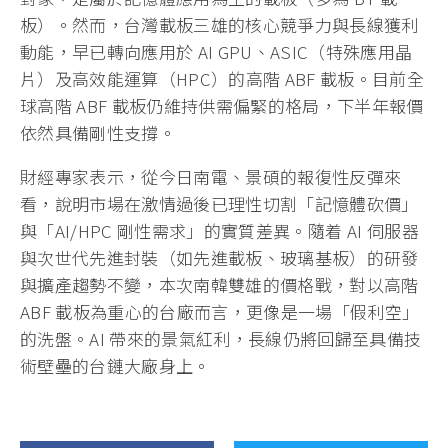
板）。然而，台灣載板三雄的核心競爭力與長線獲利
動能，早已轉向應用於 AI GPU、ASIC（特殊應用晶
片）及高效能運算（HPC）的高階 ABF 載板。目前全
球高階 ABF 載板仍維持供需偏緊的格局，下半年報價
依然具備剛性支撐。
財經專家表示，從今日南電、景碩的報復性反彈來
看，說明市場在激情過後已理性切割「記憶體砍價」
與「AI/HPC 剛性需求」的實質差異。隨着 AI 伺服器
與次世代先進封裝（如先進載板、玻璃基板）的研發
與擴產趨勢不變，本次南韓雙雄的價格戰，對以高階
ABF 載板為重心的台廠而言，更像是一場「假利空」
的洗盤。AI 帶來的景氣紅利，長線仍將回歸至具備技
術壁壘的台鏈大廠身上。