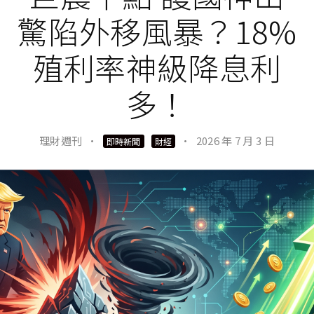
驚陷外移風暴？18%
殖利率神級降息利
多！
理財週刊
·
·
2026 年 7 月 3 日
即時新聞
財經