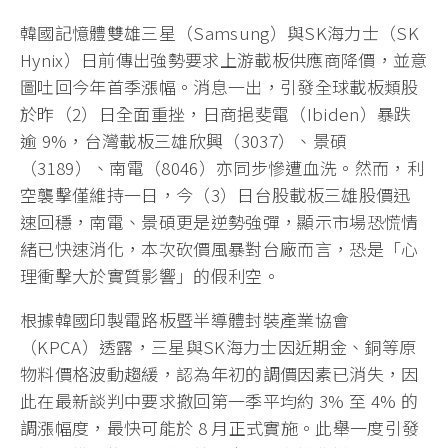
韓國記憶體雙雄三星（Samsung）與SK海力士（SK
Hynix）日前傳出強勢要求上游載板供應商降價，並意
圖吐回今年首季漲幅。消息一出，引發全球載板類股
於昨（2）日全面重挫，日商挹斐電（Ibiden）暴跌
逾 9%，台灣載板三雄欣興（3037）、景碩
（3189）、南電（8046）亦同步慘遭血洗。然而，利
空襲擊僅維持一日，今（3）日台股載板三雄股價迅
速回穩，南電、景碩更是逆勢強彈，顯示市場恐慌情
緒已快速消化，本次砍價風暴對台廠而言，恐是「心
理衝擊大於實質影響」的假利空。
根據韓國印製電路板暨半導體封裝產業協會
（KPCA）透露，三星與SK海力士因近期金、銅等原
物料價格波動趨緩，認為年初的調價因素已消失，因
此在最新談判中要求撤回第一季平均約 3% 至 4% 的
調漲幅度，最快可能於 8 月正式實施。此舉一度引發