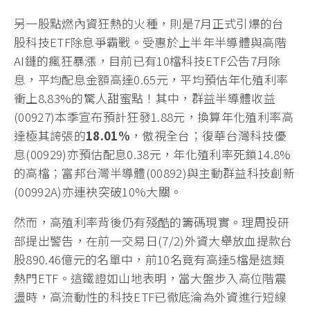
另一股點燃內資狂熱的火種，則是7月正式引爆的台
股科技ETF除息爭霸戰。受惠於上半年半導體與高階
AI鏈的瘋狂暴漲，目前已有10檔科技ETF公告7月除
息，平均配息金額高達0.65元，平均預估年化殖利率
衝上8.83%的驚人甜蜜點！其中，群益半導體收益
(00927)本季宣布預計狂發1.88元，換算年化殖利率高
達極其誇張的
18.01%
，傲視全台；復華台灣科技優
息(00929)亦預估配息0.38元，年化殖利率死鎖14.8%
的高檔；富邦台灣半導體(00892)與主動群益科技創新
(00992A)亦連袂突破10%大關。
然而，高殖利率背後仍有殘酷的籌碼現實。理周投研
部提出警告，在前一交易日(7/2)外資大舉放血提款台
股890.46億元的名單中，前10名竟有高達5檔是這類
熱門ETF。這鐵證如山地表明，當大盤步入高位階震
盪時，高流動性的科技ETF已徹底淪為外資進行短線