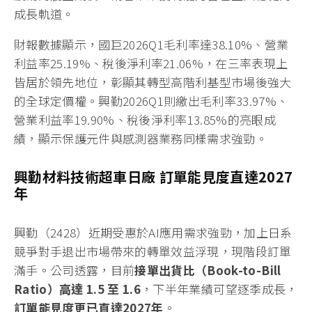
成長軌道。
財報數據顯示，國巨2026Q1毛利率達38.10%、營業
利益率25.19%、稅後淨利率21.06%，在三率表現上
皆居於領先地位，彰顯其轉型高階利基型市場後強大
的全球定價權。興勤2026Q1則繳出毛利率33.97%、
營業利益率19.90%、稅後淨利率13.85%的亮眼成
績，顯示保護元件與感測器業務同樣需求強勁。
興勤材料技術超車日廠 訂單能見度直達2027
年
興勤（2428）近期受惠於AI應用需求強勁，加上日系
競爭對手退出市場帶來的轉單效益浮現，現階段訂單
滿手。公司透露，目前
接單出貨比（Book-to-Bill
Ratio）高達 1.5 至 1.6
，下半年業績可望逐季成長，
訂單能見度更已直達2027年
。