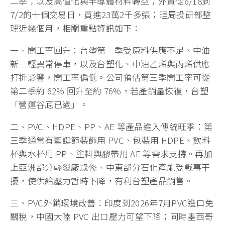
二季；以及高值化與半導體材料轉型；外資從6/18到
7/2的十個交易日，買進23萬2千多張；理周投研部整
理近幾個月，相關重點資訊如下：
一、開工率回升：台塑第二季受原料供應不足、中油
新三輕異常停車，以及台塑化、中油乙烯與丙烯供應
打折影響，開工率偏低。公司預估第三季開工率可從
第二季約 62% 回升至約 76%，若產銷量恢復，台塑
「營運谷底已過」。
二、PVC、HDPE、PP、AE 等產品進入傳統旺季：第
三季通常有聖誕節裝飾用 PVC、包裝用 HDPE、飲料
杯與水杯用 PP、塗料與膠帶用 AE 等需求支撐。再加
上亞洲部分輕裂廠歲修、中東部分石化產能受戰事干
擾，使供給壓力暫時下降，有利台塑產品銷售。
三、PVC外銷環境改善：印度到2026年7月PVC進口免
關稅，中國大陸 PVC 出口壓力可望下降；同時墨西哥