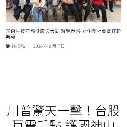
天衡生技守護健康與大愛 賴豐猷:樹立企業社會責任新
典範
謝振維
·
2026 年 8 月 7 日
川普驚天一擊！台股
巨震千點 護國神山