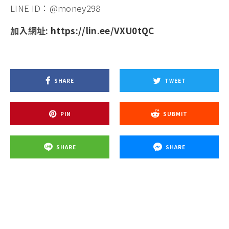
LINE ID：@money298
加入網址:
https://lin.ee/VXU0tQC
SHARE
TWEET
PIN
SUBMIT
SHARE
SHARE