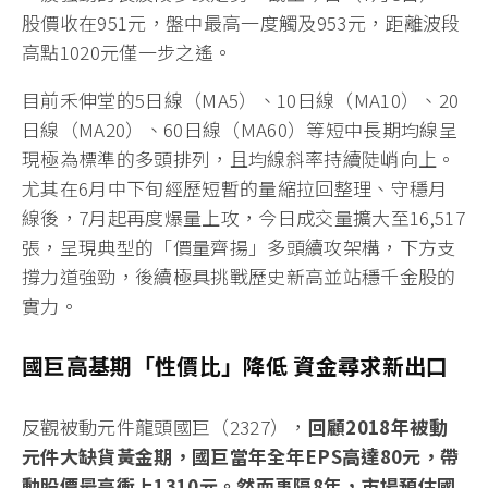
股價收在951元，盤中最高一度觸及953元，距離波段
高點1020元僅一步之遙。
目前禾伸堂的5日線（MA5）、10日線（MA10）、20
日線（MA20）、60日線（MA60）等短中長期均線呈
現極為標準的多頭排列，且均線斜率持續陡峭向上。
尤其在6月中下旬經歷短暫的量縮拉回整理、守穩月
線後，7月起再度爆量上攻，今日成交量擴大至16,517
張，呈現典型的「價量齊揚」多頭續攻架構，下方支
撐力道強勁，後續極具挑戰歷史新高並站穩千金股的
實力。
國巨高基期「性價比」降低 資金尋求新出口
反觀被動元件龍頭國巨（2327），
回顧2018年被動
元件大缺貨黃金期，國巨當年全年EPS高達80元，帶
動股價最高衝上1310元。然而事隔8年，市場預估國