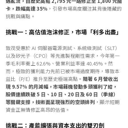
遇亂流，自歷史高點 2,795 元一路修正至 1,800 元關
卡，跌幅高達 35%
，引發市場高度關注其背後隱藏的
挑戰與痛點。
挑戰一：高估值泡沫修正，市場「利多出盡」
致茂受惠於 AI 伺服器電源測試、系統級測試（SLT）
以及矽光子（CPO）等先進製程剛性需求，今年第一
季毛利率衝上 62.6%、營業利益率達 40.45%。然
而，極致的獲利能力先前已被市場過度期待，導致本
益比（P/E）推升至歷史極端高點。
隨著 6 月營收出
現 9.57% 的月減幅，市場藉機發動多頭獲利了結，
股價連續跌破 5 日、10 日、20 日及 60 日（季線）
等關鍵支撐，技術面呈現強烈的空頭排列
，顯示短期
資金正無情修正高昂的估值。
挑戰二：產能擴張與資本支出的雙刃劍