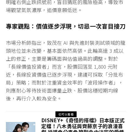
明確右側止跌訊號前，盲目猜底的風險極高，導致市
場觀望氣氛濃厚，追價意願低迷。
專家觀點：價值逐步浮現，切忌一次盲目接刀
市場分析師指出，致茂在 AI 與先進封裝測試領域的龍
頭地位並未改變，基本面依然高張。此輪高達 3 成以
上的修正，主要是籌碼面與估值過高的調整。對於
「長線價值投資者」而言，股價回落至 1,800 元附
近，長線投資價值已逐步浮現，建議可採取「分批布
局」策略；而對於注重資金效率的「波段操作者」，
則應耐心等待技術面爆量止跌、股價站穩短期均線
後，再行介入較為安全。
也可以看看
DISNEY+《奇怪的搭檔》日本版正式
定檔！八木勇征與齊藤京子的浪漫喜
劇 從誤會公車色狼到命中注定的愛情