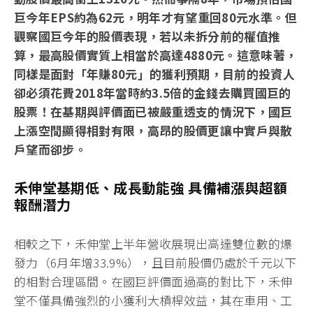
巨今年EPS約為62元，明年才有望重回80元水準。但
觀察國巨今年的股價表現，若以未拆分前的權值推
算，最高股價實質上相當於高達4880元。這意味著，
同樣是面對「年賺80元」的獲利預期，目前的投資人
卻必須花費2018年當時約3.5倍的金錢去購買國巨的
股票！在基期與評價面已被嚴重透支的情況下，國巨
上漲空間顯得相對有限，高昂的股價更讓中實戶與散
戶望而卻步。
禾伸堂基期低、成長動能強 具備補漲與超額
報酬潛力
相較之下，禾伸堂上半年營收展現出高達雙位數的爆
發力（6月年增33.9%），且目前股價仍處於千元以下
的相對合理區間。在國巨評價面過高的對比下，禾伸
堂不僅具備強烈的小獲利大槓桿效益，其在車用、工