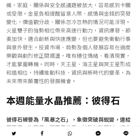
織，家庭、關係與安全感議題被放大，容易感到卡關
或受限。金星負相提醒留意人際、感情與金錢的突發
變化，價值觀分歧、關係忽冷忽熱的情況可能浮現。
火星雙子的強勢相位帶來高速行動力，資訊爆發、節
奏加快，適合創新與快速應變，但也要避免衝動行事
與意外發生。投資市場、局勢及個人發展容易在過度
樂觀與劇烈修正間擺盪，唯有穩住情緒、看清現實，
才能掌握轉機。同時，天王星、海王星與冥王星形成
和諧相位，持續推動科技、資訊與新時代的變革，為
未來帶來顛覆性的發展機會。
本週能量水晶推薦：彼得石
彼得石被譽為「風暴之石」，象徵突破與蛻變，連結
天王星、海王星、冥王星能量，協助打破限制、提升
直覺與洞察力，勇敢迎向人生轉變。