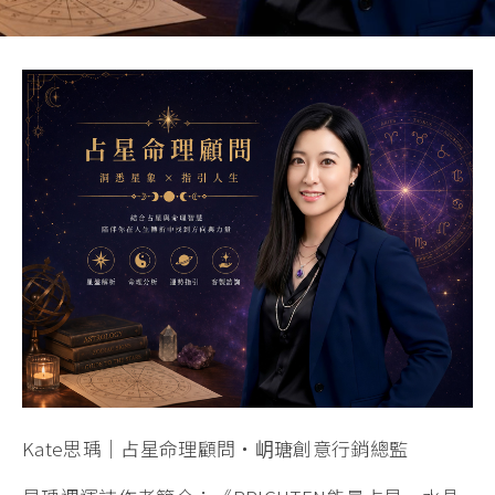
Kate思瑀｜占星命理顧問・岄瑭創意行銷總監