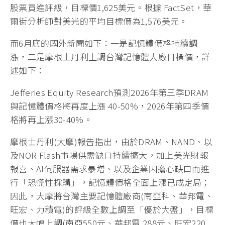
股票買進評級，目標價1,625美元。根據 FactSet，華
爾街分析師對美光的平均目標價為1,576美元。
而6月底的國外新聞如下：一是記憶體價格持續調
漲，二是摩根士丹利上調台灣記憶體大廠目標價，詳
述如下：
Jefferies Equity Research預測2026年第三季DRAM
與記憶體價格將再度上漲 40-50%，2026年第四季價
格將再上漲30-40%。
摩根士丹利(大摩)報告指出，由於DRAM、NAND、以
及NOR Flash市場供需缺口持續擴大，加上美光財報
報喜、AI伺服器需求暴增、以及企業因擔心缺口而進
行「恐慌性採購」，記憶體價格全面上漲已成定局；
因此，大摩將台灣主要記憶體廠商(南亞科、華邦電、
旺宏、力積電)的評級全數上調至「優於大盤」，目標
價也大幅上調(南亞550元、華邦電 288元、旺宏220