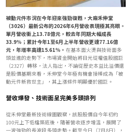
被動元件市況在今年迎來強勁復甦，大廠禾伸堂
（3026）最新公布的2026年6月營收表現極其亮眼。
單月營收衝上13.78億元，較去年同期大幅成長
33.9%；累計今年1至6月上半年營收更達77.16億
元，年增率高達15.61%。
在基本面火燙與技術面多
頭並進的走勢下，市場資金開始將目光從權值股國巨
（2327）轉移，法人指出，不論從歷史本益比溢價還
是股價基期來看，禾伸堂今年極有機會接棒成為「被
動元件新救世主」，其上漲條件明顯優於國巨。
營收爆發、技術面呈完美多頭排列
從禾伸堂最新技術線圖觀察，該股股價自今年初約
100元上下低檔築底後，隨著營收逐步增溫，展開了
一波強勁的長波段多頭走勢。截至今日（7月8日），