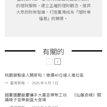
的理財服務，建立正確的理財觀念，提昇
大眾的財商智識，打造臺灣成為『理財幸
福島』的願景。
有關的
桃園銀髮達人開麥啦！徵選40位達人進社區
臺灣郵報
·
2026 年 8 月 7 日
國臺圖慶館慶攜手大嘉音樂聚工坊 《仙履奇緣》閱
讀親子音樂劇盛大登場