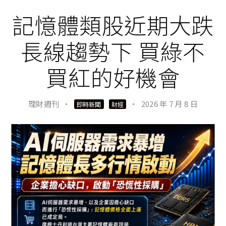
記憶體類股近期大跌
長線趨勢下 買綠不
買紅的好機會
理財週刊
·
·
2026 年 7 月 8 日
即時新聞
財經