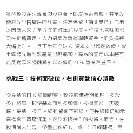
雖然致茂在法說會與股東會上態度極為樂觀，甚至改
變原先出售廠房的計畫，決定保留「南北雙塔」自用
以因應未來 3 至 5 年的訂單能見度。但這也意味著公
司在折舊費用、人力招募及營運周轉資金上的負擔將
大幅上升。一旦下半年全球 AI 資本支出增速放緩，或
半導體先進封裝產能出現瓶頸，高昂的固定成本將可
能反過頭來侵蝕其引以為傲的 40% 營業利益率。
挑戰三：技術面破位，右側買盤信心潰散
從最新的日 K 線圖觀察，致茂股價近期呈現「多殺
多」格局，即使基本面利多頻傳，技術面卻一再破
底。最新一根日 K 線雖留有下影線，但長綠棒仍顯示
高檔套牢賣壓沉重。對於波段操作的投資人而言，在
股價尚未出現「帶量止跌紅 K」或「5 日線翻揚」等