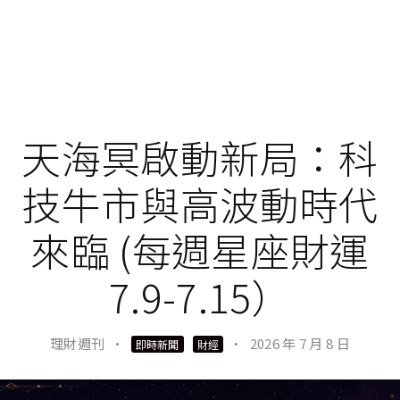
天海冥啟動新局：科
技牛市與高波動時代
來臨 (每週星座財運
7.9-7.15）
理財週刊
·
·
2026 年 7 月 8 日
即時新聞
財經