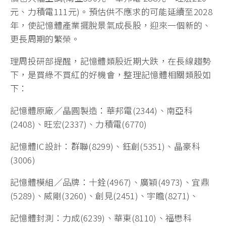
元、力積電111元)。預估供不應求的可能延續至2028
年，使記憶體產業擺脫景氣成長股，迎來一個新的、
更長周期的繁榮。
理周投研部提醒，記憶體類股近期大跌，在長線趨勢
下，是買綠不買紅的好機會，整理記憶體相關類股如
下：
記憶體原廠／晶圓製造：華邦電(2344)、南亞科
(2408)、旺宏(2337)、力積電(6770)
記憶體IC設計：群聯(8299)、鈺創(5351)、晶豪科
(3006)
記憶體模組／品牌：十銓(4967)、廣穎(4973)、宜鼎
(5289)、威剛(3260)、創見(2451)、宇瞻(8271)、
記憶體封測：力成(6239)、華東(8110)、福懋科