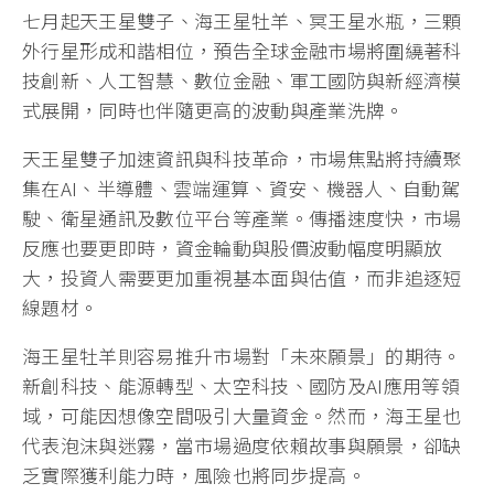
七月起天王星雙子、海王星牡羊、冥王星水瓶，三顆
外行星形成和諧相位，預告全球金融市場將圍繞著科
技創新、人工智慧、數位金融、軍工國防與新經濟模
式展開，同時也伴隨更高的波動與產業洗牌。
天王星雙子加速資訊與科技革命，市場焦點將持續聚
集在AI、半導體、雲端運算、資安、機器人、自動駕
駛、衛星通訊及數位平台等產業。傳播速度快，市場
反應也要更即時，資金輪動與股價波動幅度明顯放
大，投資人需要更加重視基本面與估值，而非追逐短
線題材。
海王星牡羊則容易推升市場對「未來願景」的期待。
新創科技、能源轉型、太空科技、國防及AI應用等領
域，可能因想像空間吸引大量資金。然而，海王星也
代表泡沫與迷霧，當市場過度依賴故事與願景，卻缺
乏實際獲利能力時，風險也將同步提高。