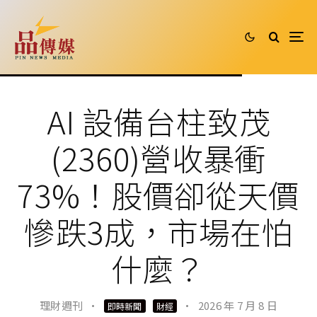
AI 設備台柱致茂
(2360)營收暴衝
73%！股價卻從天價
慘跌3成，市場在怕
什麼？
理財週刊
·
·
2026 年 7 月 8 日
即時新聞
財經