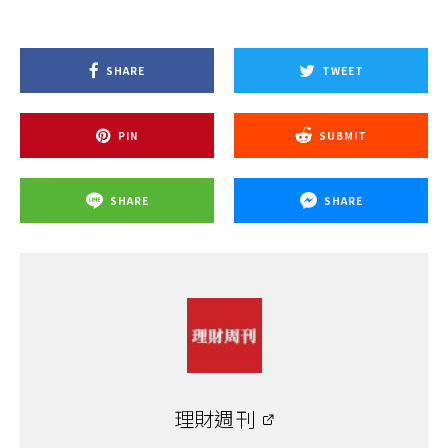
SHARE
TWEET
PIN
SUBMIT
SHARE
SHARE
理財週刊