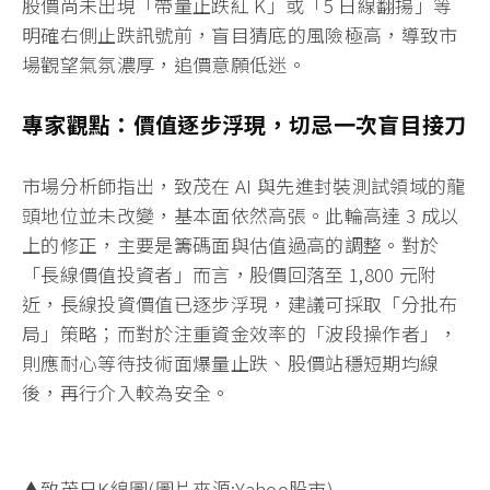
股價尚未出現「帶量止跌紅 K」或「5 日線翻揚」等
明確右側止跌訊號前，盲目猜底的風險極高，導致市
場觀望氣氛濃厚，追價意願低迷。
專家觀點：價值逐步浮現，切忌一次盲目接刀
市場分析師指出，致茂在 AI 與先進封裝測試領域的龍
頭地位並未改變，基本面依然高張。此輪高達 3 成以
上的修正，主要是籌碼面與估值過高的調整。對於
「長線價值投資者」而言，股價回落至 1,800 元附
近，長線投資價值已逐步浮現，建議可採取「分批布
局」策略；而對於注重資金效率的「波段操作者」，
則應耐心等待技術面爆量止跌、股價站穩短期均線
後，再行介入較為安全。
▲致茂日K線圖(圖片來源:Yahoo股市)