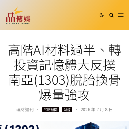
高階AI材料過半、轉
投資記憶體大反撲
南亞(1303)脫胎換骨
爆量強攻
理財週刊
·
·
2026 年 7 月 8 日
即時新聞
財經