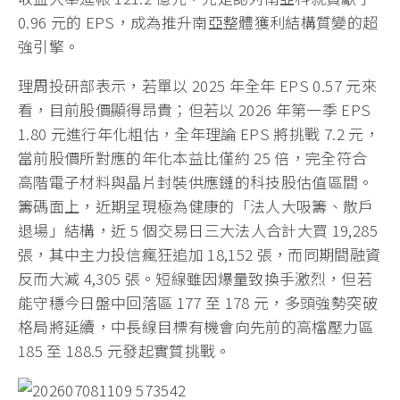
0.96 元的 EPS，成為推升南亞整體獲利結構質變的超
強引擎。
理周投研部表示，若單以 2025 年全年 EPS 0.57 元來
看，目前股價顯得昂貴；但若以 2026 年第一季 EPS
1.80 元進行年化粗估，全年理論 EPS 將挑戰 7.2 元，
當前股價所對應的年化本益比僅約 25 倍，完全符合
高階電子材料與晶片封裝供應鏈的科技股估值區間。
籌碼面上，近期呈現極為健康的「法人大吸籌、散戶
退場」結構，近 5 個交易日三大法人合計大買 19,285
張，其中主力投信瘋狂追加 18,152 張，而同期間融資
反而大減 4,305 張。短線雖因爆量致換手激烈，但若
能守穩今日盤中回落區 177 至 178 元，多頭強勢突破
格局將延續，中長線目標有機會向先前的高檔壓力區
185 至 188.5 元發起實質挑戰。