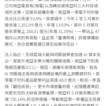
公司南亞電路板(南電)以及轉投資南亞科三大科技領
域所主導。從營收結構來看，南亞第一季電子材料營
收占比已高達 52.8%，首度過半；今年 1 至 5 月累計
營收達 1,251.09 億元、年增 13.03%，其中 5 月單月
營收更衝上 288.31 億元(年增 31.35%)，一舉站上 47
個月以來的新高點，且呈現「量價齊揚」的健康擴張
模式，充分證實營運已揮別去庫存低谷。
法人指出，全球雲端大廠與伺服器業者加速 AI 資本支
出，是推升南亞本業大賺的關鍵順風。南亞旗下的高
階銅箔基板(CCL)、銅箔、玻纖布與環氧樹脂，皆為
AI 伺服器主板與高速網通設備的最上游關鍵材料，首
季電子材料產品營業利益高達 48.0 億元，較前一季直
接「翻倍成長」。更令市場振奮的是，記憶體產業迎
來歷史性的大缺貨漲價循環，南亞科 5 月營收飆出年
增 730.14% 的恐怖增幅，帶動南亞第一季權益法投資
收益大舉進帳 121.2 億元，光是認列南亞科就貢獻了