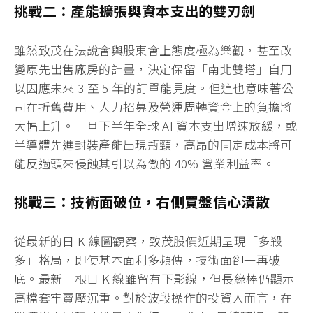
挑戰二：產能擴張與資本支出的雙刃劍
雖然致茂在法說會與股東會上態度極為樂觀，甚至改
變原先出售廠房的計畫，決定保留「南北雙塔」自用
以因應未來 3 至 5 年的訂單能見度。但這也意味著公
司在折舊費用、人力招募及營運周轉資金上的負擔將
大幅上升。一旦下半年全球 AI 資本支出增速放緩，或
半導體先進封裝產能出現瓶頸，高昂的固定成本將可
能反過頭來侵蝕其引以為傲的 40% 營業利益率。
挑戰三：技術面破位，右側買盤信心潰散
從最新的日 K 線圖觀察，致茂股價近期呈現「多殺
多」格局，即使基本面利多頻傳，技術面卻一再破
底。最新一根日 K 線雖留有下影線，但長綠棒仍顯示
高檔套牢賣壓沉重。對於波段操作的投資人而言，在