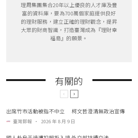
理周集團集合20年以上優良的人才庫及豐
富的資料庫，要為700萬個家庭提供良好
的理財服務，建立正確的理財觀念，提昇
大眾的財商智識，打造臺灣成為『理財幸
福島』的願景。
有關的
出席竹市活動被指不中立 柯文哲澄清無政治宣傳
臺灣郵報
·
2026 年 8 月 9 日
國人赴烏干達遭扣照拒入境 外交部持續交涉