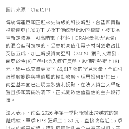
圖片來源：ChatGPT
傳統傳產巨頭正迎來史詩級的科技轉型，台塑四寶指
標股南亞(1303)正式撕下傳統塑化股的標籤，被市場
重新定價為「AI高階電子材料＋DRAM景氣大循環」
的混合型科技標的。受惠於高值化電子材料營收占比
突破五成，加上轉投資南亞科（2408）獲利大爆發，
南亞於今(8)日盤中湧入瘋狂買盤，股價強勢衝上181
元，盤中成交量更寫下 86,817 張的罕見天量，全面引
爆塑膠族群與權值股的輪動攻勢。理周投研部指出，
南亞基本面已出現強烈獲利拐點，在法人資金大舉配
置且多頭籌碼洗清下，正式開啟估值重估的主升段行
情。
法人表示，南亞 2026 年第一季財報繳出跨越式的驚
豔成績，單季 EPS 狂飆至 1.80 元，直接改寫近 15 季
以來的新高紀錄，獲利反彈動能完全由電子材料、子