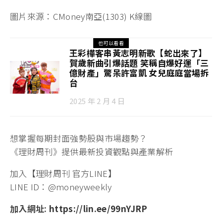
圖片來源：CMoney南亞(1303) K線圖
也可以看看
王彩樺客串黃志明新歌【蛇出來了】
賀歲新曲引爆話題 笑稱自爆好運「三
億財產」驚呆許富凱 女兒庭庭當場拆
台
2025 年 2 月 4 日
想掌握每期封面強勢股與市場趨勢？
《理財周刊》提供最新投資觀點與產業解析
加入【理財周刊 官方LINE】
LINE ID：@moneyweekly
加入網址:
https://lin.ee/99nYJRP