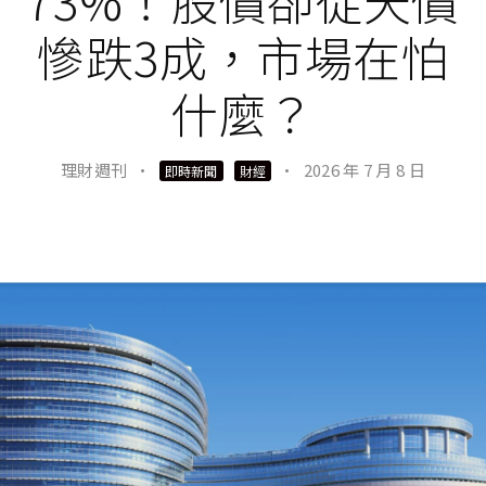
73%！股價卻從天價
慘跌3成，市場在怕
什麼？
理財週刊
·
·
2026 年 7 月 8 日
即時新聞
財經