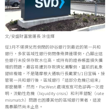
文/安盛財富營運長 涂佳輝
從3月不堪擠兌而倒閉的矽谷銀行到最近的第一共和
銀行，多家區域性銀行倒閉像骨牌連環倒，凸顯出這
些銀行未投保存款水位高，或持有的證券帳面損失擴
增的問題，最容易遭到存款擠兌潮擊倒，當前的亂象
錯綜複雜，不是隨摩根大通執行長戴蒙5/1日宣稱，接
管第一共和銀行後，區域銀行「這部分危機已結束」
那麼簡單．然而，PacWest 處境岌岌可危卻再一次證
明，流動性危機（liquidity crisis）和利率錯配（rate
mismatch）問題也困擾其他的區域銀行業者，這波
風暴顯然尚未止息。