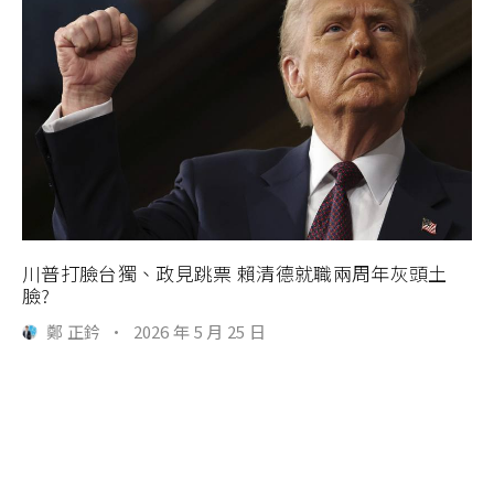
川普打臉台獨、政見跳票 賴清德就職兩周年灰頭土
臉?
鄭 正鈐
·
2026 年 5 月 25 日