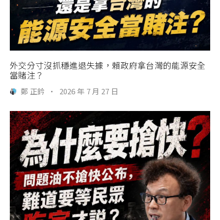
外交分寸沒抓穩進退失據，賴政府拿台灣的能源安全
當賭注？
鄭 正鈐
·
2026 年 7 月 27 日