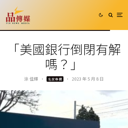
「美國銀行倒閉有解
嗎？」
涂 佳輝
·
·
2023 年 5 月 8 日
名家專欄