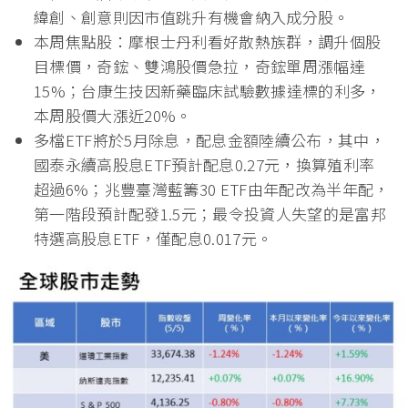
緯創、創意則因市值跳升有機會納入成分股。
本周焦點股：摩根士丹利看好散熱族群，調升個股
目標價，奇鋐、雙鴻股價急拉，奇鋐單周漲幅達
15%；台康生技因新藥臨床試驗數據達標的利多，
本周股價大漲近20%。
多檔ETF將於5月除息，配息金額陸續公布，其中，
國泰永續高股息ETF預計配息0.27元，換算殖利率
超過6%；兆豐臺灣藍籌30 ETF由年配改為半年配，
第一階段預計配發1.5元；最令投資人失望的是富邦
特選高股息ETF，僅配息0.017元。