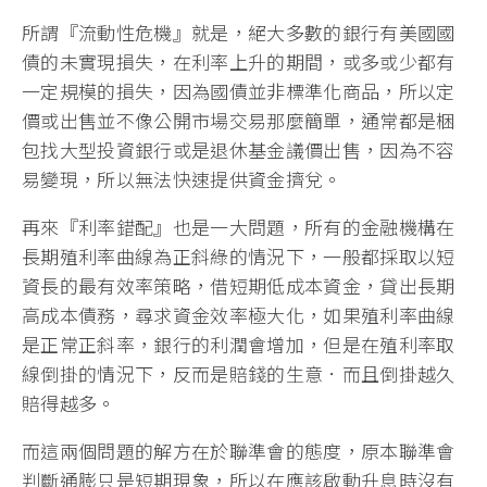
所謂『流動性危機』就是，絕大多數的銀行有美國國
債的未實現損失，在利率上升的期間，或多或少都有
一定規模的損失，因為國債並非標準化商品，所以定
價或出售並不像公開市場交易那麼簡單，通常都是梱
包找大型投資銀行或是退休基金議價出售，因為不容
易變現，所以無法快速提供資金擠兌。
再來『利率錯配』也是一大問題，所有的金融機構在
長期殖利率曲線為正斜綠的情況下，一般都採取以短
資長的最有效率策略，借短期低成本資金，貸出長期
高成本債務，尋求資金效率極大化，如果殖利率曲線
是正常正斜率，銀行的利潤會增加，但是在殖利率取
線倒掛的情況下，反而是賠錢的生意．而且倒掛越久
賠得越多。
而這兩個問題的解方在於聯準會的態度，原本聯準會
判斷通膨只是短期現象，所以在應該啟動升息時沒有