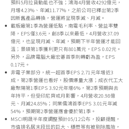
預料5月拉貨動能也不強；鴻海4月營收4292億元，
月增4.23%、年減11.77%，之前公司已釋出第2季
因新舊產品轉換，營運將呈現季減、月減。
載板廠第1季為營運低點，南電毛利率、營益率雙
降，EPS僅3.6元，創8季以來最低，4月營收37.09
億元，也呈現月減、年減，預期下半年營運才能回
溫；景碩第1季獲利更只有801萬元，EPS 0.02元。
另外，品牌電腦大廠宏碁首季則轉虧為盈，EPS
0.17元。
非電子業部分，統一超首季EPS 2.71元年增近3
成，第2季營運也看好，股價爆量大漲；成衣代工大
廠聚陽第1季EPS 3.92元年增6%，第2季預期與去
年持平，但受印尼齊戒月影響，4月營收20.98億
元、月減24.85%；同業儒鴻首季EPS 3.01元年減
54%，預期第2季營運應會優於第1季。
MSCI明晟半年度調整預計05/12公布，投顧提醒，
市值排名居末段班的巨大、穩懋等有被剔除風險，