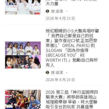
大力量
應 瑋漢
·
2026 年 4 月 10 日
微紅眼睛的小S大聲高唱呼籲
「 我們自己都是自己的冠
軍」當作復出口號 正如巴黎
萊雅(L’ORÉAL PARIS) 的
SLOGAN 「因為你值得
(BECAUSE YOU’RE
WORTH IT) 」勉勵自己與所
有人
應 瑋漢
·
2026 年 4 月 10 日
2026 第三屆「神行盃國際四
驅車大賽」將移師高雄岡山
城隍殿舉辦 草爺、柯大堡聯
吸引全台的玩家 共襄盛舉