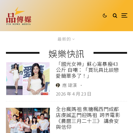
最新的
娛樂快訊
「國光女神」蘇心甯暴瘦43
公斤 自嘲：「買玩具比談戀
愛簡單多了！」
應 瑋漢
·
2026 年 4 月 23 日
全台瘋媽祖 焦糖楓西門成都
店虔誠正門迎媽祖 跨界電影
《農曆三月二十三》 講食安
與信仰