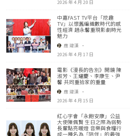
2026 年 4 月 20 日
中嘉FAST TV平台「挖趣
TV」以懷舊編織數時代的感
性經濟 趙永馨重現影劇時光
魅力
應 瑋漢
·
2026 年 4 月 17 日
電影《漫長的告別》開鏡 陳
淑芳、王耀慶、李康生、尹
馨 共同重拾家的重量
應 瑋漢
·
2026 年 4 月 15 日
紅心字會「永飽安康」公益
大使陳佩賢 生日之際為弱勢
長輩點亮暖燈 音樂與食糧行
成一種名為「陪伴」的最強