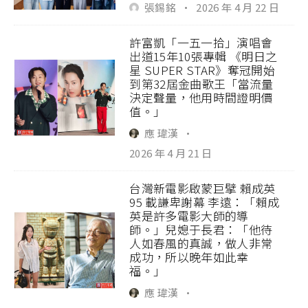
張錫銘
·
2026 年 4 月 22 日
許富凱「一五一拾」演唱會
出道15年10張專輯 《明日之
星 SUPER STAR》奪冠開始
到第32屆金曲歌王「當流量
決定聲量，他用時間證明價
值。」
應 瑋漢
·
2026 年 4 月 21 日
台灣新電影啟蒙巨擘 賴成英
95 載謙卑謝幕 李遠：「賴成
英是許多電影大師的導
師。」兒媳于長君：「他待
人如春風的真誠，做人非常
成功，所以晚年如此幸
福。」
應 瑋漢
·