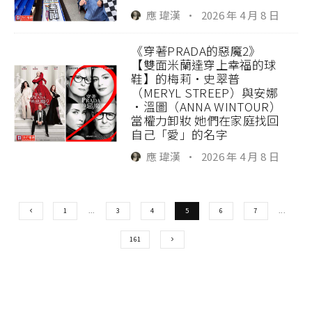
應 瑋漢
·
2026 年 4 月 8 日
《穿著PRADA的惡魔2》
【雙面米蘭達穿上幸福的球
鞋】的梅莉·史翠普
（MERYL STREEP）與安娜
·溫圖（ANNA WINTOUR）
當權力卸妝 她們在家庭找回
自己「愛」的名字
應 瑋漢
·
2026 年 4 月 8 日
1
...
3
4
5
6
7
...
161