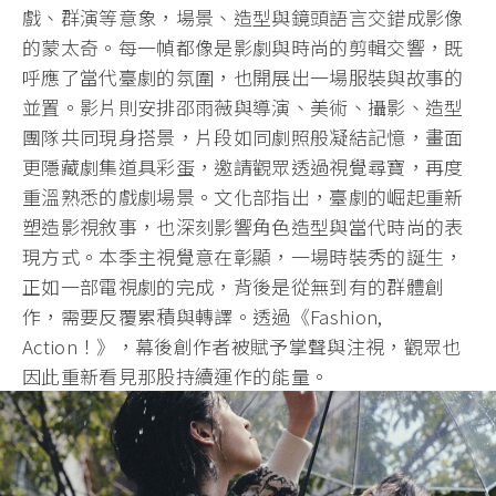
戲、群演等意象，場景、造型與鏡頭語言交錯成影像
的蒙太奇。每一幀都像是影劇與時尚的剪輯交響，既
呼應了當代臺劇的氛圍，也開展出一場服裝與故事的
並置。影片則安排邵雨薇與導演、美術、攝影、造型
團隊共同現身搭景，片段如同劇照般凝結記憶，畫面
更隱藏劇集道具彩蛋，邀請觀眾透過視覺尋寶，再度
重溫熟悉的戲劇場景。文化部指出，臺劇的崛起重新
塑造影視敘事，也深刻影響角色造型與當代時尚的表
現方式。本季主視覺意在彰顯，一場時裝秀的誕生，
正如一部電視劇的完成，背後是從無到有的群體創
作，需要反覆累積與轉譯。透過《Fashion,
Action！》，幕後創作者被賦予掌聲與注視，觀眾也
因此重新看見那股持續運作的能量。