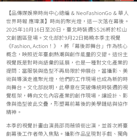
【品傳媒娛樂時尚中心總編 & NeoFashionGo & 華人
世界時報 應瑋漢】時尚的聚光燈，這一次落在幕後。
2025年10月16日至20日，臺北時裝週SS26將於松山
文創園區登場。文化部於9月22日揭曉本季主視覺
《Fashion, Action！》，將「幕後即舞台」作為核心
概念，映照近年臺劇熱潮與創作能量的交錯。這份主
視覺既是對時尚語彙的延展，也是一種對文化產業的
提問：當服裝與造型不再局限於伸展台，當攝影、美
術與導演走進聚光燈，他們的工作現場也成為新的時
尚舞台。文化部說明，此舉意在突破傳統時裝週的視
覺框架，轉向文化內容產業的創作現場，讓設計、影
像與造型彼此交疊，形塑幕前幕後的美學鏈結與協作
精神。
本季的視覺計畫由演員邵雨薇領銜出演，並首次將臺
劇幕後工作者帶入焦點。攝影作品呈現對手戲、獨角