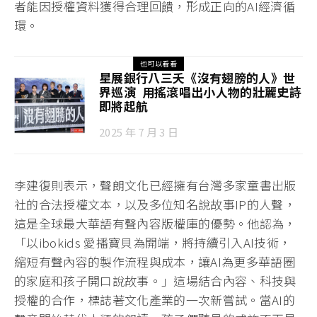
者能因授權資料獲得合理回饋，形成正向的AI經濟循
環。
也可以看看
星展銀行八三夭《沒有翅膀的人》世
界巡演 用搖滾唱出小人物的壯麗史詩
即將起航
2025 年 7 月 3 日
李建復則表示，聲朗文化已經擁有台灣多家童書出版
社的合法授權文本，以及多位知名說故事IP的人聲，
這是全球最大華語有聲內容版權庫的優勢。他認為，
「以ibokids 愛播寶貝為開端，將持續引入AI技術，
縮短有聲內容的製作流程與成本，讓AI為更多華語圈
的家庭和孩子開口說故事。」這場結合內容、科技與
授權的合作，標誌著文化產業的一次新嘗試。當AI的