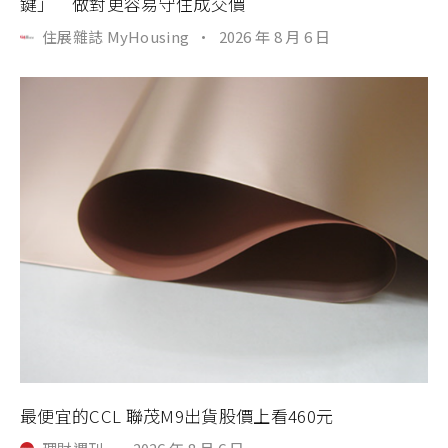
鍵」 做對更容易守住成交價
住展雜誌 MyHousing
·
2026 年 8 月 6 日
最便宜的CCL 聯茂M9出貨股價上看460元