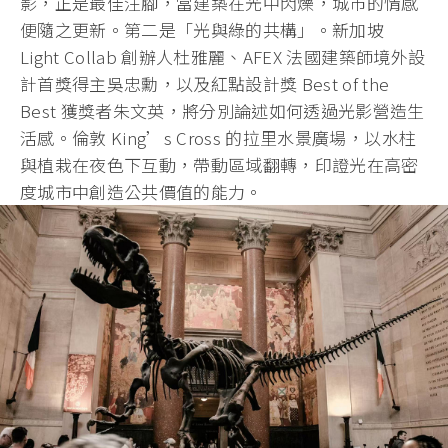
影，正是最佳注腳，當建築在光中閃爍，城市的情感
便隨之更新。第二是「光與綠的共構」。新加坡
Light Collab 創辦人杜雅麗、AFEX 法國建築師境外設
計首獎得主吳忠勳，以及紅點設計獎 Best of the
Best 獲獎者朱文英，將分別論述如何透過光影營造生
活感。倫敦 King’s Cross 的拉里水景廣場，以水柱
與植栽在夜色下互動，帶動區域翻轉，印證光在高密
度城市中創造公共價值的能力。