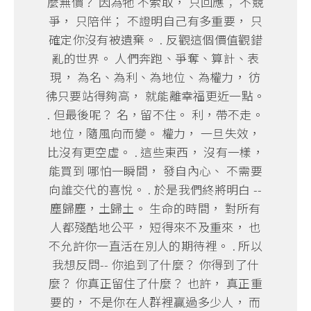
麼無價？ 因為牠 不索取， 只回應； 不競
爭， 只陪伴； 不證明自己有多重要， 只
確定你沒有被遺棄。 . 反觀這個價值觀錯
亂的世界。 人們奔跑、爭奪、算計、表
現， 為名、為利、為地位、為權力， 彷
彿只要站得夠高， 就能離幸福更近一點。
. 但最後呢？ 名，留不住。 利，帶不走。
地位，隨風向而變。 權力， 一旦失效，
比沒有更空虛。 . 這些東西， 沒有一樣，
能買到 哪怕一瞬間， 發自內心、 不需要
向誰交代的喜悅。 . 於是我們終將明白 --
塵歸塵，土歸土。 生命的時間， 對所有
人都殘酷地公平， 短得來不及重來， 也
不允許你一直活在別人的期待裡。 . 所以
我想反問-- 你追到了什麼？ 你得到了什
麼？ 你真正留住了什麼？ 也許， 真正重
要的， 不是你在人群裡贏過多少人， 而