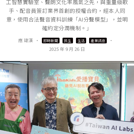
工智慧實驗室、聲朗文化率風氣之先，與重量級歌
手、配音員簽訂業界首創的授權合約，經本人同
意，使用合法聲音資料訓練「AI分聲模型」，並明
確約定分潤機制。」
應 瑋漢
·
·
即時新聞
民生
生活
產業訊息
2025 年 9 月 26 日