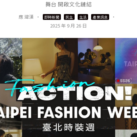
舞台 開啟文化鏈結
應 瑋漢
·
·
即時新聞
民生
生活
產業訊息
2025 年 9 月 26 日