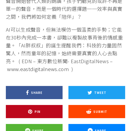
聲音開始替代人類的朗讀，孩子們聽見的或許不再是
單一的聲音，而是一個時代的選擇題──效率與真實
之間，我們將如何定義「陪伴」？
AI可以生成聲音，但無法模仿一個溫柔的手勢；它能
在30秒內完成一本書，卻難以複製故事背後的情感重
量。「AI胖叔叔」的誕生提醒我們：科技的力量固然
驚人，然而童年的記憶，始終需要真實的人心去點
亮。 ( EDN – 東方數位新聞- EastDigitalNews –
www.eastdigitalnews.com
)
SHARE
TWEET
PIN
SUBMIT
SHARE
SHARE