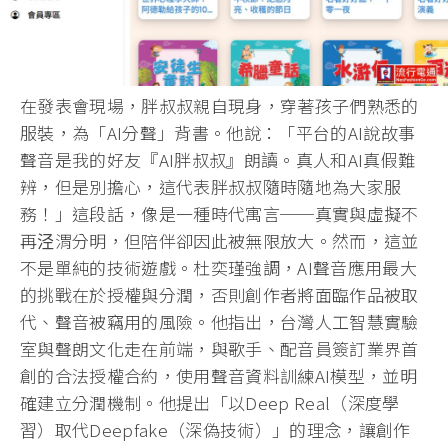
在發表會現場，胖叔叔親自現身，穿著孩子們熟悉的
服裝，為「AI分聲」背書。他說：「平台的AI說故事
聲音是我的好友『AI胖叔叔』朗讀。真人和AI真假難
辨，但是別擔心，這代表胖叔叔隨時隨地為大家服
務！」這段話，像是一種時代寓言──真實與虛擬不
再泾渭分明，但陪伴卻因此被無限放大。然而，這並
不是單純的技術遊戲。杜奕瑾強調，AI聲音應用最大
的挑戰在於授權與分潤，否則創作者將面臨作品被取
代、聲音被竊用的風險。他指出，台灣人工智慧實驗
室與聲朗文化走在前端，與歌手、配音員簽訂業界首
創的合法授權合約，使用聲音資料訓練AI模型，並明
確建立分潤機制。他提出「以Deep Real（深度學
習）取代Deepfake（深偽技術）」的理念，讓創作