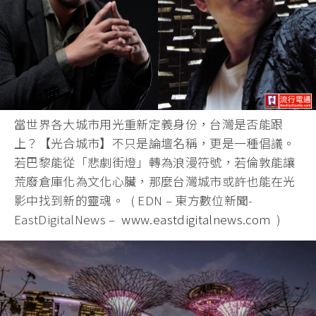
當世界各大城市用光重新定義身份，台灣是否能跟
上？【光合城市】不只是論壇名稱，更是一種倡議。
若巴黎能從「悲劇街燈」轉為浪漫符號，若倫敦能讓
荒廢倉庫化為文化心臟，那麼台灣城市或許也能在光
影中找到新的靈魂。 ( EDN – 東方數位新聞-
EastDigitalNews –
www.eastdigitalnews.com
)