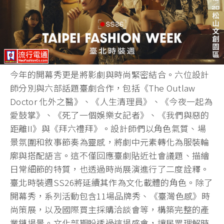
今年的開幕秀更是將影劇與時尚緊密結合。六位設計
師分別與六部話題臺劇合作，包括《The Outlaw
Doctor 化外之醫》、《人生清理員》、《今夜一起為
愛鼓掌》、《死了一個娛樂女記者》、《我們與惡的
距離II》與《拜六禮拜》。設計師們以角色氣質、場
景氛圍和敘事節奏為靈感，將劇中元素轉化為服裝輪
廓與搭配語言。這不僅回應臺劇貼近社會議題、描繪
日常細節的特質，也透過時尚展演進行了二度詮釋。
臺北時裝週SS26將延續其作為文化載體的角色。除了
開幕秀，系列活動包含11場品牌秀、《臺灣色感》時
尚策展，以及國際買主採購洽談會等，構築完整的產
業鏈場景。文化部期盼透過這場盛會，讓民眾理解時