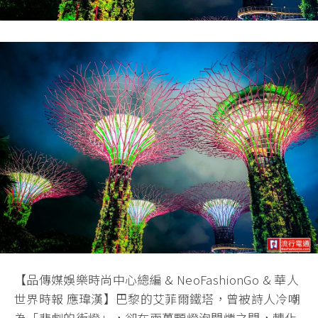
【品傳媒娛樂時尚中心總編 & NeoFashionGo & 華人
世界時報 應瑋漢】巴黎的艾菲爾鐵塔，曾被詩人冷嘲
為「悲劇的街燈」，卻在兩萬顆燈泡閃爍之間，轉化