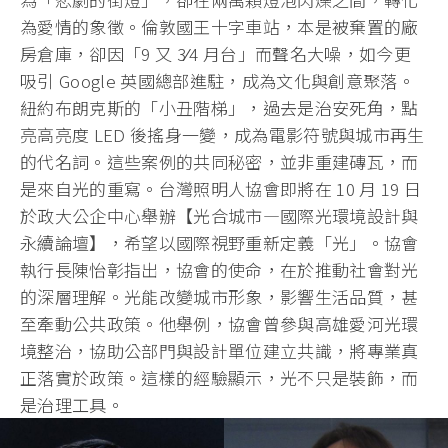
為愛情的象徵。倫敦國王十字車站，本是被棄置的廠
房倉庫，卻因「9 又 3⁄4 月台」而聲名大噪，如今更
吸引 Google 英國總部進駐，成為文化與創意聚落。
紐約布朗克斯的「小丑階梯」，過去是治安死角，點
亮高亮度 LED 後搖身一變，成為電影符號與城市再生
的代名詞。這些案例的共同秘密，並非重建磚瓦，而
是來自光的重寫。台灣照明人協會即將在 10 月 19 日
於政大公企中心舉辦【光合城市—國際光環境設計與
永續論壇】，希望以國際視野重新定義「光」。協會
執行長陳怡彰指出，協會的使命，在於推動社會對光
的深層理解。光能改變城市形象，影響生活品質，甚
至牽動公共政策。他舉例，協會曾參與高雄愛河光環
境整治，協助公部門與設計單位建立共識，將專業真
正落實於政策。這樣的經驗顯示，光不只是裝飾，而
是治理工具。