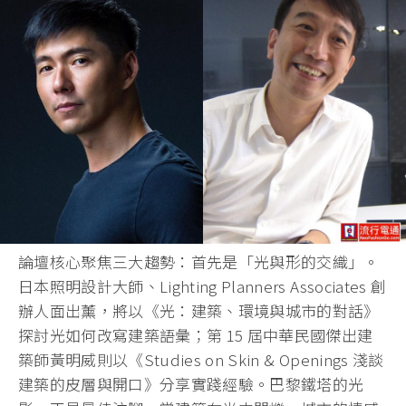
論壇核心聚焦三大趨勢：首先是「光與形的交織」。
日本照明設計大師、Lighting Planners Associates 創
辦人面出薰，將以《光：建築、環境與城市的對話》
探討光如何改寫建築語彙；第 15 屆中華民國傑出建
築師黃明威則以《Studies on Skin & Openings 淺談
建築的皮層與開口》分享實踐經驗。巴黎鐵塔的光