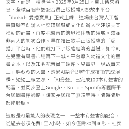
文字，而是一種陪伴。2025年9月25日，臺北傳來消
息，全球首個華語配音員正版授權AI說故事平台
「ibokids 愛播寶貝」正式上線。這場由台灣人工智
慧實驗室創辦人杜奕瑾與聲朗文化創辦人李建復共同
推動的計畫，再度把聲音的邊界推往新的領域。這並
非兩人的初次合作。早在推出歌手正版授權的「愛
播」平台時，他們就打下了版權經濟的基礎，如今則
在兒童有聲書市場再下一城。平台導入幼福文化的童
書文本，以及知名配音員王瑞芹、兒童界「說故事天
王」胖叔叔的人聲，透過AI語音即時生成技術完成演
繹。短短上線之際，「AI分聲」已完成100本有聲書的
配音，並同步登上Google、Kobo、Spotify等國際平
台與圖書館通路，讓家長與孩子無須等待，隨時隨地
都能聆聽。
速度是AI最驚人的表現之一。一整本有聲書的配音，
從過去必須花費1至2小時，如今僅需30到40秒。杜奕