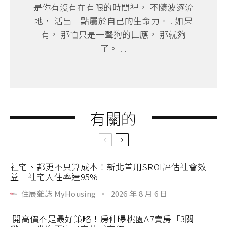
是你有沒有在有限的時間裡， 不隨波逐流
地， 活出一點屬於自己的生命力。 . 如果
有， 那怕只是一聲狗的回應， 那就夠
了。 . .
有關的
社宅、都更不只算成本！新北首用SROI評估社會效
益 社宅入住率達95%
住展雜誌 MyHousing
·
2026 年 8 月 6 日
開高價不是最好策略！房仲曝桃園A7賣房「3關