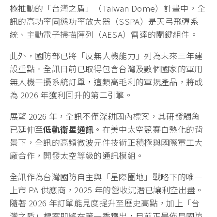
極推動的「台灣之盾」（Taiwan Dome）計畫中，全
訊的高功率固態功率放大器（SSPA）是天弓飛彈系
統、主動電子掃描陣列（AESA）雷達的關鍵組件。
此外，國防部已將「反無人機能力」列為未來三年建
設重點。全訊目前已取得包含台灣及數個國家的軍用
無人機干擾系統訂單，這類高毛利的軍規產品，將成
為 2026 年獲利回升的第二引擎。
展望 2026 年，全訊不僅深耕國內標案，其研發觸角
已延伸至
低軌衛星通訊
。在美中太空競賽白熱化的背
景下，全訊的高頻微波元件技術正積極與國際軍工大
廠合作，開發太空等級的通訊模組。
全訊作為台灣國防自主與「星際圈地」戰略下的唯一
上市 PA 供應商，2025 年的營收沉潛已讓利空出盡。
隨著 2026 年訂單能見度提升至歷史高點，加上「台
灣之盾」標案即將在第一季釋出，目前正是佈局國防