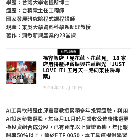
學歷：台灣大學電機所博士
經歷：台積電主任工程師
國家發展研究院程式課程講師
現職：東吳大學資料科學系助理教授
著作：洞悉新興產業的23堂課
也可以看看
福容飯店「見花蓮、花蓮見」 18 家
店用特產迎賓振興花蓮觀光「JUST
LOVE IT! 五月天一路向東住房專
案」
2024 年 10 月 10 日
AI工具軟體是由邱嘉豪教授累積多年投資經驗，利用
AI設定參數選股，於每月11月於月營收公佈後挑選更
換投資組合成分股，已有兩年以上實證數據，年化報
酬率50%以上，優於ETF 0050，本工具僅提供學習