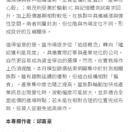
心股」；南茂則受惠於驅動 IC 與記憶體測試需求回
升，加上股價基期相對較低，在族群中具備補漲與彈
性空間。兩者同屬封測，但位階與市場定位不同，形
成良好的互補關係。
值得留意的是，當市場逐步從「追逐概念」轉向「確
認獲利能見度」，具備實際訂單與產業地位的公司，
自然更容易成為資金停泊的選擇。然而，在實務操作
上仍須提醒，本月模型篩選結果明顯集中於封測相關
族群，雖有趨勢延續的優勢，但組合結構相對「偏
食」，產業集中度也隨之提高。當族群輪動加快或產
業訊息出現變化時，波動幅度可能放大，並非適合全
面追價的進場時點；若未能在相對合理的位置完成布
局，投資人宜避免追高操作。
本專欄作者：邱嘉豪