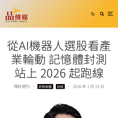
從AI機器人選股看產
業輪動 記憶體封測
站上 2026 起跑線
理財週刊
·
·
2026 年 1 月 19 日
即時新聞
財經