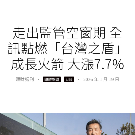
走出監管空窗期 全
訊點燃「台灣之盾」
成長火箭 大漲7.7%
理財週刊
·
·
2026 年 1 月 19 日
即時新聞
財經