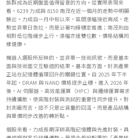
族群成為近期盤面值得留意的方向。從實際表現來
看，6239 力成與 8150 南茂在近一個月的走勢中明顯
勝出。力成自一月中旬以來，區間漲幅接近兩成，走
勢並非單日急拉，而是沿著均線穩定推進；南茂則由
相對低位階緩步上行，漲幅亦達雙位數，價格結構同
樣健康。
機器人選股所反映的，並非單一技術訊號，而是基本
面與技術面交互驗證的結果。基本面方面，封測產業
正站在記憶體循環回升的關鍵位置。自 2025 年下半
年起，DRAM 與 NAND 價格逐步止穩，進入 2026 年
後，AI 伺服器、高效能運算（HPC）與邊緣運算需求
持續擴散，使高階封裝與測試的重要性同步提升。對
封測廠而言，這不只是出貨量的回溫，而是產品結構
與單價同步改善的轉折點。
個股來看，力成長期深耕高階記憶體與先進封裝，具
備規模與客戶結構優勢，是資金偏好配置的「產業核