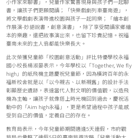
小作家來聊書」，兒童作家驚喜現身與孩子們一起聊
書，讓孩子們更願閱讀；「快樂戲劇列車臺南遊」，
將文學戲劇表演帶進校園與孩子一起同樂；「繪本創
作展演-妙語說書，創意演書」，除了享受閱讀家鄉繪
本的樂趣，還把故事演出來，也留下珍貴記憶。祝福
臺南未來的主人翁都能快樂長大。
此次榮獲兒童節「校園創意活動」評比特優學校永福
國小校長楊淑晏表示，今年學校以「Together, We fly
high」的紙飛機主題慶祝兒童節，因為橫跨百年的永
福新校舍就是以「以今襯古、以新襯舊」的設計手法
彰顯歷史遺跡，表達當代人對文明的價值觀，以造飛
機為主軸，讓孩子就像搭上時光機回到過去，慶祝活
動中的「Aim high永福」，更是希望過程中孩子能感
受到自己的價值，定義自己的存在。
教育局表示，今年兒童節期間適逢5天連假，市府觀
旅局也彙整了連假5日的臺南旅遊攻略「兒童活動大