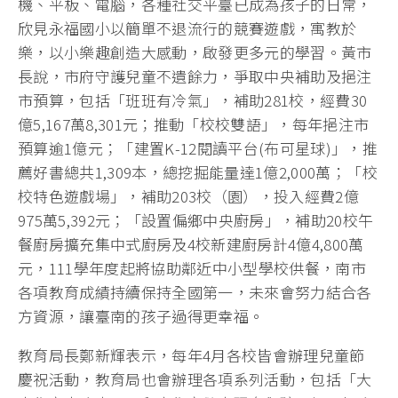
機、平板、電腦，各種社交平臺已成為孩子的日常，
欣見永福國小以簡單不退流行的競賽遊戲，寓教於
樂，以小樂趣創造大感動，啟發更多元的學習。黃市
長說，市府守護兒童不遺餘力，爭取中央補助及挹注
市預算，包括「班班有冷氣」，補助281校，經費30
億5,167萬8,301元；推動「校校雙語」，每年挹注市
預算逾1億元；「建置K-12閱讀平台(布可星球)」，推
薦好書總共1,309本，總挖掘能量達1億2,000萬；「校
校特色遊戲場」，補助203校（園），投入經費2億
975萬5,392元；「設置偏鄉中央廚房」，補助20校午
餐廚房擴充集中式廚房及4校新建廚房計4億4,800萬
元，111學年度起將協助鄰近中小型學校供餐，南市
各項教育成績持續保持全國第一，未來會努力結合各
方資源，讓臺南的孩子過得更幸福。
教育局長鄭新輝表示，每年4月各校皆會辦理兒童節
慶祝活動，教育局也會辦理各項系列活動，包括「大