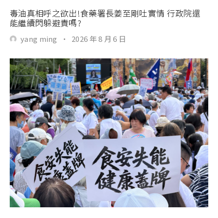
毒油真相呼之欲出!食藥署長姜至剛吐實情 行政院還
能繼續閃躲避責嗎?
yang ming
·
2026 年 8 月 6 日