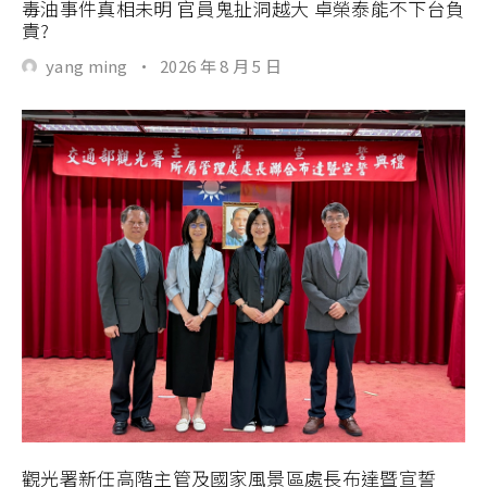
毒油事件真相未明 官員鬼扯洞越大 卓榮泰能不下台負
責?
yang ming
·
2026 年 8 月 5 日
觀光署新任高階主管及國家風景區處長布達暨宣誓