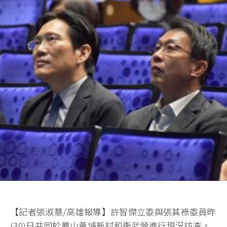
【記者張淑慧/高雄報導】許智傑立委與張其祿委員昨
(30)日共同於鳳山黃埔新村和衛武營進行現況訪查，