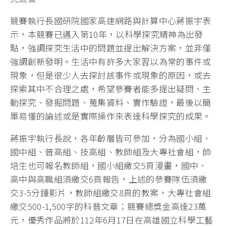
競賽執行長國研院國家高速網路與計算中心蔣振宇表
示，本競賽已邁入第10年，以科學探究精神為出發
點，強調探究生活中的問題並提出解決方案，並非僅
強調創新發明。生活中有許多大家習以為常的事件或
現象，但是很少人去探討該事件或現象的原因，或去
探索其中不合理之處，希望參賽者能多提出疑問、主
動探究、發掘問題、蒐集資料、實作驗證，最後以簡
單易懂的論述或是實際操作來表達科學探究的成果。
蔣振宇執行長說，各年齡層皆可參加，分為國小組、
國中組、普高組、技高組、教師組及大專社會組，師
培生也可報名教師組，國小組繳交5頁漫畫，國中、
高中與高職組須繳交6頁報告，上述的參賽隊伍須繳
交3-5分鐘影片，教師組繳交8頁的教案，大專社會組
繳交500-1,500字的科普文章；競賽總獎金高達23萬
元，優秀作品將於112年6月17日在高雄國立科學工藝