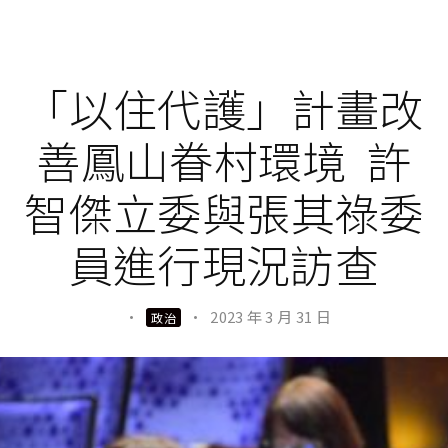
「以住代護」計畫改
善鳳山眷村環境 許
智傑立委與張其祿委
員進行現況訪查
·
·
2023 年 3 月 31 日
政治