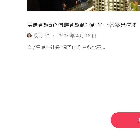
房價會鬆動? 何時會鬆動? 倪子仁 : 答案是這樣
倪 子仁
·
2025 年 4 月 16 日
文 / 運巢社社長 倪子仁 全台各地區...