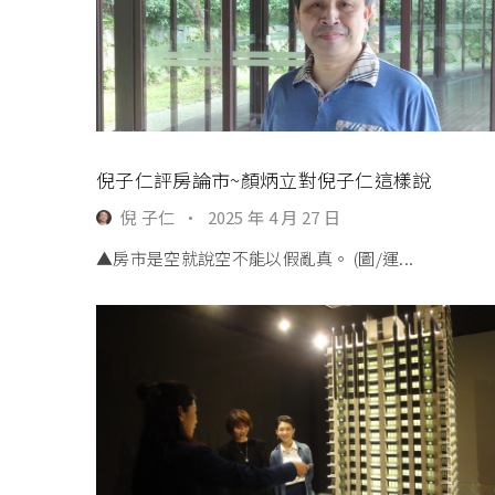
倪子仁評房論市~顏炳立對倪子仁這樣說
倪 子仁
·
2025 年 4 月 27 日
▲房市是空就說空不能以假亂真。 (圖/運...