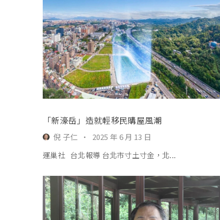
「新濠岳」造就輕移民購屋風潮
倪 子仁
·
2025 年 6 月 13 日
運巢社 台北報導 台北市寸土寸金，北...