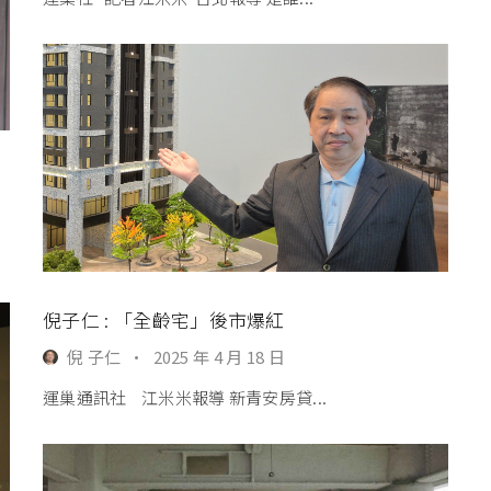
倪子仁 : 「全齡宅」後市爆紅
倪 子仁
·
2025 年 4 月 18 日
運巢通訊社 江米米報導 新青安房貸...