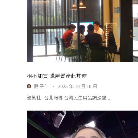
租不如買 購屋置產此其時
倪 子仁
·
2025 年 10 月 10 日
運巢社 台北報導 台灣民生用品調漲聲...