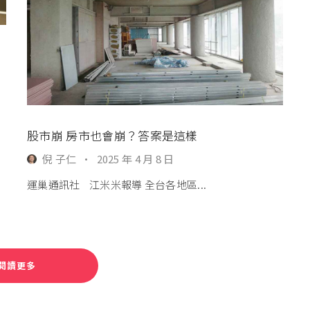
股市崩 房市也會崩？答案是這樣
倪 子仁
·
2025 年 4 月 8 日
運巢通訊社 江米米報導 全台各地區...
閱讀更多