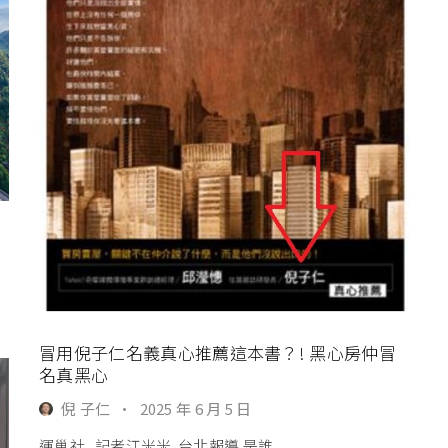
冒用倪子仁名義真心推薦這本書？! 黑心房仲冒
名真黑心
倪 子仁
·
2025 年 6 月 5 日
運巢社 記者江米米 台北報導 是誰...