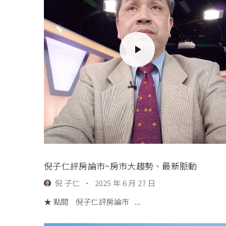
倪子仁評房論市~房市大趨勢、最新脈動
倪 子仁
·
2025 年 6 月 27 日
★ 點閱 倪子仁評房論市 ...