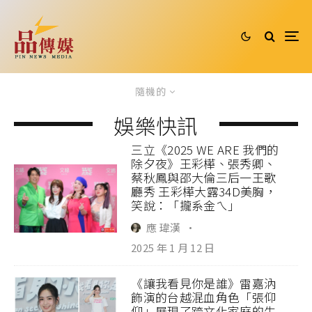
隨機的
娛樂快訊
三立《2025 WE ARE 我們的
除夕夜》王彩樺、張秀卿、
蔡秋鳳與邵大倫三后一王歌
廳秀 王彩樺大露34D美胸，
笑說：「攏系金ㄟ」
應 瑋漢
·
2025 年 1 月 12 日
《讓我看見你是誰》雷嘉汭
飾演的台越混血角色「張仰
仰」展現了跨文化家庭的生