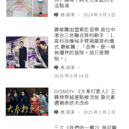
活點滴
應 瑋漢
·
2024 年 9 月 3 日
蕭敬騰加盟索尼音樂 首位中
港台三地聯合簽約歌手 ：1.
高科技機械手臂揭幕簽約儀
式 蕭敬騰：「音樂，是一場
無邊界的冒險。這只是開
始。」
應 瑋漢
·
2025 年 9 月 16 日
DISNEY+ 《大奉打更人》王
鶴棣穿越差點被流放 靠元素
週期表逆天改命
應 瑋漢
·
2025 年 1 月 2 日
三立《我們這一攤2》苗可麗