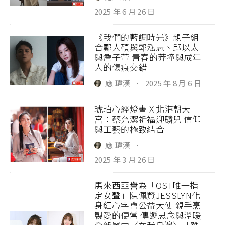
2025 年 6 月 26 日
《我們的藍調時光》親子組
合鄭人碩與郭泓志、邱以太
與詹子萱 青春的莽撞與成年
人的傷痕交錯
應 瑋漢
·
2025 年 8 月 6 日
琥珀心經燈書 X 北港朝天
宮：蔡允潔祈福迎麟兒 信仰
與工藝的極致結合
應 瑋漢
·
2025 年 3 月 26 日
馬來西亞譽為「OST唯一指
定女聲」陳佩賢JESSLYN化
身紅心字會公益大使 親手烹
製愛的便當 傳遞思念與溫暖