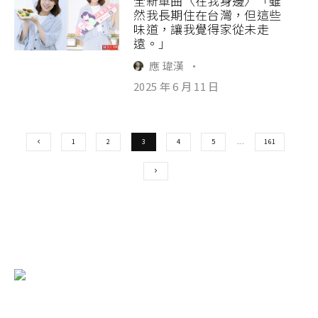
全新單曲〈在我身邊〉「雖
然我長期住在台灣，但這些
味道，讓我覺得家從未走
遠。」
應 瑋漢
·
2025 年 6 月 11 日
1
2
3
4
5
...
161