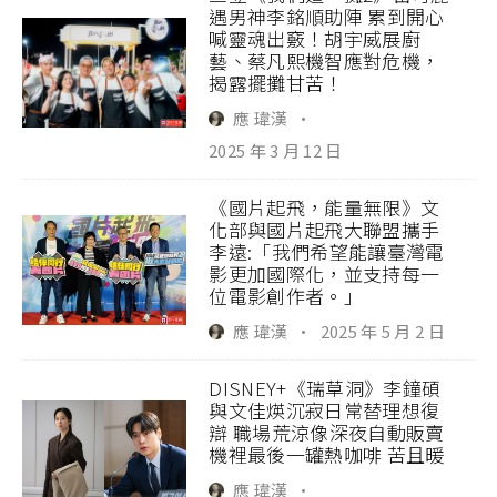
遇男神李銘順助陣 累到開心
喊靈魂出竅！胡宇威展廚
藝、蔡凡熙機智應對危機，
揭露擺攤甘苦！
應 瑋漢
·
2025 年 3 月 12 日
《國片起飛，能量無限》文
化部與國片起飛大聯盟攜手
李遠:「我們希望能讓臺灣電
影更加國際化，並支持每一
位電影創作者。」
應 瑋漢
·
2025 年 5 月 2 日
DISNEY+《瑞草洞》李鐘碩
與文佳煐沉寂日常替理想復
辯 職場荒涼像深夜自動販賣
機裡最後一罐熱咖啡 苦且暖
應 瑋漢
·