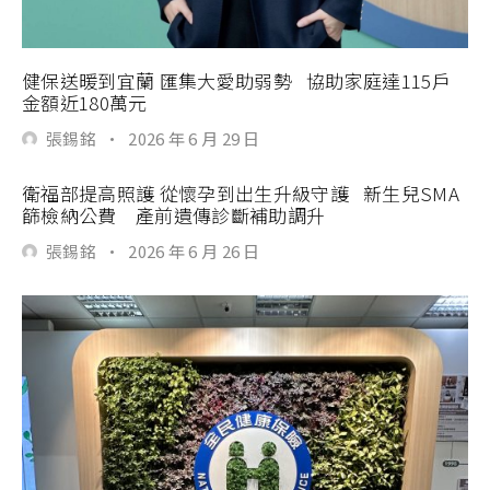
健保送暖到宜蘭 匯集大愛助弱勢 協助家庭達115戶
金額近180萬元
張錫銘
·
2026 年 6 月 29 日
衛福部提高照護 從懷孕到出生升級守護 新生兒SMA
篩檢納公費 產前遺傳診斷補助調升
張錫銘
·
2026 年 6 月 26 日