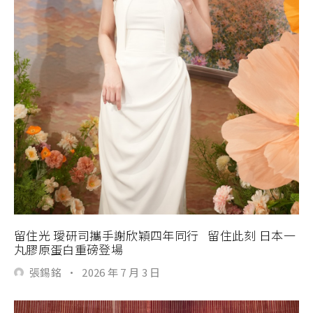
留住光 璦研司攜手謝欣穎四年同行 留住此刻 日本一
丸膠原蛋白重磅登場
張錫銘
·
2026 年 7 月 3 日