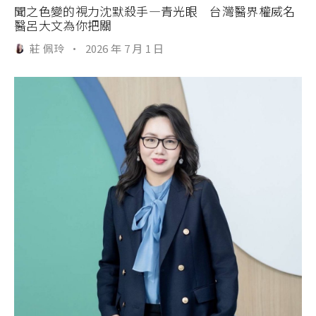
聞之色變的視力沈默殺手—青光眼 台灣醫界權威名
醫呂大文為你把關
莊 佩玲
·
2026 年 7 月 1 日