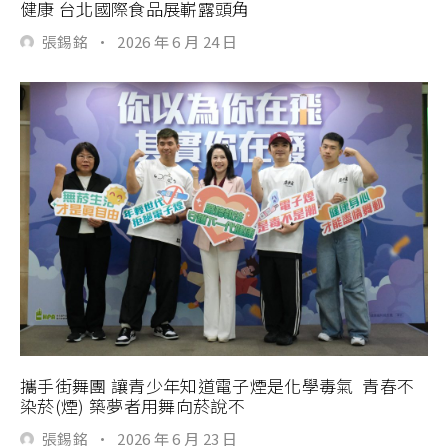
健康 台北國際食品展嶄露頭角
張錫銘
·
2026 年 6 月 24 日
攜手街舞團 讓青少年知道電子煙是化學毒氣 青春不
染菸(煙) 築夢者用舞向菸說不
張錫銘
·
2026 年 6 月 23 日