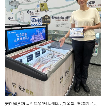
安永鱸魚精連 9 年榮獲比利時品質金獎 崇越跨足大