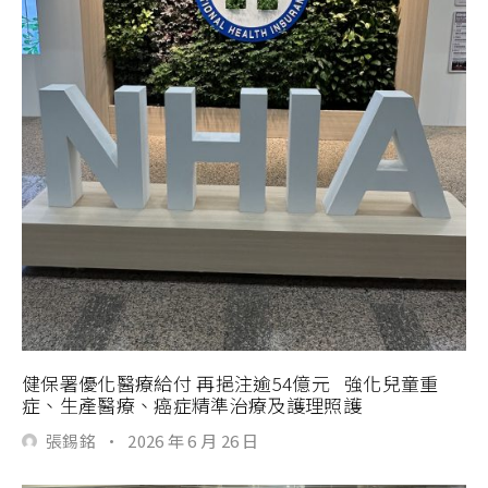
健保署優化醫療給付 再挹注逾54億元 強化兒童重
症、生產醫療、癌症精準治療及護理照護
張錫銘
·
2026 年 6 月 26 日