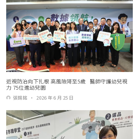
近視防治向下扎根 高風險降至5歲 醫師守護幼兒視
力 75位進幼兒園
張錫銘
·
2026 年 6 月 25 日