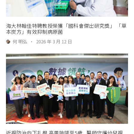
海大林翰佳特聘教授榮獲「國科會傑出研究獎」 「草
本炭方」有效抑制病原菌
何 明弘
·
2026 年 3 月 12 日
近視防治向下扎根 高風險降至5歲 醫師守護幼兒視